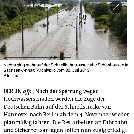
berlin
nord
wahrheit
verlag
verlag
veranstaltungen
Nichts ging mehr auf der Schnellbahntrasse nahe Schönhausen in
Sachsen-Anhalt (Archivbild vom 30. Juli 2013)
shop
Bild: dpa
fragen & hilfe
BERLIN
afp
| Nach der Sperrung wegen
Hochwasserschäden werden die Züge der
unterstützen
Deutschen Bahn auf der Schnellstrecke von
abo
Hannover nach Berlin ab dem 4. November wieder
planmäßig fahren. Die Restarbeiten an Fahrbahn
genossenschaft
und Sicherheitsanlagen sollen nun zügig erledigt