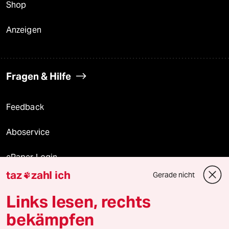
Shop
Anzeigen
Fragen & Hilfe
Feedback
Aboservice
ePaper Login
taz
zahl ich
Gerade nicht

Downloads für Abonnierende
Links lesen, rechts
bekämpfen
© 2026 taz Verlags und Vertriebs GmbH