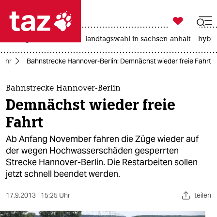

taz zahl ich
niedrigwasser
rente
landtagswahl in sachsen-anhalt
hybri

taz zahl ich
kehr
Bahnstrecke Hannover-Berlin: Demnächst wieder freie Fahrt
taz zahl ich
themen
Bahnstrecke Hannover-Berlin
Demnächst wieder freie
politik
Fahrt
öko
Ab Anfang November fahren die Züge wieder auf
der wegen Hochwasserschäden gesperrten
gesellschaft
Strecke Hannover-Berlin. Die Restarbeiten sollen
jetzt schnell beendet werden.
kultur
sport
17.9.2013
15:25 Uhr
teilen