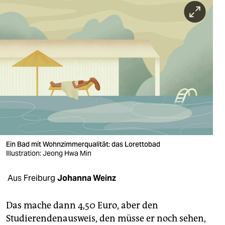
berlin
nord
wahrheit
verlag
verlag
veranstaltungen
shop
Ein Bad mit Wohnzimmerqualität: das Lorettobad
fragen & hilfe
Illustration: Jeong Hwa Min
unterstützen
Aus Freiburg
Johanna Weinz
abo
Das mache dann 4,50 Euro, aber den
genossenschaft
Studierendenausweis, den müsse er noch sehen,