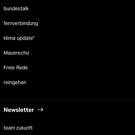
bundestalk
fernverbindung
klima update°
Mauerecho
Freie Rede
reingehen
Newsletter
team zukunft