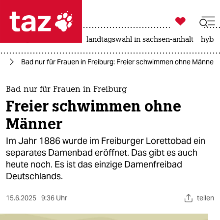

taz zahl ich
niedrigwasser
rente
landtagswahl in sachsen-anhalt
hybri

taz zahl ich
nd
Bad nur für Frauen in Freiburg: Freier schwimmen ohne Männer
taz zahl ich
themen
Bad nur für Frauen in Freiburg
Freier schwimmen ohne
politik
Männer
öko
Im Jahr 1886 wurde im Freiburger Lorettobad ein
separates Damenbad eröffnet. Das gibt es auch
gesellschaft
heute noch. Es ist das einzige Damenfreibad
Deutschlands.
kultur
sport
15.6.2025
9:36 Uhr
teilen