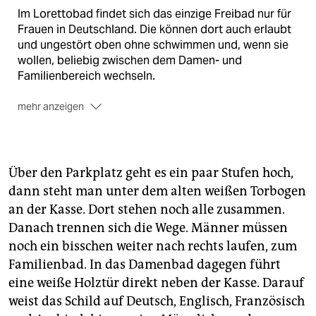
Im Lorettobad findet sich das einzige Freibad nur für
Frauen in Deutschland. Die können dort auch erlaubt
und ungestört oben ohne schwimmen und, wenn sie
wollen, beliebig zwischen dem Damen- und
Familienbereich wechseln.
mehr anzeigen
Das Zielpublikum
Frauen. Oder besser: alle Nicht-Männer.
Über den Parkplatz geht es ein paar Stufen hoch,
Hindernisse auf dem Weg
dann steht man unter dem alten weißen Torbogen
Vieles im Damenbad ist noch alt, die Preise sind aber
an der Kasse. Dort stehen noch alle zusammen.
gestiegen. Männer müssen sowieso ins benachbarte
Danach trennen sich die Wege. Männer müssen
Familienbad abbiegen, in dem ebenfalls sportliches
noch ein bisschen weiter nach rechts laufen, zum
Schwimmen besser geht. Dort gibt es ein größeres
Becken, Tischtennisplatten und einen Kiosk, der keine
Familienbad. In das Damenbad dagegen führt
Freibadpommes verkauft. An heißen Tagen kann es
eine weiße Holztür direkt neben der Kasse. Darauf
schwer sein, einen Parkplatz zu finden. Auch die
weist das Schild auf Deutsch, Englisch, Französisch
Fahrradabstellplätze sind in Freiburg beliebt. Und für