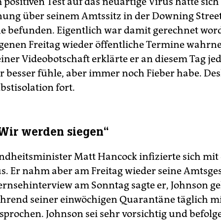
 positiven Test auf das neuartige Virus hatte sich
ung über seinem Amtssitz in der Downing Street
 befunden. Eigentlich war damit gerechnet word
enen Freitag wieder öffentliche Termine wahr
iner Videobotschaft erklärte er an diesem Tag je
ar besser fühle, aber immer noch Fieber habe. Des
lbstisolation fort.
Wir werden siegen“
dheitsminister Matt Hancock infizierte sich mi
s. Er nahm aber am Freitag wieder seine Amtsges
ernsehinterview am Sonntag sagte er, Johnson geh
hrend seiner einwöchigen Quarantäne täglich m
sprochen. Johnson sei sehr vorsichtig und befolge