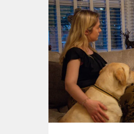
berlin
nord
wahrheit
verlag
verlag
veranstaltungen
shop
fragen & hilfe
unterstützen
abo
genossenschaft