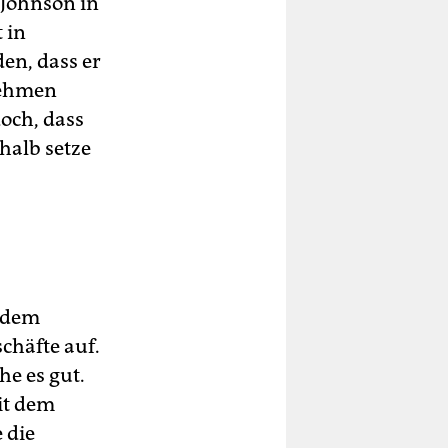
 Johnson in
 in
en, dass er
nehmen
doch, dass
halb setze
t dem
chäfte auf.
e es gut.
it dem
 die