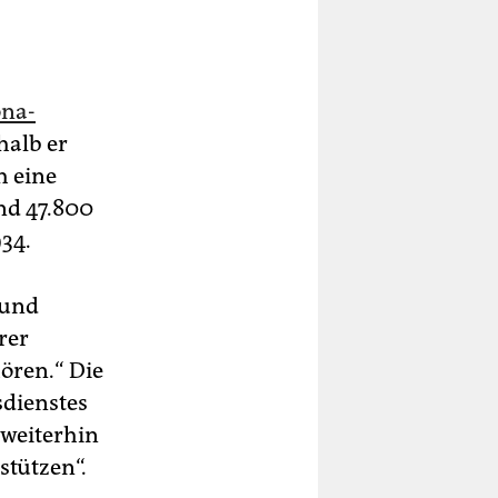
ona-
halb er
h eine
nd 47.800
934.
t und
rer
ören.“ Die
sdienstes
 weiterhin
stützen“.