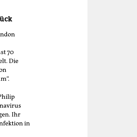
rück
London
st 70
lt. Die
von
um“.
Philip
navirus
en. Ihr
nfektion in