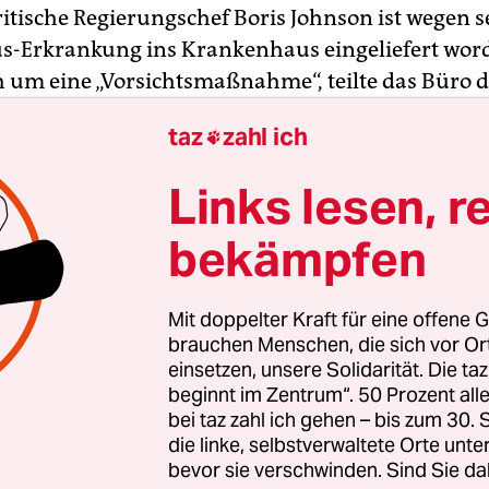
ritische Regierungschef Boris Johnson ist wegen s
s-Erkrankung ins Krankenhaus eingeliefert word
h um eine „Vorsichtsmaßnahme“, teilte das Büro 
isters am Sonntag mit. Johnson leide weiterhin 
taz
zahl ich

der Infektion. Königin Elizabeth II. appellierte 
ie in einer Fernsehansprache an das Durchhal
Links lesen, r
sleute.
bekämpfen
anhaltenden Symptome des Premiers habe ihm s
ntersuchungen in einer Klinik geraten, erklärte d
Mit doppelter Kraft für eine offene G
reet zur Krankenhauseinweisung. Der 55-Jährig
brauchen Menschen, die sich vor O
ne Amtsgeschäfte aus, hieß es aus Regierungskrei
einsetzen, unsere Solidarität. Die ta
beginnt im Zentrum“. 50 Prozent a
bei taz zahl ich gehen – bis zum 30
die linke, selbstverwaltete Orte unte
bevor sie verschwinden. Sind Sie da