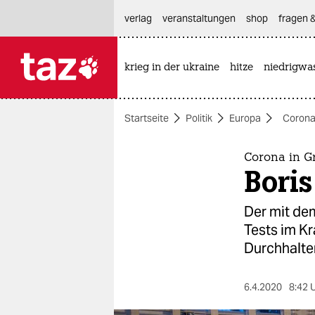
hautnavigation anspringen
hauptinhalt anspringen
footer anspringen
verlag
veranstaltungen
shop
fragen &
krieg in der ukraine
hitze
niedrigwa

taz zahl ich
taz zahl ich
Startseite
Politik
Europa
Corona
themen
politik
Corona in G
Bori
öko
Der mit dem
gesellschaft
Tests im K
Durchhalte
kultur
sport
6.4.2020
8:42 