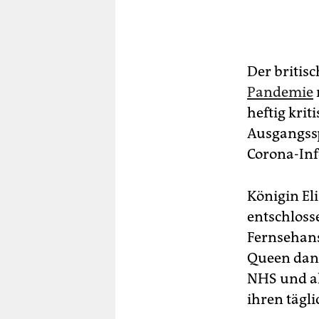
Der britis
Pandemie
heftig krit
Ausgangssp
Corona-Infe
Königin Eli
entschlosse
Fernsehans
Queen dank
NHS und al
ihren tägl