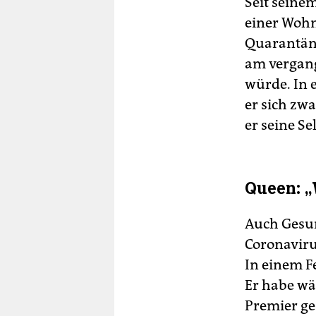
Seit seinem
einer Wohn
Quarantäne
am vergang
würde. In e
er sich zw
er seine Se
Queen: „
Auch Gesun
Coronaviru
In einem F
Er habe wä
Premier ge