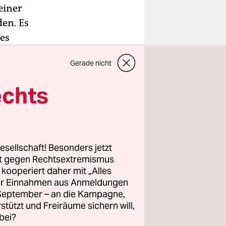
einer
en. Es
des
an
Gerade nicht
angesichts
tevermögen
echts
ein Arzt zu
ie
esellschaft! Besonders jetzt
e übe aber
rt gegen Rechtsextremismus
sen.
z kooperiert daher mit „Alles
ller Einnahmen aus Anmeldungen
. September – an die Kampagne,
rstützt und Freiräume sichern will,
bei?