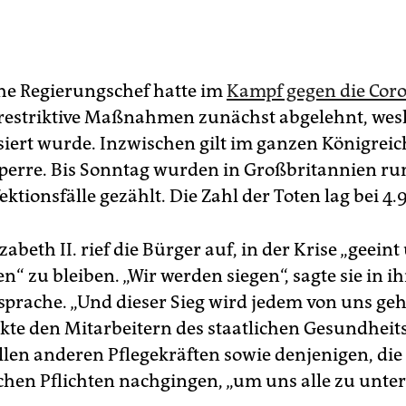
che Regierungschef hatte im
Kampf gegen die Cor
restriktive Maßnahmen zunächst abgelehnt, wes
isiert wurde. Inzwischen gilt im ganzen Königreic
erre. Bis Sonntag wurden in Großbritannien ru
ktionsfälle gezählt. Die Zahl der Toten lag bei 4.
zabeth II. rief die Bürger auf, in der Krise „geein
n“ zu bleiben. „Wir werden siegen“, sagte sie in ih
prache. „Und dieser Sieg wird jedem von uns geh
te den Mitarbeitern des staatlichen Gesundheit
len anderen Pflegekräften sowie denjenigen, die
ichen Pflichten nachgingen, „um uns alle zu unter