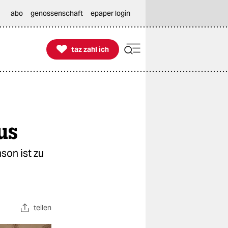
abo
genossenschaft
epaper login

taz zahl ich
taz zahl ich
us
son ist zu
teilen