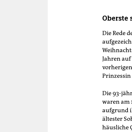
Oberste 
Die Rede d
aufgezeich
Weihnachts
Jahren auf
vorherigen
Prinzessin
Die 93-jäh
waren am 
aufgrund i
ältester So
häusliche 