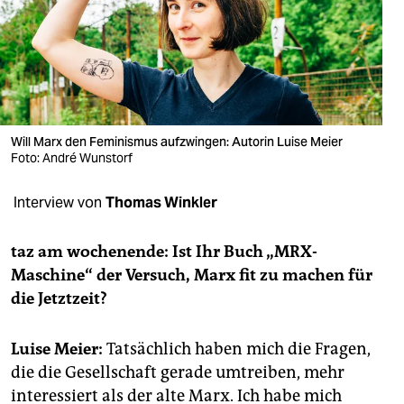
berlin
nord
wahrheit
verlag
Will Marx den Feminismus aufzwingen: Autorin Luise Meier
Foto: André Wunstorf
verlag
veranstaltungen
Interview von
Thomas Winkler
shop
taz am wochenende: Ist Ihr Buch „MRX-
fragen & hilfe
Maschine“ der Versuch, Marx fit zu machen für
die Jetztzeit?
unterstützen
abo
Luise Meier:
Tatsächlich haben mich die Fragen,
die die Gesellschaft gerade umtreiben, mehr
genossenschaft
interessiert als der alte Marx. Ich habe mich