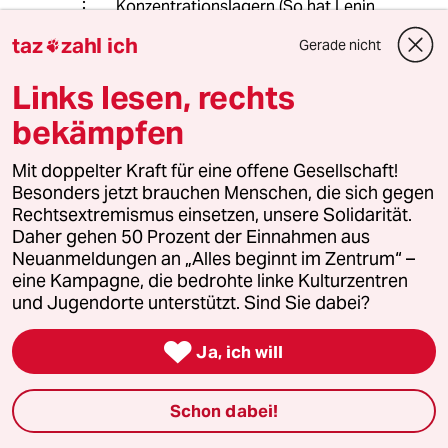
Konzentrationslagern (So hat Lenin
sie selbst genannt) halten Sie für
taz
zahl ich
Gerade nicht

keine Verschlechterung der
Menschenrechte? Die Menschen
Links lesen, rechts
wurden dort in Zügen hingekarrt, die
nicht beheizt waren und wer direkt an
bekämpfen
den Wänden der Wagons stand hatte
kaum eine Chance einen längeren
Mit doppelter Kraft für eine offene Gesellschaft!
Transport zu überleben. Die
Besonders jetzt brauchen Menschen, die sich gegen
Parallelen zum dritten Reich sind
Rechtsextremismus einsetzen, unsere Solidarität.
auch in dieser Hinsicht erschreckend.
Daher gehen 50 Prozent der Einnahmen aus
Der Klassiker zu diesem Thema ist
Neuanmeldungen an „Alles beginnt im Zentrum“ –
der Archipel Gulag von Solschenizyn.
eine Kampagne, die bedrohte linke Kulturzentren
und Jugendorte unterstützt. Sind Sie dabei?
Insgesamt kommt es beim Thema
Menschenrechte häufiger zu dem

Ja, ich will
Fehlglauben es handle sich um ein
Urlinkes Thema. Tatsächlich sind die
Menschenrechte aber eine liberale
Schon dabei!
Idee und Linke, wie Rechte haben sie
traditionell mit Füßen getreten. Ein