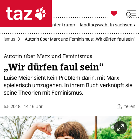

taz zahl ich
nahost-konflikt
usa unter trump
landtagswahl in sachsen-an

taz zahl ich
inismus
Autorin über Marx und Feminismus: „Wir dürfen faul sein“
taz zahl ich
themen
Autorin über Marx und Feminismus
„Wir dürfen faul sein“
politik
Luise Meier sieht kein Problem darin, mit Marx
öko
spielerisch umzugehen. In ihrem Buch verknüpft sie
seine Theorien mit Feminismus.
gesellschaft
5.5.2018
14:16 Uhr
teilen
kultur
sport