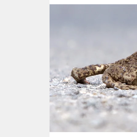
berlin
nord
wahrheit
verlag
verlag
veranstaltungen
shop
fragen & hilfe
unterstützen
abo
genossenschaft