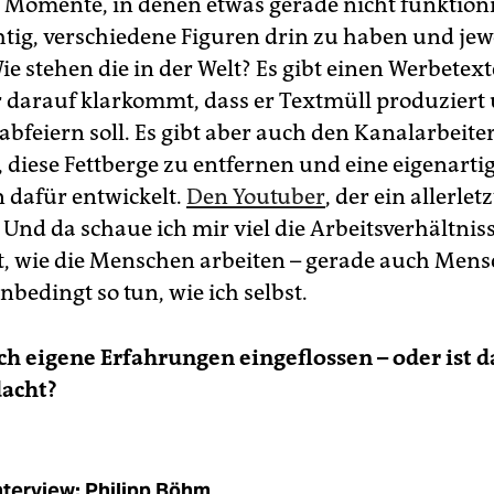
 Momente, in denen etwas gerade nicht funktioni
htig, verschiedene Figuren drin zu haben und jew
e stehen die in der Welt? Es gibt einen Werbetext
 darauf klarkommt, dass er Textmüll produziert
bfeiern soll. Es gibt aber auch den Kanalarbeiter
, diese Fettberge zu entfernen und eine eigenarti
n dafür entwickelt.
Den Youtuber
, der ein allerlet
Und da schaue ich mir viel die Arbeitsverhältnis
rt, wie die Menschen arbeiten – gerade auch Mens
nbedingt so tun, wie ich selbst.
ch eigene Erfahrungen eingeflossen – oder ist d
dacht?
nterview: Philipp Böhm