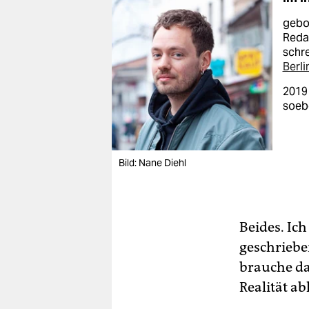
gebor
Reda
schre
Berli
2019
soebe
Bild: Nane Diehl
Beides. Ic
geschriebe
brauche da
Realität ab