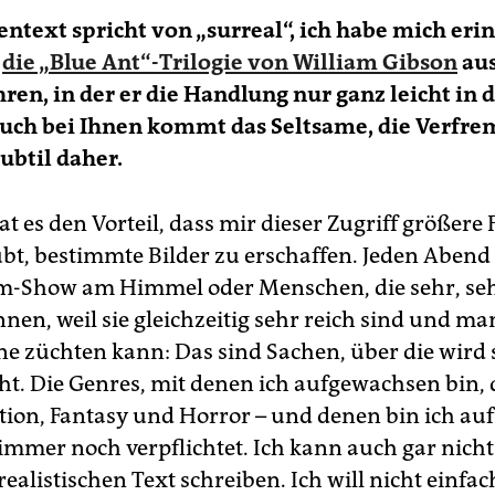
ntext spricht von „surreal“, ich habe mich eri
n
die „Blue Ant“-Trilogie von William Gibson
aus
ren, in der er die Handlung nur ganz leicht in 
Auch bei Ihnen kommt das Seltsame, die Verfr
subtil daher.
t es den Vorteil, dass mir dieser Zugriff größere 
ubt, bestimmte Bilder zu erschaffen. Jeden Abend
-Show am Himmel oder Menschen, die sehr, seh
nen, weil sie gleichzeitig sehr reich sind und ma
e züchten kann: Das sind Sachen, über die wird
t. Die Genres, mit denen ich aufgewachsen bin, 
ction, Fantasy und Horror – und denen bin ich auf
immer noch verpflichtet. Ich kann auch gar nicht 
realistischen Text schreiben. Ich will nicht einfac