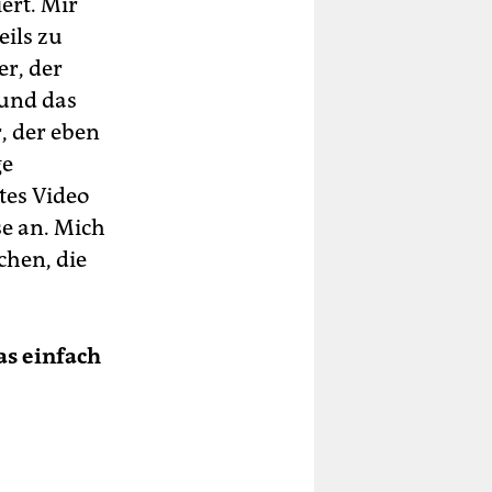
ert. Mir
eils zu
er, der
 und das
, der eben
ge
ztes Video
se an. Mich
chen, die
as einfach