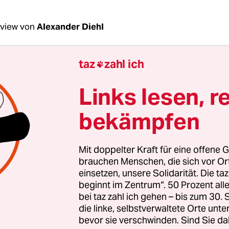
rview von
Alexander Diehl
taz
zahl ich

Böhm, in Ihren Erzählungen geht es um Dinge, di
oft-Büros, in denen an „Projekten“ gearbeitet w
Links lesen, r
 neuen Paletten, die aussehen wie alte. Auf de
n Barfuß-Seminare und
Selbstfindungs-Kram
. W
bekämpfen
lieu, in dem sie spielen?
Mit doppelter Kraft für eine offene G
öhm:
Ich glaube, was sie weniger verbindet als das
brauchen Menschen, die sich vor O
situationen – und das sind Krisen. Die Figuren s
einsetzen, unsere Solidarität. Die ta
beginnt im Zentrum“. 50 Prozent a
unkt, an dem der reguläre Fluss ihres Lebens ir
bei taz zahl ich gehen – bis zum 30
n wird. In der zweiten Geschichte ist es ja tatsäc
die linke, selbstverwaltete Orte unte
luss einer Stadt unterbrochen wird: der Abwasser-
bevor sie verschwinden. Sind Sie da