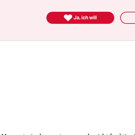
n Riesen-Fettberg.

Ja, ich will