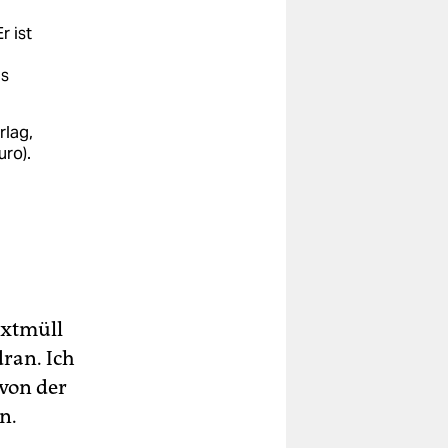
r ist
as
rlag,
uro).
extmüll
dran. Ich
 von der
n.