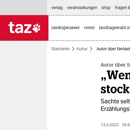
hautnavigation anspringen
hauptinhalt anspringen
footer anspringen
verlag
veranstaltungen
shop
fragen &
niedrigwasser
rente
landtagswahl i

taz zahl ich
taz zahl ich
Startseite
Kultur
Autor über fantas
themen
politik
Autor über 
„Wen
öko
stock
gesellschaft
Sachte sel
kultur
Erzählungs
sport
13.4.2022
16:4