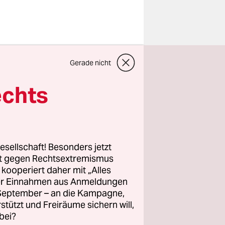
Gerade nicht
e wir alle
ird
, auf
echts
r anderen
as ist das
esellschaft! Besonders jetzt
 Milieu,
rt gegen Rechtsextremismus
tehen alle
z kooperiert daher mit „Alles
ller Einnahmen aus Anmeldungen
gendwie
. September – an die Kampagne,
hlich so,
rstützt und Freiräume sichern will,
Fluss.
bei?