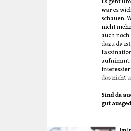
Es geht um
war es wic
schauen: Wi
nicht mehr
auch noch a
dazu da ist
Faszinatio
aufnimmt. 
interessie
das nicht u
Sind da au
gut ausge
Im I