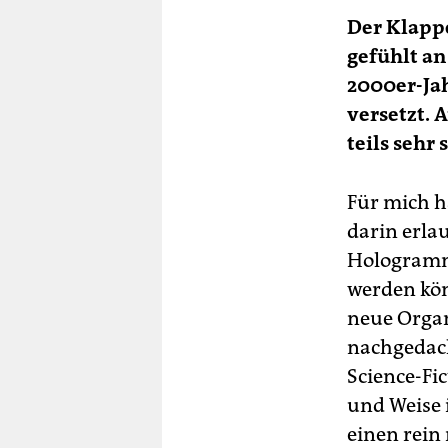
Der Klappe
gefühlt a
2000er-Jah
versetzt. 
teils sehr 
Für mich ha
darin erla
Hologramm
werden kön
neue Organ
nachgedach
Science-Fi
und Weise 
einen rein 