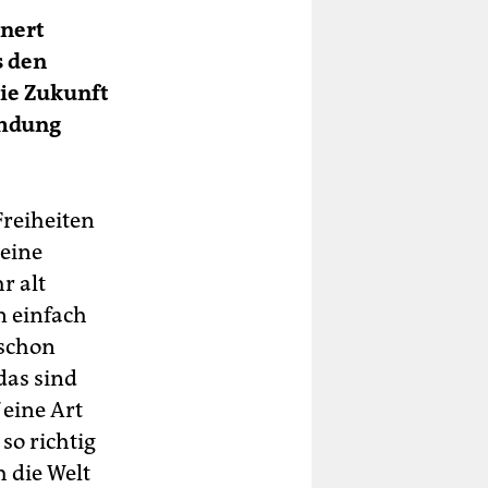
nnert
 den
die Zukunft
emdung
Freiheiten
 eine
r alt
n einfach
 schon
das sind
 eine Art
so richtig
h die Welt