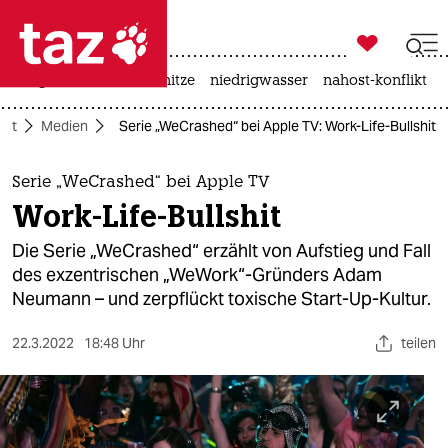

taz zahl ich
krieg in der ukraine
hitze
niedrigwasser
nahost-konflikt

taz zahl ich
aft
Medien
Serie „WeCrashed“ bei Apple TV: Work-Life-Bullshit
taz zahl ich
themen
Serie „WeCrashed“ bei Apple TV
Work-Life-Bullshit
politik
Die Serie „WeCrashed“ erzählt von Aufstieg und Fall
öko
des exzentrischen „WeWork“-Gründers Adam
Neumann – und zerpflückt toxische Start-Up-Kultur.
gesellschaft
22.3.2022
18:48 Uhr
teilen
kultur
sport