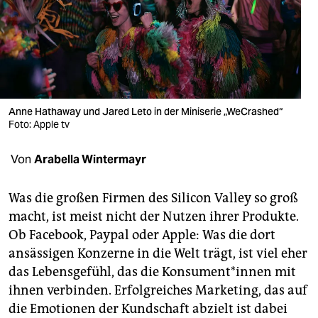
berlin
nord
wahrheit
verlag
Anne Hathaway und Jared Leto in der Miniserie „WeCrashed“
verlag
Foto: Apple tv
veranstaltungen
Von
Arabella Wintermayr
shop
Was die großen Firmen des Silicon Valley so groß
fragen & hilfe
macht, ist meist nicht der Nutzen ihrer Produkte.
Ob Facebook, Paypal oder Apple: Was die dort
unterstützen
ansässigen Konzerne in die Welt trägt, ist viel eher
abo
das Lebensgefühl, das die Kon­su­men­t*in­nen mit
ihnen verbinden. Erfolgreiches Marketing, das auf
genossenschaft
die Emotionen der Kundschaft abzielt ist dabei