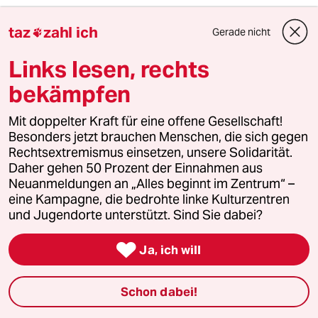
taz
zahl ich
Gerade nicht

5
Rechenzentren im All
Links lesen, rechts
„Wir müssen Wagnisse eingehen“
bekämpfen
Mit doppelter Kraft für eine offene Gesellschaft!
6
Linken-Politikerin von Angern zur Rente
Besonders jetzt brauchen Menschen, die sich gegen
„Dem Kanzler ist der Osten egal“
Rechtsextremismus einsetzen, unsere Solidarität.
Daher gehen 50 Prozent der Einnahmen aus
Neuanmeldungen an „Alles beginnt im Zentrum“ –
taz
eine Kampagne, die bedrohte linke Kulturzentren

und Jugendorte unterstützt. Sind Sie dabei?

Ja, ich will
Folgen Sie uns
Schon dabei!
Ressorts