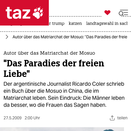

taz zahl ich
bergsteigen
usa unter trump
katzen
landtagswahl in sachs

taz zahl ich
en
Autor über das Matriarchat der Mosuo: "Das Paradies der freien 
taz zahl ich
themen
Autor über das Matriarchat der Mosuo
"Das Paradies der freien
politik
Liebe"
öko
Der argentinische Journalist Ricardo Coler schrieb
ein Buch über die Mosuo in China, die im
gesellschaft
Matriarchat leben. Sein Eindruck: Die Männer leben
da besser, wo die Frauen das Sagen haben.
kultur
sport
27.5.2009
2:00 Uhr
teilen