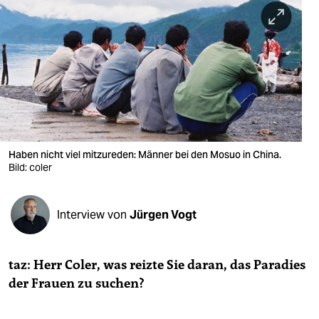
berlin
nord
wahrheit
verlag
verlag
veranstaltungen
Haben nicht viel mitzureden: Männer bei den Mosuo in China.
Bild: coler
shop
fragen & hilfe
Interview von
Jürgen Vogt
unterstützen
taz: Herr Coler, was reizte Sie daran, das Paradies
abo
der Frauen zu suchen?
genossenschaft