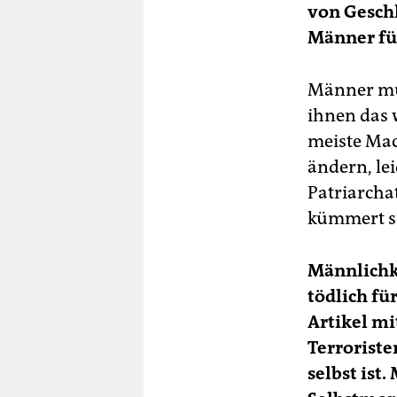
von Geschl
Männer fü
Männer mü
ihnen das 
meiste Mach
ändern, lei
Patriarchat
kümmert si
Männlichke
tödlich fü
Artikel mi
Terroriste
selbst ist