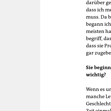
darüber ge
dass ich m
muss. Da be
begann ich
meisten ha
begriff, da
dass sie P
gar zugebe
Sie beginn
wichtig?
Wenn es um
manche Leu
Geschlecht
Zeit einma