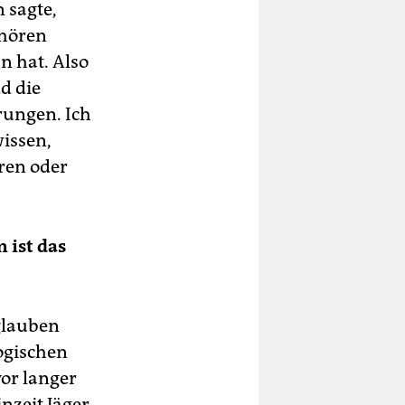
 sagte,
fhören
n hat. Also
d die
rungen. Ich
wissen,
eren oder
 ist das
glauben
ogischen
vor langer
nzeit Jäger