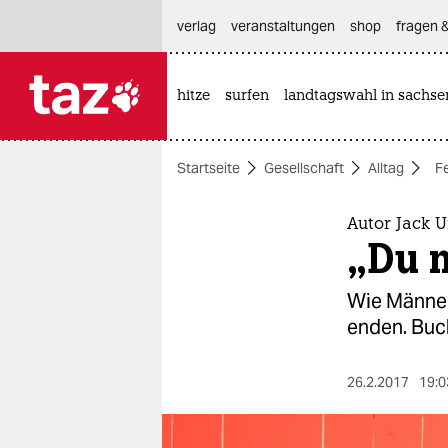
hautnavigation anspringen
hauptinhalt anspringen
footer anspringen
verlag
veranstaltungen
shop
fragen &
hitze
surfen
landtagswahl in sachse

taz zahl ich
taz zahl ich
Startseite
Gesellschaft
Alltag
F
themen
politik
Autor Jack 
„Du m
öko
Wie Männer
gesellschaft
enden. Buc
kultur
26.2.2017
19:0
sport