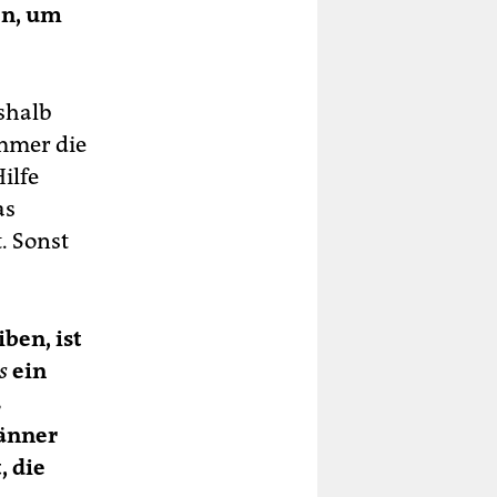
en, um
shalb
immer die
ilfe
as
. Sonst
ben, ist
s
ein
s
Männer
, die