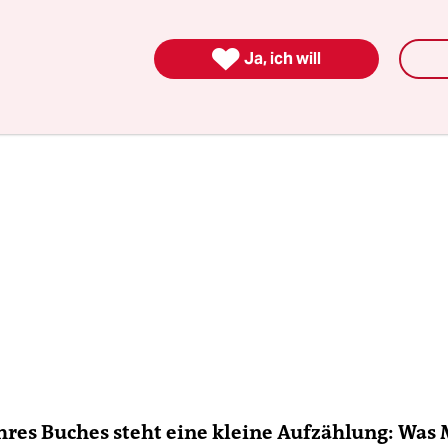
eiten damit, anderen außer sich selbst zuzuhöre

Ja, ich will
hres Buches steht eine kleine Aufzählung: Was