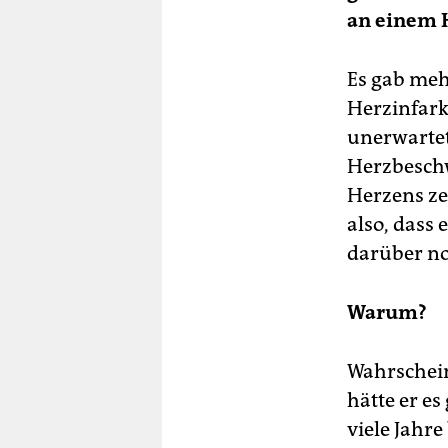
an einem H
Es gab mehr
Herzinfark
unerwartet
Herzbeschw
Herzens zei
also, dass 
darüber no
Warum?
Wahrschein
hätte er es
viele Jahre