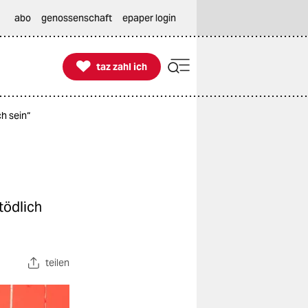
abo
genossenschaft
epaper login

taz zahl ich
taz zahl ich
h sein“
tödlich
teilen