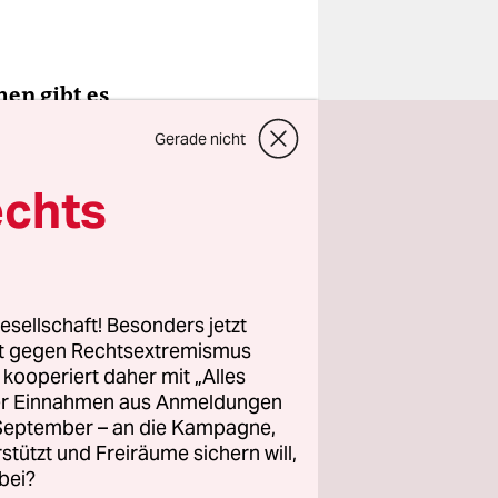
en gibt es
as für
Gerade nicht
ie das
echts
 einige
ssion
chtlich ist
esellschaft! Besonders jetzt
rt gegen Rechtsextremismus
r Männern,
z kooperiert daher mit „Alles
r Zeit
ller Einnahmen aus Anmeldungen
. September – an die Kampagne,
 ein Mann
rstützt und Freiräume sichern will,
bei?
ner haben