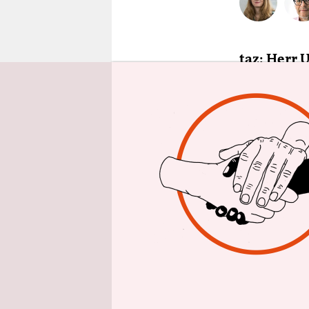
epaper login
taz: Herr 
immer wied
Frauen ma
jetzt?
Jack Urwin
Probleme m
entgleisen 
dies ein B
dieses Gesp
führen. Vi
feministis
darüber s