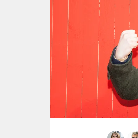
berlin
nord
wahrheit
verlag
verlag
veranstaltungen
shop
fragen & hilfe
unterstützen
abo
genossenschaft