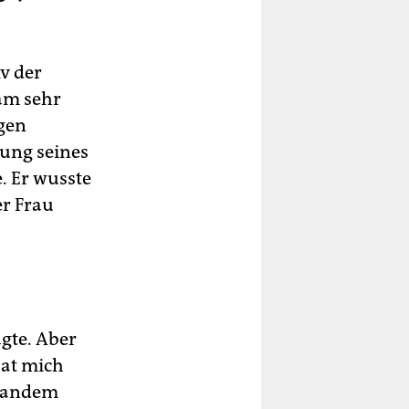
iv der
kam sehr
gen
ung seines
e. Er wusste
er Frau
agte. Aber
hat mich
emandem