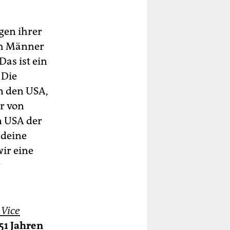
gen ihrer
ch Männer
as ist ein
 Die
n den USA,
r von
n USA der
ndeine
ir eine
r
r
Vice
51 Jahren