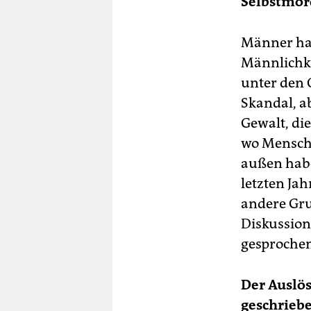
Selbstmord
Männer hab
Männlichke
unter den 
Skandal, a
Gewalt, di
wo Mensche
außen habe
letzten Ja
andere Gru
Diskussion
gesprochen
Der Auslös
geschriebe