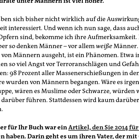
rate unter Männern ist viel höher.
en sich bisher nicht wirklich auf die Auswirkun
it interessiert. Und wenn ich nun sage, dass au
Opfern sind, bekomme ich ihre Aufmerksamkeit. D
ber so denken Männer – vor allem
weiße
Männer.
e von Männern ausgeht, ist ein Phänomen. Etwa i
n so viel Angst vor Terroranschlägen und Gefah
n: 98 Prozent aller Massenerschießungen in de
hre wurden von Männern begangen. Wäre es irge
ppe, wären es Muslime oder Schwarze, würden w
 darüber führen. Stattdessen wird kaum darübe
.
er für Ihr Buch war ein
Artikel, den Sie 2014 fü
n haben. Darin geht es um ihren Vater, der mit 