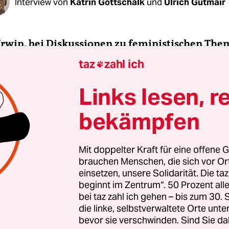
Interview von
Katrin Gottschalk
und
Ulrich Gutmair
Urwin, bei Diskussionen zu feministischen Them
er Männer, die sagen: Das ist super, dass ihr w
taz
zahl ich

cht – aber wer kümmert sich um uns? Machen S
Links lesen, r
bekämpfen
:
Das ist schwierig zu beantworten, denn ich habe
it solchen Männern. Sie lassen häufig die Disku
und drehen jedes Thema auf sich. Aber ja: Offensi
Mit doppelter Kraft für eine offene G
brauchen Menschen, die sich vor O
uch über Männer und es gibt ein Bedürfnis unte
einsetzen, unsere Solidarität. Die ta
räch zu führen, das viele Frauen schon seit lange
beginnt im Zentrum“. 50 Prozent a
eles von dem, was ich schreibe, wurde schon von
bei taz zahl ich gehen – bis zum 30
chen Autorinnen zuvor bearbeitet. Aber jetzt, da
die linke, selbstverwaltete Orte unte
bevor sie verschwinden. Sind Sie da
chreibt, beginnen Männer auch zuzuhören. Män