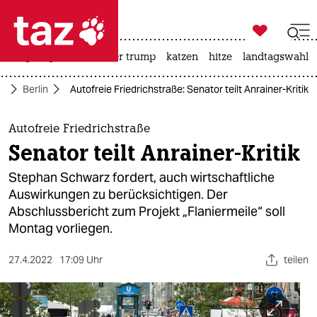

taz zahl ich
bergsteigen
usa unter trump
katzen
hitze
landtagswahl i

taz zahl ich
te
Berlin
Autofreie Friedrichstraße: Senator teilt Anrainer-Kritik
taz zahl ich
themen
Autofreie Friedrichstraße
Senator teilt Anrainer-Kritik
politik
Stephan Schwarz fordert, auch wirtschaftliche
öko
Auswirkungen zu berücksichtigen. Der
Abschlussbericht zum Projekt „Flaniermeile“ soll
gesellschaft
Montag vorliegen.
kultur
27.4.2022
17:09 Uhr
teilen
sport