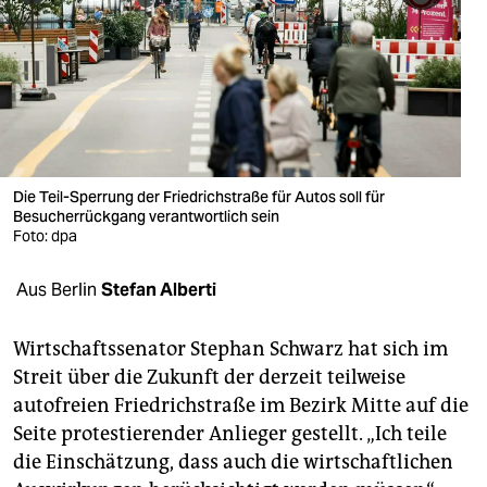
berlin
nord
wahrheit
verlag
verlag
Die Teil-Sperrung der Friedrichstraße für Autos soll für
Besucherrückgang verantwortlich sein
veranstaltungen
Foto: dpa
shop
Aus Berlin
Stefan Alberti
fragen & hilfe
Wirtschaftssenator Stephan Schwarz hat sich im
unterstützen
Streit über die Zukunft der derzeit teilweise
autofreien Friedrichstraße im Bezirk Mitte auf die
abo
Seite protestierender Anlieger gestellt. „Ich teile
genossenschaft
die Einschätzung, dass auch die wirtschaftlichen