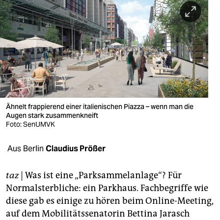
berlin
nord
wahrheit
verlag
verlag
veranstaltungen
Ähnelt frappierend einer italienischen Piazza – wenn man die
Augen stark zusammenkneift
shop
Foto: SenUMVK
fragen & hilfe
Aus Berlin
Claudius Prößer
unterstützen
taz
| Was ist eine „Parksammelanlage“? Für
abo
Normalsterbliche: ein Parkhaus. Fachbegriffe wie
diese gab es einige zu hören beim Online-Meeting,
genossenschaft
auf dem Mobilitätssenatorin Bettina Jarasch