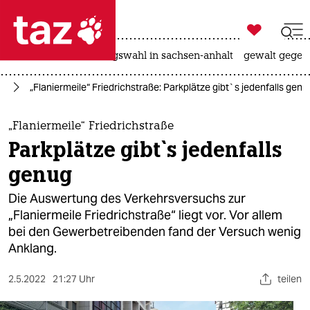

taz zahl ich
hitze
surfen
landtagswahl in sachsen-anhalt
gewalt gegen

taz zahl ich
in
„Flaniermeile“ Friedrichstraße: Parkplätze gibt`s jedenfalls genu
taz zahl ich
themen
„Flaniermeile“ Friedrichstraße
Parkplätze gibt`s jedenfalls
politik
genug
öko
Die Auswertung des Verkehrsversuchs zur
„Flaniermeile Friedrichstraße“ liegt vor. Vor allem
gesellschaft
bei den Gewerbetreibenden fand der Versuch wenig
Anklang.
kultur
sport
2.5.2022
21:27 Uhr
teilen