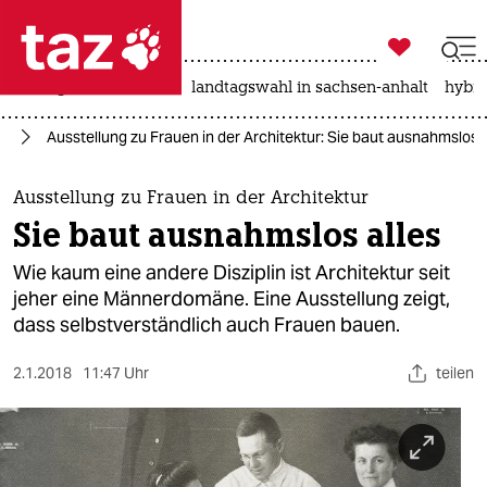

taz zahl ich
niedrigwasser
rente
landtagswahl in sachsen-anhalt
hybri

taz zahl ich
us
Ausstellung zu Frauen in der Architektur: Sie baut ausnahmslos a
taz zahl ich
themen
Ausstellung zu Frauen in der Architektur
Sie baut ausnahmslos alles
politik
Wie kaum eine andere Disziplin ist Architektur seit
öko
jeher eine Männerdomäne. Eine Ausstellung zeigt,
dass selbstverständlich auch Frauen bauen.
gesellschaft
2.1.2018
11:47 Uhr
teilen
kultur
sport