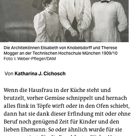
berlin
nord
wahrheit
verlag
Die Architektinnen Elisabeth von Knobelsdorff und Therese
verlag
Mogger an der Technischen Hochschule München 1909/10
Foto: I. Weber-Pfleger/DAM
veranstaltungen
Von
Katharina J. Cichosch
shop
fragen & hilfe
Wenn die Hausfrau in der Küche steht und
brutzelt, vorher Gemüse schnippelt und hernach
unterstützen
alles flink in Töpfe wirft oder in den Ofen schiebt,
abo
dann hat sie dank dieser Erfindung mit oder ohne
Beruf noch genügend Zeit für Kinder und den
genossenschaft
lieben Ehemann: So oder ähnlich wurde für sie