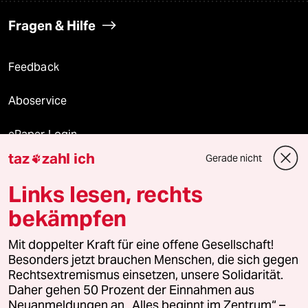
Fragen & Hilfe
Feedback
Aboservice
ePaper Login
taz
zahl ich
Gerade nicht

Downloads für Abonnierende
Links lesen, rechts
bekämpfen
© 2026 taz Verlags und Vertriebs GmbH
Alle Rechte vorbehalten. Bei rechtlichen Fragen oder für Genehmigungen
Mit doppelter Kraft für eine offene Gesellschaft!
wenden Sie sich bitte an
lizenzen@taz.de
Besonders jetzt brauchen Menschen, die sich gegen
Rechtsextremismus einsetzen, unsere Solidarität.
Daher gehen 50 Prozent der Einnahmen aus
Feedback
Redaktionsstatut
Kommune-Richtlinien
KI-
Neuanmeldungen an „Alles beginnt im Zentrum“ –