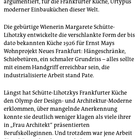
epaper login
argumentiert, für die Frankfurter Küche, Urtypus
moderner Einbauküchen dieser Welt.
Die gebürtige Wienerin Margarete Schütte-
Lihotzky entwickelte die verschlankte Form der bis
dato bekannten Küche 1926 für Ernst Mays
Wohnprojekt Neues Frankfurt: Hängeschränke,
Schiebetüren, ein schma­ler Grundriss – alles sollte
mit einem Handgriff erreichbar sein, die
industrialisierte Arbeit stand Pate.
Längst hat Schütte-Lihotzkys Frankfurter Küche
den Olymp der Design- und Architektur-Moderne
erklommen, über mangelnde Anerkennung
konnte sie deutlich weniger klagen als viele ihrer
in „Frau Architekt“ präsentierten
Berufskolleginnen. Und trotzdem war jene Arbeit