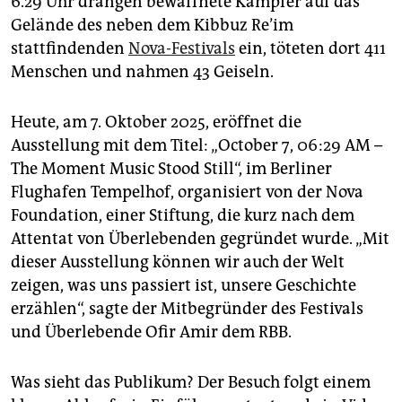
6.29 Uhr drangen bewaffnete Kämpfer auf das
epaper login
Gelände des neben dem Kibbuz Re’im
stattfindenden
Nova-Festivals
ein, töteten dort 411
Menschen und nahmen 43 Geiseln.
Heute, am 7. Oktober 2025, eröffnet die
Ausstellung mit dem Titel: „October 7, 06:29 AM –
The Moment Music Stood Still“, im Berliner
Flughafen Tempelhof, organisiert von der Nova
Founda­tion, einer Stiftung, die kurz nach dem
Attentat von Überlebenden gegründet wurde. „Mit
dieser Ausstellung können wir auch der Welt
zeigen, was uns passiert ist, unsere Geschichte
erzählen“, sagte der Mitbegründer des Festivals
und Überlebende Ofir Amir dem RBB.
Was sieht das Publikum? Der Besuch folgt einem