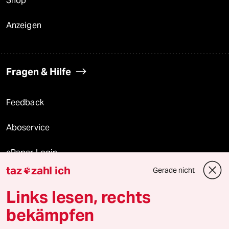
Shop
Anzeigen
Fragen & Hilfe
Feedback
Aboservice
ePaper Login
taz
zahl ich
Gerade nicht

Downloads für Abonnierende
Links lesen, rechts
bekämpfen
© 2026 taz Verlags und Vertriebs GmbH