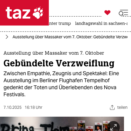

taz zahl ich
nahost-konflikt
usa unter trump
landtagswahl in sachsen-an

taz zahl ich
kt
Ausstellung über Massaker vom 7. Oktober: Gebündelte Verzwei
taz zahl ich
themen
Ausstellung über Massaker vom 7. Oktober
Gebündelte Verzweiflung
politik
Zwischen Empathie, Zeugnis und Spektakel: Eine
öko
Ausstellung im Berliner Flughafen Tempelhof
gedenkt der Toten und Überlebenden des Nova
gesellschaft
Festivals.
kultur
7.10.2025
16:18 Uhr
teilen
sport