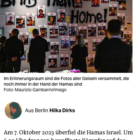
berlin
nord
wahrheit
verlag
verlag
veranstaltungen
Im Erinnerungsraum sind die Fotos aller Geiseln versammelt, die
shop
noch immer in der Hand der Hamas sind
Foto: Maurizio Gambarini/imago
fragen & hilfe
unterstützen
Aus Berlin
Hilka Dirks
abo
genossenschaft
Am 7. Oktober 2023 überfiel die Hamas Israel. Um