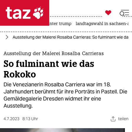

taz zahl ich
nahost-konflikt
usa unter trump
landtagswahl in sachsen-an

taz zahl ich
te
Ausstellung der Malerei Rosalba Carrieras: So fulminant wie das
taz zahl ich
themen
Ausstellung der Malerei Rosalba Carrieras
So fulminant wie das
politik
Rokoko
öko
Die Venezianerin Rosalba Carriera war im 18.
Jahrhundert berühmt für ihre Porträts in Pastell. Die
gesellschaft
Gemäldegalerie Dresden widmet ihr eine
Ausstellung.
kultur
sport
4.7.2023
8:13 Uhr
teilen