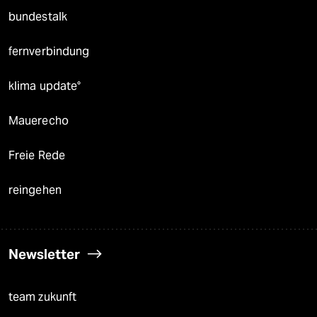
bundestalk
fernverbindung
klima update°
Mauerecho
Freie Rede
reingehen
Newsletter
team zukunft