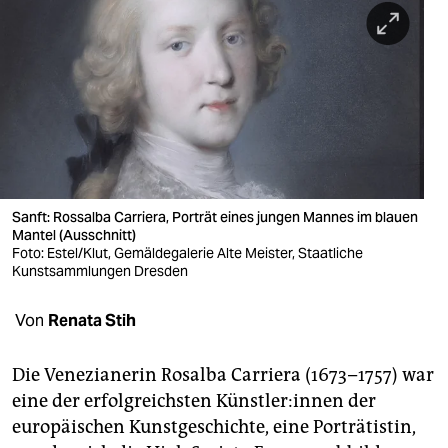
berlin
nord
wahrheit
verlag
verlag
veranstaltungen
Sanft: Rossalba Carriera, Porträt eines jungen Mannes im blauen
Mantel (Ausschnitt)
shop
Foto: Estel/Klut, Gemäldegalerie Alte Meister, Staatliche
Kunstsammlungen Dresden
fragen & hilfe
Von
Renata Stih
unterstützen
abo
Die Venezianerin Rosalba Carriera (1673–1757) war
eine der erfolgreichsten Künst­le­r:in­nen der
genossenschaft
europäischen Kunstgeschichte, eine Porträtistin,