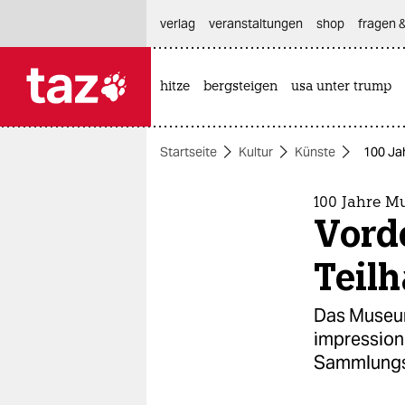
hautnavigation anspringen
hauptinhalt anspringen
footer anspringen
verlag
veranstaltungen
shop
fragen &
hitze
bergsteigen
usa unter trump

taz zahl ich
taz zahl ich
Startseite
Kultur
Künste
100 Jah
themen
politik
100 Jahre M
Vorde
öko
Teil
gesellschaft
Das Museum
kultur
impressioni
Sammlungs
sport