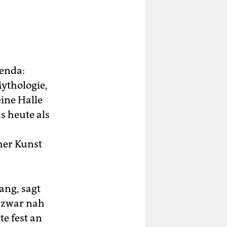
genda:
ythologie,
ine Halle
s heute als
her Kunst
ang, sagt
 zwar nah
te fest an