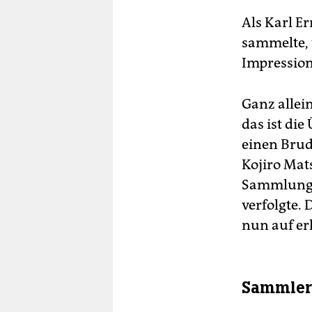
Als Karl E
sammelte, 
Impression
Ganz allei
das ist di
einen Brud
Kojiro Mat
Sammlung a
verfolgte.
nun auf er
Sammler 