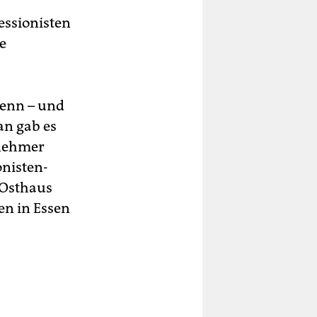
essionisten
e
denn – und
an gab es
rnehmer
onisten-
 Osthaus
n in Essen