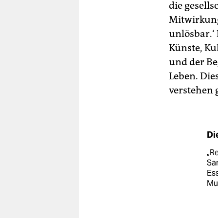
die gesell
Mitwirkung
unlösbar.‘
Künste, Ku
und der Be
Leben. Die
verstehen 
Di
„Re
Sam
Ess
Mu