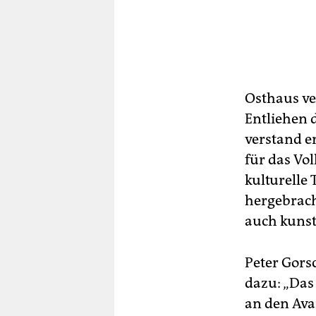
Osthaus ve
Entliehen 
verstand e
für das Vo
kulturelle
hergebrach
auch kunst
Peter Gors
dazu: „Das
an den Avan