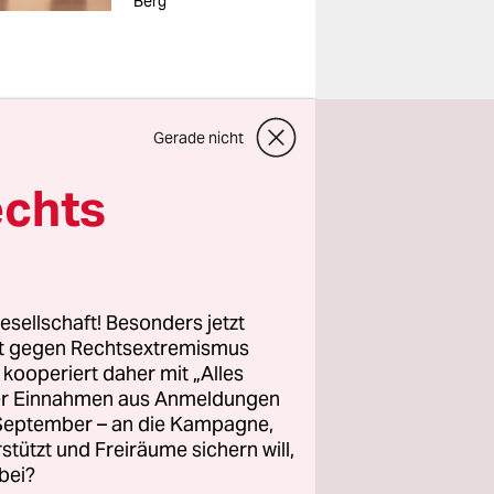
Berg
olkwang:
Gerade nicht
G-
echts
dem
chen ins
einer
esellschaft! Besonders jetzt
g ist, denn
rt gegen Rechtsextremismus
z kooperiert daher mit „Alles
ller Einnahmen aus Anmeldungen
. September – an die Kampagne,
 bereits
rstützt und Freiräume sichern will,
Museums
bei?
ntritt zu