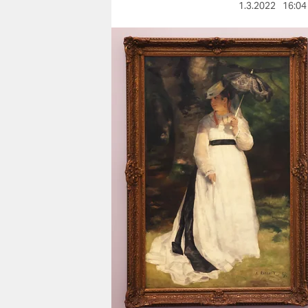
berlin
1.3.2022
16:04
nord
wahrheit
verlag
verlag
veranstaltungen
shop
fragen & hilfe
unterstützen
abo
genossenschaft