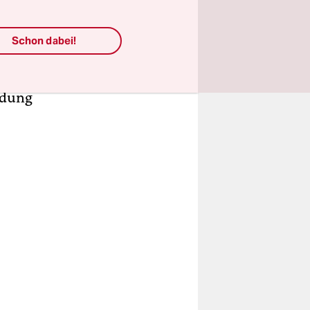
e
Museen
Schon dabei!
g aber ist
anke,
ndung