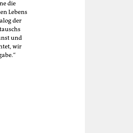
ne die
len Lebens
alog der
stauschs
unst und
tet, wir
gabe.“