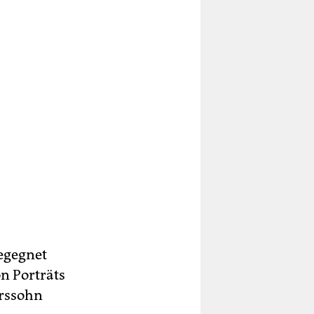
begegnet
on Porträts
erssohn