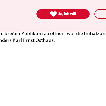
Was in England selbstverständlich ist, nämlich di
zielle Barriere jedem zugänglich zu machen, ist

Ja, ich will
e leider immer noch die Ausnahme
. Nicht zufälli
r Museum diesbezüglich Vorreiter, denn der Ged
m breiten Publikum zu öffnen, war die Initial­zü
nders Karl Ernst Osthaus.