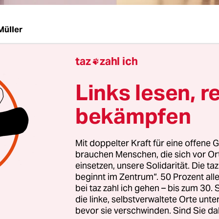
Müller
taz
zahl ich
m zehn Uhr brummt es im Foyer des Museums F

cher und Gruppen passieren die obligatorische 2
Links lesen, r
 warten auf Führungen oder den Einlass gemäß 
Zeitfenster, jede halbe Stunde sind maximal 120
bekämpfen
nen erlaubt, pro Tag strömen bis zu 2.000 Mens
e Ausstellung „Renoir, Monet, Gauguin – Bilder 
Mit doppelter Kraft für eine offene G
Zeit“ ist ein voller Erfolg, was keine Überraschun
brauchen Menschen, die sich vor O
isten ziehen immer.
einsetzen, unsere Solidarität. Die ta
beginnt im Zentrum“. 50 Prozent a
bei taz zahl ich gehen – bis zum 30
te ein Teil der präsentierten Werke dem Publikum
die linke, selbstverwaltete Orte unte
in, sie sind Teil der berühmten Sammlung des 
bevor sie verschwinden. Sind Sie da
ie in der Dauerausstellung seit 2015 bei freiem Ei