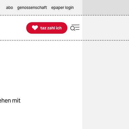
abo
genossenschaft
epaper login

taz zahl ich
taz zahl ich
ehen mit