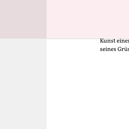
sehen ist. 
ohne finan
hierzuland
das Essene
Kunst eine
seines Grü