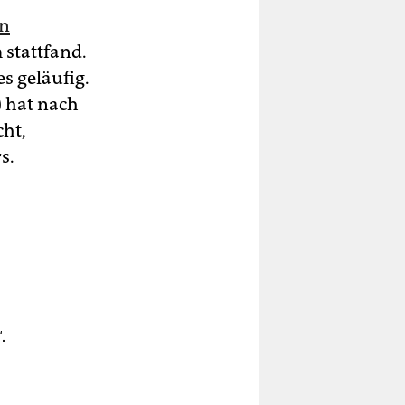
en
 stattfand.
s geläufig.
) hat nach
cht,
s.
.