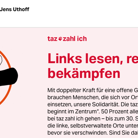
Jens Uthoff
ahre waren am vergangenen Samstagabend in Ber
taz
zahl ich

ichtig mit hochtoupierten Haarspray-Frisuren, die
 durch den Raum schwebten, mit Leggins und Ke
Links lesen, r
Fast-Schlägerei im Publikum zwischen zwei Punk
bekämpfen
tten, wie man vielleicht damals gesagt hätte.
erikanische Freundschaft (DAF) spielten im Ast
Mit doppelter Kraft für eine offene G
 in Berlin-Friedrichshain gerade die erste Zugabe
brauchen Menschen, die sich vor O
einsetzen, unsere Solidarität. Die ta
pez stand statisch auf der Bühne, nasses schwa
beginnt im Zentrum“. 50 Prozent a
m Stakkato-Stil „Kebabträume in der Mauerstadt 
bei taz zahl ich gehen – bis zum 30
ter Stacheldraht“. DAF, eine der prägenden Bands
die linke, selbstverwaltete Orte unte
bevor sie verschwinden. Sind Sie da
w Wave der frühen 80er Jahre, waren auf Abschi