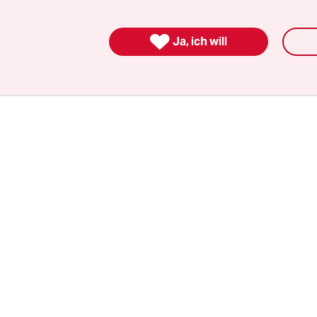
 angeblich. Etwa 1.500 Menschen johlten, fordert
d wollten das noch nicht wahrhaben.

Ja, ich will