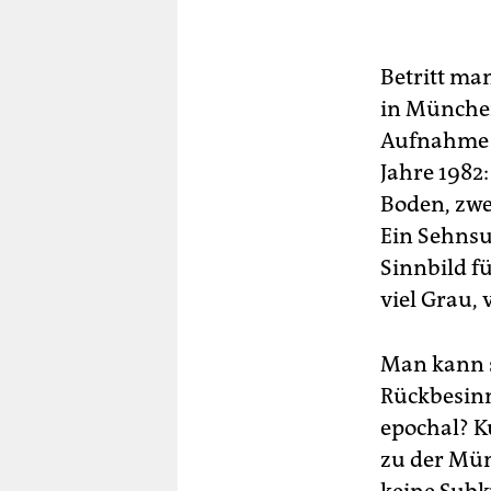
Betritt ma
in München
Aufnahme z
Jahre 1982
Boden, zwe
Ein Sehnsuc
Sinnbild fü
viel Grau, 
Man kann 
Rückbesinn
epochal? K
zu der Mün