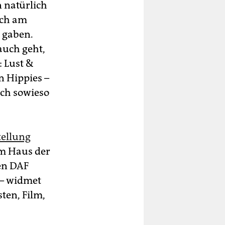
n natürlich
ich am
 gaben.
auch geht,
: Lust &
n Hippies –
ich sowieso
tellung
im Haus der
ben DAF
 – widmet
ten, Film,