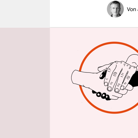
epaper login
Von
Die 80er J
Gast. So r
Readymades
mit einer 
oder Punke
Deutsch Am
Kulturhaus
Delgado-Ló
und sang i
Kültür hin
und des Ne