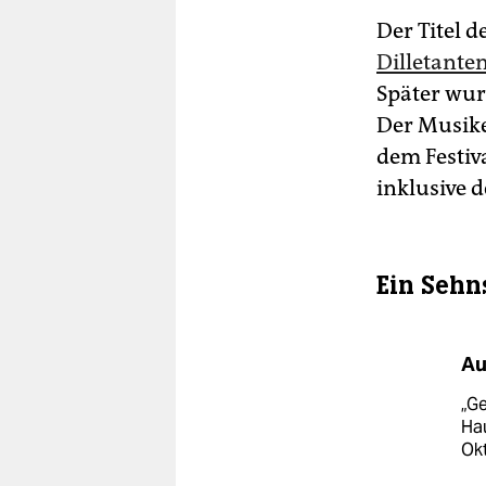
Der Titel d
Dilletanten
Später wur
Der Musike
dem Festiva
inklusive 
Ein Sehn
Au
„Ge
Hau
Ok