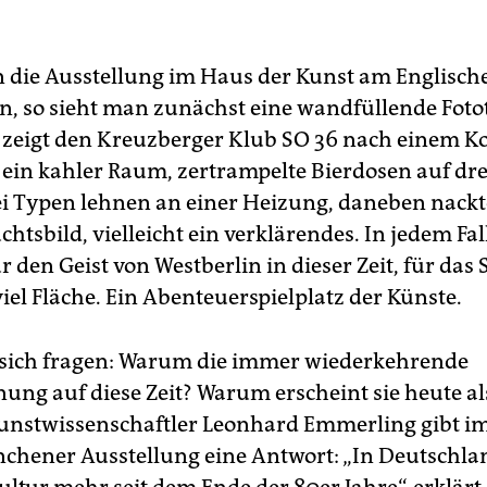
n die Ausstellung im Haus der Kunst am Englisch
, so sieht man zunächst eine wandfüllende Fotot
eigt den Kreuzberger Klub SO 36 nach einem K
: ein kahler Raum, zertrampelte Bierdosen auf d
i Typen lehnen an einer Heizung, daneben nack
htsbild, vielleicht ein verklärendes. In jedem Fal
r den Geist von Westberlin in dieser Zeit, für das 
viel Fläche. Ein Abenteuerspielplatz der Künste.
sich fragen: Warum die immer wiederkehrende
ung auf diese Zeit? Warum erscheint sie heute al
unstwissenschaftler Leonhard Emmerling gibt i
chener Ausstellung eine Antwort: „In Deutschla