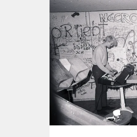
berlin
nord
wahrheit
verlag
verlag
veranstaltungen
shop
fragen & hilfe
unterstützen
abo
genossenschaft