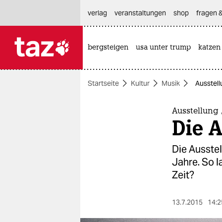
hautnavigation anspringen
hauptinhalt anspringen
footer anspringen
verlag
veranstaltungen
shop
fragen &
bergsteigen
usa unter trump
katzen

taz zahl ich
taz zahl ich
Startseite
Kultur
Musik
Ausstell
themen
politik
Ausstellung 
Die A
öko
Die Ausstel
gesellschaft
Jahre. So l
Zeit?
kultur
sport
13.7.2015
14:2