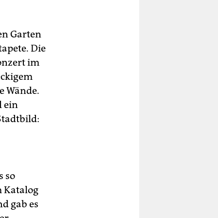
en Garten
apete. Die
onzert im
reckigem
te Wände.
l ein
Stadtbild:
s so
m Katalog
nd gab es