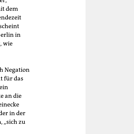
er,
mit dem
endezeit
scheint
rlin in
, wie
rch Negation
t für das
ein
e an die
einecke
der in der
, „sich zu