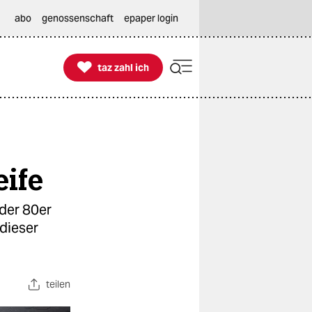
abo
genossenschaft
epaper login

taz zahl ich
taz zahl ich
eife
 der 80er
 dieser
teilen