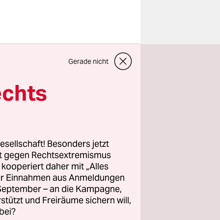
lin zu
Gerade nicht
 wie
tten, gar
echts
-Frauen
ra
esellschaft! Besonders jetzt
, Gabi
rt gegen Rechtsextremismus
z kooperiert daher mit „Alles
rzes Hemd,
ller Einnahmen aus Anmeldungen
/ Türk-
. September – an die Kampagne,
 des Punk
rstützt und Freiräume sichern will,
bei?
edstour.