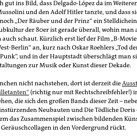
ch gut ins Bild, dass Delgado-López da im Weitere
ussolini und den Adolf Hitler tanzte, und dass s
noch „Der Räuber und der Prinz“ ein Stelldichein
ubkultur der 80er ist gerade überall, wohin man 
auch schaut. Kürzlich erst lief der Film „B-Movie
est-Berlin“ an, kurz nach Oskar Roehlers „Tod de
r Punk“, und in der Hauptstadt überschlägt man s
taltungen zur Musik oder Kunst dieser Dekade.
nchen nicht nachstehen, dort ist derzeit die
Auss
illetanten“
(richtig nur mit Rechtschreibfehler!) 
ehen, die sich den großen Bands dieser Zeit – ne
instürzenden Neubauten und Die Tödliche Doris
lem das Zusammenspiel zwischen bildenden Küns
Geräuschcollagen in den Vordergrund rückt.