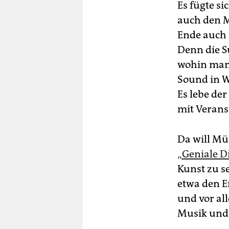
Es fügte si
auch den M
Ende auch 
Denn die S
wohin man 
Sound in W
Es lebe de
mit Verans
Da will Mü
„Geniale D
Kunst zu s
etwa den E
und vor al
Musik und 