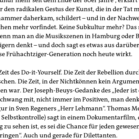
ltur mehr seit dem Ende der 80er Jahre“, erklärt 
 den radikalen Gestus der Kunst, die in der Tat 
ammer daherkam, schildert – und in der Nachw
chen mehr vorfindet. Keine Subkultur mehr? Das 
enn man an die Musikszenen in Hamburg oder Be
gern denkt – und doch sagt es etwas aus darüber
ese Frühachtziger-Generation noch heute wirkt.
Zeit des Do-it-Yourself. Die Zeit der Rebellion du
schen. Die Zeit, in der Nichtkönnen kein Argumen
n war. Der Joseph-Beuys-Gedanke des „Jeder ist 
schwang mit, nicht immer im Positiven, man denk
gur in Sven Regeners „Herr Lehmann“. Thomas M
e Selbstkontrolle) sagt in einem Dokumentarfilm, 
 zu sehen ist, es sei die Chance für jeden gewesen
ringen“. Auch und gerade für Dilettanten.