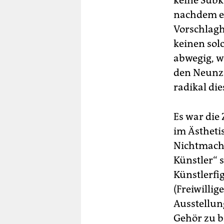
keine Subku
nachdem er
Vorschlagh
keinen sol
abwegig, w
den Neunzi
radikal di
Es war die 
im Ästheti
Nichtmache
Künstler“ 
Künstlerfi
(Freiwillig
Ausstellung
Gehör zu b