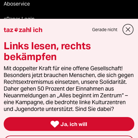
Aboservice
ePaper Login
taz
zahl ich
Gerade nicht

Downloads für Abonnierende
Links lesen, rechts
bekämpfen
© 2026 taz Verlags und Vertriebs GmbH
Mit doppelter Kraft für eine offene Gesellschaft!
Alle Rechte vorbehalten. Bei rechtlichen Fragen oder für Genehmigungen
wenden Sie sich bitte an
lizenzen@taz.de
Besonders jetzt brauchen Menschen, die sich gegen
Rechtsextremismus einsetzen, unsere Solidarität.
Daher gehen 50 Prozent der Einnahmen aus
Feedback
Redaktionsstatut
Kommune-Richtlinien
KI-
Neuanmeldungen an „Alles beginnt im Zentrum“ –
eine Kampagne, die bedrohte linke Kulturzentren
Leitlinie
Informant
Datenschutz
Impressum
AGB
und Jugendorte unterstützt. Sind Sie dabei?
Seitenwende
Einwilligungen widerrufen (Ads)

Ja, ich will