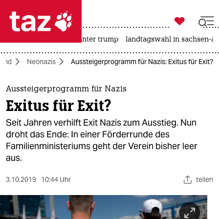

taz zahl ich
nahost-konflikt
usa unter trump
landtagswahl in sachsen-an

taz zahl ich
land
Neonazis
Aussteigerprogramm für Nazis: Exitus für Exit?
taz zahl ich
themen
Aussteigerprogramm für Nazis
Exitus für Exit?
politik
Seit Jahren verhilft Exit Nazis zum Ausstieg. Nun
öko
droht das Ende: In einer Förderrunde des
Familienministeriums geht der Verein bisher leer
gesellschaft
aus.
kultur
3.10.2019
10:44 Uhr
teilen
sport