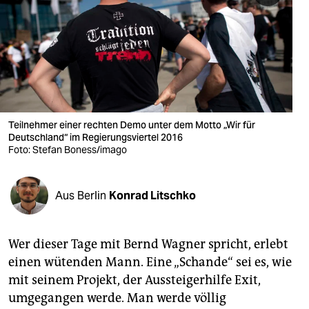
berlin
nord
wahrheit
verlag
verlag
Teilnehmer einer rechten Demo unter dem Motto „Wir für
Deutschland“ im Regierungsviertel 2016
veranstaltungen
Foto: Stefan Boness/imago
shop
Aus Berlin
Konrad Litschko
fragen & hilfe
unterstützen
Wer dieser Tage mit Bernd Wagner spricht, erlebt
abo
einen wütenden Mann. Eine „Schande“ sei es, wie
mit seinem Projekt, der Aussteigerhilfe Exit,
genossenschaft
umgegangen werde. Man werde völlig