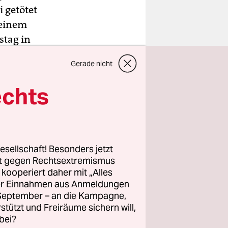
 getötet
 einem
stag in
epublik. Zu
Gerade nicht
rsuchten
.
echts
t, die er
folge das
 Koj-Tasch
esellschaft! Besonders jetzt
te
rt gegen Rechtsextremismus
z kooperiert daher mit „Alles
 Anhänger
ller Einnahmen aus Anmeldungen
. September – an die Kampagne,
rstützt und Freiräume sichern will,
bei?