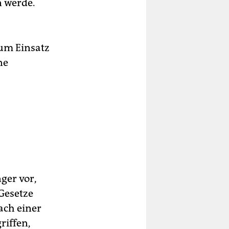
n werde.
zum Einsatz
ne
ger vor,
Gesetze
ach einer
riffen,