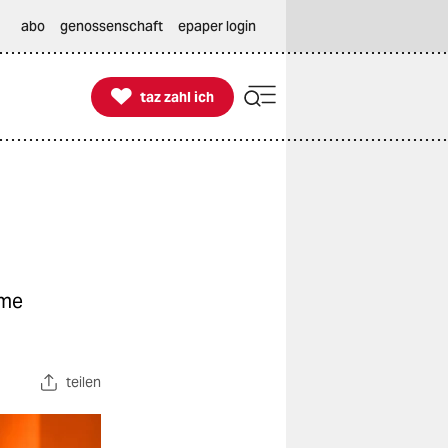
abo
genossenschaft
epaper login

taz zahl ich
taz zahl ich
hme
teilen