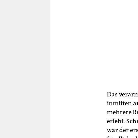
Das verarm
inmitten au
mehrere R
erlebt. Sc
war der er