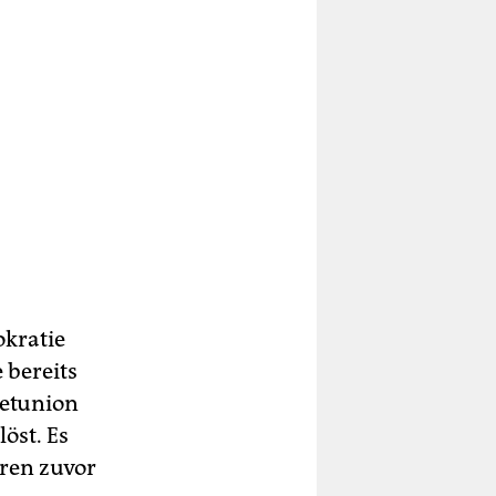
okratie
 bereits
etunion
öst. Es
hren zuvor