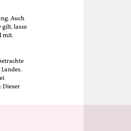
lung. Auch
gilt, lasse
l mit.
betrachte
s Landes.
ei
: Dieser