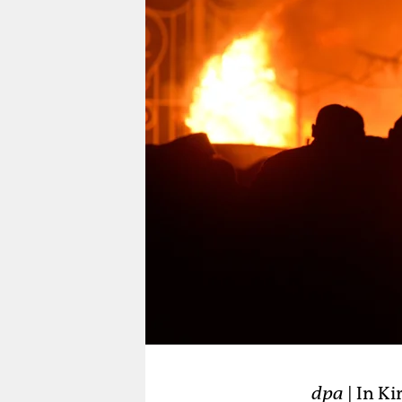
berlin
nord
wahrheit
verlag
verlag
veranstaltungen
shop
fragen & hilfe
unterstützen
abo
genossenschaft
dpa
| In K