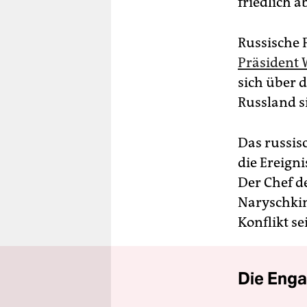
friedlich ab
Russische 
Präsident 
sich über d
Russland si
Das russis
die Ereigni
Der Chef d
Naryschkin
Konflikt se
Die Enga