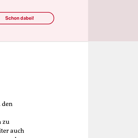
Schon dabei!
u den
h zu
iter auch