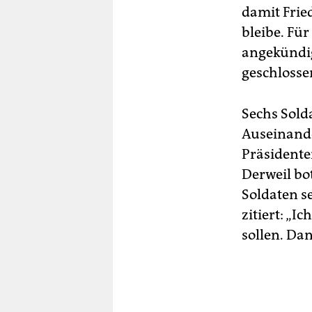
damit Fried
bleibe. Fü
angekündig
geschlosse
Sechs Sold
Auseinand
Präsidenten
Derweil bo
Soldaten s
zitiert: „
sollen. Dan