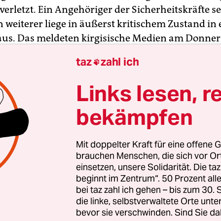
rletzt. Ein Angehöriger der Sicherheitskräfte sei
n weiterer liege in äußerst kritischem Zustand in
s. Das meldeten kirgisische Medien am Donner
der Hauptstadt der zentralasiatischen Ex-Sowjetr
taz
zahl ich

samen Auseinandersetzungen kam es bei der ve
e
des früheren Präsidenten Almasbek Atambajew
Links lesen, r
bekämpfen
ich unter anderem Korruptionsvorwürfen ausgesetz
. Sondereinheiten wollten der Agentur Akipress zu
rüheren Staatsoberhauptes stürmen. In dem Dorf
Mit doppelter Kraft für eine offene G
e von Bischkek hätten sich etwa 1.000 Gefolgsleu
brauchen Menschen, die sich vor O
einsetzen, unsere Solidarität. Die ta
Uniformierten in den Weg gestellt. Atambajews
beginnt im Zentrum“. 50 Prozent a
 Bussen und Autos Barrikaden errichtet.
bei taz zahl ich gehen – bis zum 30
die linke, selbstverwaltete Orte unte
bevor sie verschwinden. Sind Sie da