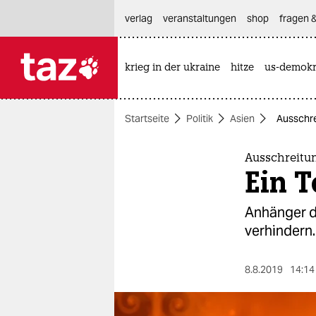
hautnavigation anspringen
hauptinhalt anspringen
footer anspringen
verlag
veranstaltungen
shop
fragen &
krieg in der ukraine
hitze
us-demokr

taz zahl ich
taz zahl ich
Startseite
Politik
Asien
Ausschrei
themen
politik
Ausschreitu
Ein T
öko
Anhänger d
gesellschaft
verhindern.
kultur
8.8.2019
14:14
sport