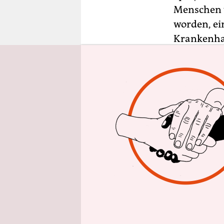
epaper login
Menschen ve
worden, ei
Krankenhau
Bischkek, 
den gewalt
Festnahm
Er sieht s
bestreitet
Haus des f
in der Näh
Hunderten 
hätten mit