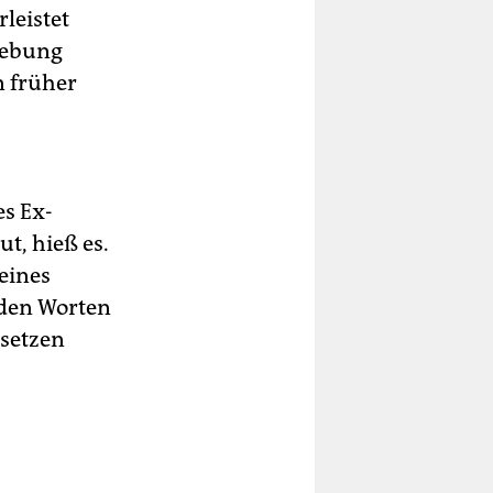
leistet
dgebung
n früher
s Ex-
t, hieß es.
eines
 den Worten
nsetzen