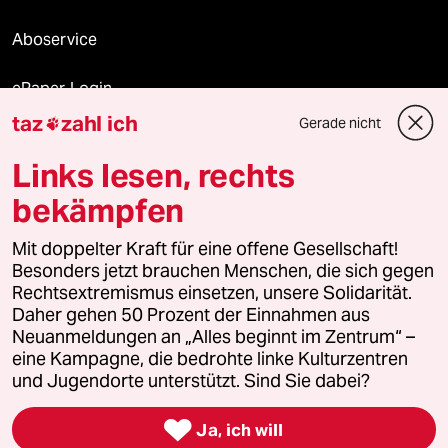
Aboservice
ePaper Login
taz
zahl ich
Gerade nicht

Downloads für Abonnierende
Links lesen, rechts
bekämpfen
© 2026 taz Verlags und Vertriebs GmbH
Alle Rechte vorbehalten. Bei rechtlichen Fragen oder für Genehmigungen
Mit doppelter Kraft für eine offene Gesellschaft!
wenden Sie sich bitte an
lizenzen@taz.de
Besonders jetzt brauchen Menschen, die sich gegen
Rechtsextremismus einsetzen, unsere Solidarität.
Daher gehen 50 Prozent der Einnahmen aus
Feedback
Redaktionsstatut
Kommune-Richtlinien
KI-
Neuanmeldungen an „Alles beginnt im Zentrum“ –
eine Kampagne, die bedrohte linke Kulturzentren
Leitlinie
Informant
Datenschutz
Impressum
AGB
und Jugendorte unterstützt. Sind Sie dabei?
Seitenwende
Einwilligungen widerrufen (Ads)

Ja, ich will