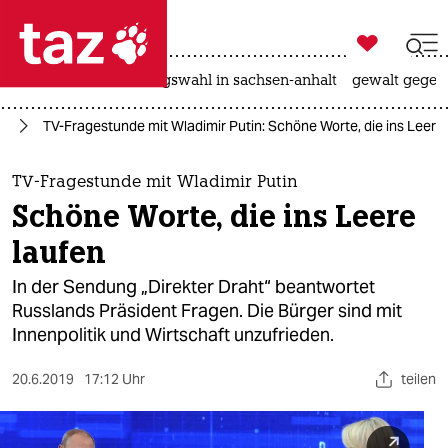

taz zahl ich
hitze
surfen
landtagswahl in sachsen-anhalt
gewalt gegen

taz zahl ich
pa
TV-Fragestunde mit Wladimir Putin: Schöne Worte, die ins Leere
taz zahl ich
themen
TV-Fragestunde mit Wladimir Putin
Schöne Worte, die ins Leere
politik
laufen
öko
In der Sendung „Direkter Draht“ beantwortet
Russlands Präsident Fragen. Die Bürger sind mit
gesellschaft
Innenpolitik und Wirtschaft unzufrieden.
kultur
20.6.2019
17:12 Uhr
teilen
sport