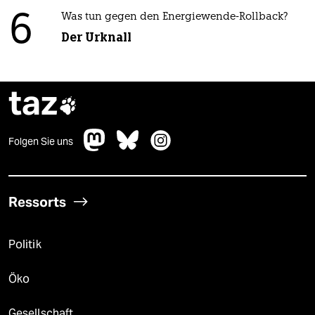
6
Was tun gegen den Energiewende-Rollback?
Der Urknall
taz

Folgen Sie uns
Ressorts
Politik
Öko
Gesellschaft