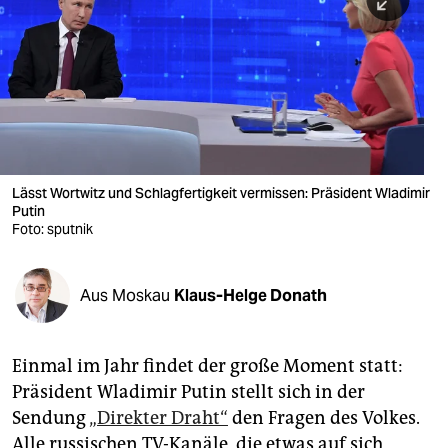
berlin
nord
wahrheit
verlag
verlag
Lässt Wortwitz und Schlagfertigkeit vermissen: Präsident Wladimir
Putin
veranstaltungen
Foto: sputnik
shop
fragen & hilfe
Aus Moskau
Klaus-Helge Donath
unterstützen
Einmal im Jahr findet der große Moment statt:
abo
Präsident Wladimir Putin stellt sich in der
genossenschaft
Sendung
„Direkter Draht“
den ­Fragen des Volkes.
Alle russischen TV-Kanäle, die etwas auf sich