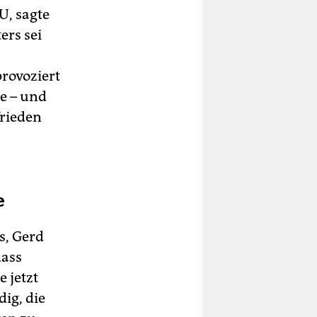
U, sagte
ers sei
provoziert
e – und
frieden
e
s, Gerd
dass
 jetzt
ig, die