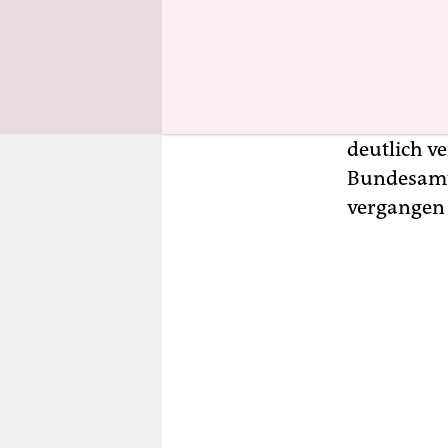
Scholz, der
Ausgaben f
Milliarden 
Ministeriu
Asylanträge
deutlich v
Bundesamt 
vergangen 