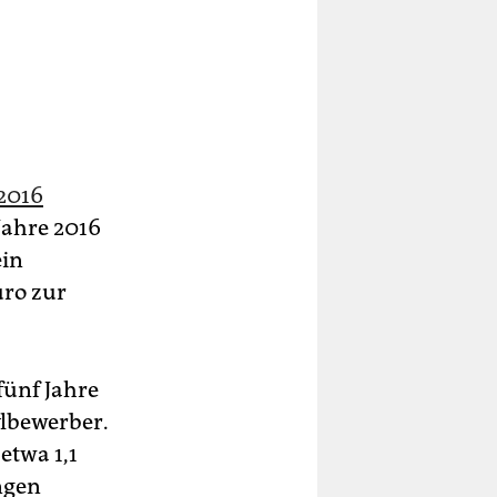
2016
Jahre 2016
ein
uro zur
fünf Jahre
lbewerber.
etwa 1,1
ngen