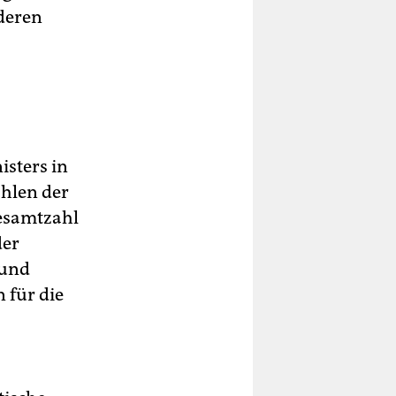
deren
sters in
ahlen der
Gesamtzahl
der
 und
für die