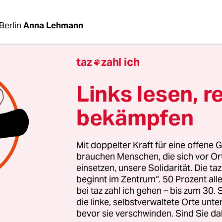
Berlin
Anna Lehmann
taz
zahl ich

dern braut sich heftiger Widerstand zusammen g
finanzminister Olaf Scholz, SPD, geplante Sch
Links lesen, r
en für Geflüchtete. „Mit dem aktuellen Vorschlag
de der Bund seine Ausgaben auf weniger als ein 
bekämpfen
“, heißt es in einer Stellungnahme aus dem SPD-r
genüber der taz. So erhielten die Kommunen de
Mit doppelter Kraft für eine offene G
rem 1,8 Milliarden Euro pro Jahr als Zuschüsse fü
brauchen Menschen, die sich vor O
Unterbringung. „Fallen diese Mittel weg, bestellt 
einsetzen, unsere Solidarität. Die ta
beginnt im Zentrum“. 50 Prozent a
erung einen Aufstand der Bürgermeister und La
bei taz zahl ich gehen – bis zum 30
urgs Erster Bürgermeister Peter Tschentscher.
die linke, selbstverwaltete Orte unte
bevor sie verschwinden. Sind Sie da