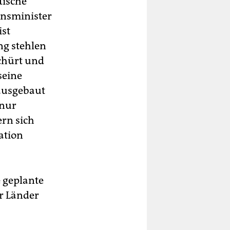
tische
onsminister
ist
ng stehlen
schürt und
seine
ausgebaut
 nur
ern sich
ation
 geplante
er Länder