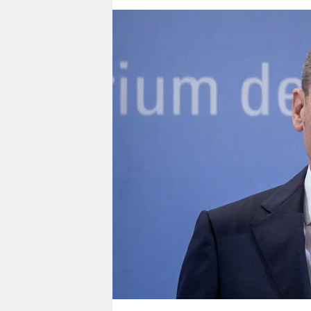
berlin
nord
wahrheit
verlag
verlag
veranstaltungen
shop
fragen & hilfe
unterstützen
abo
genossenschaft