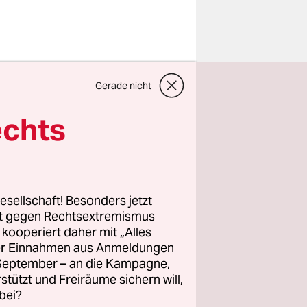
Gerade nicht
egen die
rumpfung
echts
 des
Drittel
egierten
rzeit
esellschaft! Besonders jetzt
r die
rt gegen Rechtsextremismus
sich die
z kooperiert daher mit „Alles
ller Einnahmen aus Anmeldungen
ndräte“,
. September – an die Kampagne,
rstützt und Freiräume sichern will,
bei?