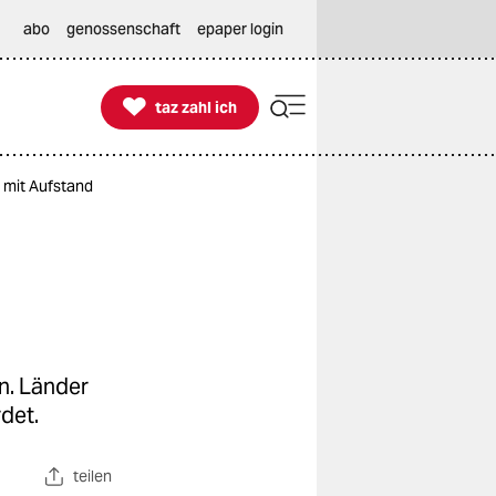
abo
genossenschaft
epaper login

taz zahl ich
taz zahl ich
z mit Aufstand
n. Länder
det.
teilen