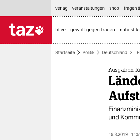
hautnavigation anspringen
hauptinhalt anspringen
footer anspringen
verlag
veranstaltungen
shop
fragen &
hitze
gewalt gegen frauen
nahost-ko

taz zahl ich
taz zahl ich
Startseite
Politik
Deutschland
F
themen
politik
Ausgaben für
Länd
öko
Aufs
gesellschaft
Finanzminis
kultur
und Kommun
sport
19.3.2019
11:5