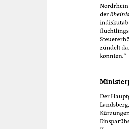
Nordrhein 
der
Rheini
indiskutab
flüchtling
Steuererh
zündelt da
konnten.“
Minister
Der Hauptg
Landsberg,
Kürzungen 
Einsparübe