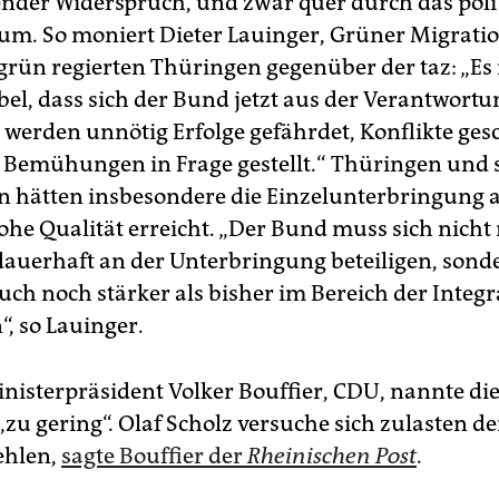
ender Widerspruch, und zwar quer durch das poli
um. So moniert Dieter Lauinger, Grüner Migrati
grün regierten Thüringen gegenüber der taz: „Es 
el, dass sich der Bund jetzt aus der Verantwortu
t werden unnötig Erfolge gefährdet, Konflikte ge
 Bemühungen in Frage gestellt.“ Thüringen und 
hätten insbesondere die Einzelunterbringung 
ohe Qualität erreicht. „Der Bund muss sich nicht
dauerhaft an der Unterbringung beteiligen, sond
uch noch stärker als bisher im Bereich der Integr
“, so Lauinger.
nisterpräsident Volker Bouffier, CDU, nannte die
„zu gering“. Olaf Scholz versuche sich zulasten d
ehlen,
sagte Bouffier der
Rheinischen Post
.