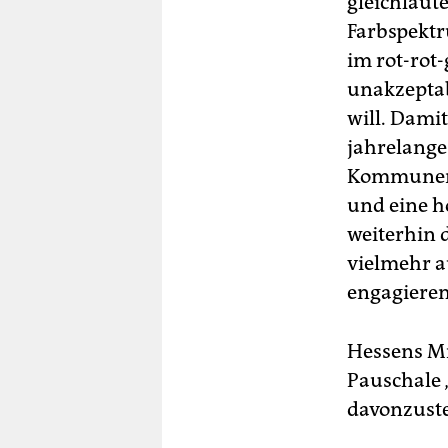
gleichlaut
Farbspektr
im rot-rot-
unakzeptab
will. Dami
jahrelange
Kommunen 
und eine h
weiterhin 
vielmehr a
engagieren
Hessens Mi
Pauschale 
davonzust