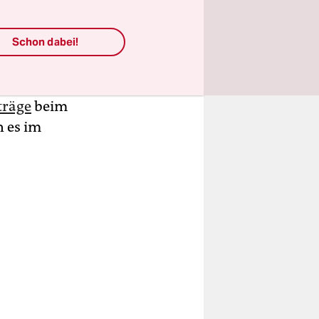
, plant die
auf 1,3
Schon dabei!
cher des
zahl der
geanträge
träge
beim
n es im