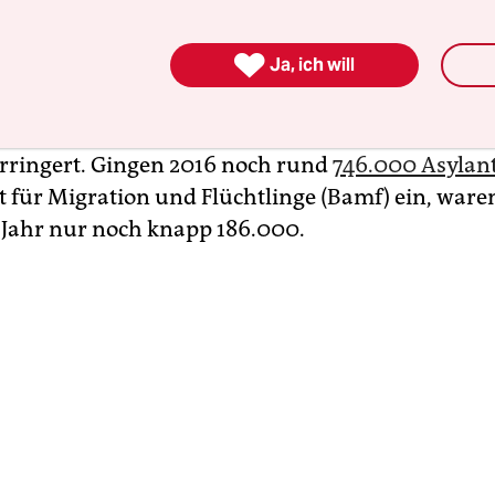
 derzeit den Haushaltsentwurf für 2020 erarbeitet
ür Geflüchtete von insgesamt 4,7 Milliarden Euro 

Ja, ich will
Euro pro Jahr zu senken. Das bestätigte ein Spre
ms. Zur Begründung nannte er die gesunkene An
. Tatsächlich hat sich die Zahl der Erst- und Fol
erringert. Gingen 2016 noch rund
746.000 Asylan
für Migration und Flüchtlinge (Bamf) ein, ware
Jahr nur noch knapp 186.000.