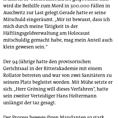
epaper login
wird die Beihilfe zum Mord in 300.000 Fällen in
Auschwitz zur Last gelegt.Gerade hatte er seine
Mitschuld eingeräumt. „Mir ist bewusst, dass ich
mich durch meine Tätigkeit in der
Häftlingsgeldverwaltung am Holocaust
mitschuldig gemacht habe, mag mein Anteil auch
klein gewesen sein
.“
Der 94-Jährige hatte den provisorischen
Gerichtsaal in der Ritterakademie mit einem
Rollator betreten und war von zwei Sanitätern zu
seinem Platz begleitet worden. Mit Mühe setzte er
sich. „Herr Gröning will dieses Verfahren“, hatte
sein zweiter Verteidiger Hans Holtermann
unlängst der taz gesagt.
Der Prozess bewege ihren Mandanten so stark,