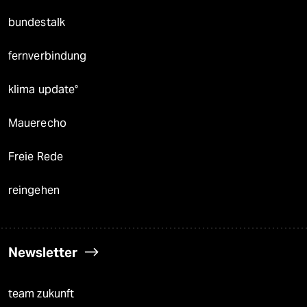
bundestalk
fernverbindung
klima update°
Mauerecho
Freie Rede
reingehen
Newsletter
team zukunft