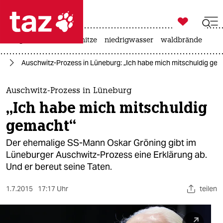

taz zahl ich
krieg in der ukraine
hitze
niedrigwasser
waldbrände

taz zahl ich
nd
Auschwitz-Prozess in Lüneburg: „Ich habe mich mitschuldig ge
taz zahl ich
themen
Auschwitz-Prozess in Lüneburg
„Ich habe mich mitschuldig
politik
gemacht“
öko
Der ehemalige SS-Mann Oskar Gröning gibt im
Lüneburger Auschwitz-Prozess eine Erklärung ab.
gesellschaft
Und er bereut seine Taten.
kultur
1.7.2015
17:17 Uhr
teilen
sport