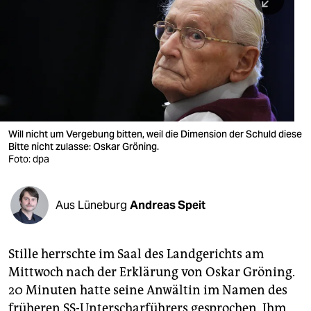
berlin
nord
wahrheit
verlag
verlag
Will nicht um Vergebung bitten, weil die Dimension der Schuld diese
Bitte nicht zulasse: Oskar Gröning.
veranstaltungen
Foto: dpa
shop
fragen & hilfe
Aus Lüneburg
Andreas Speit
unterstützen
Stille herrschte im Saal des Landgerichts am
abo
Mittwoch nach der Erklärung von Oskar Gröning.
genossenschaft
20 Minuten hatte seine Anwältin im Namen des
früheren SS-Unterscharführers gesprochen. Ihm