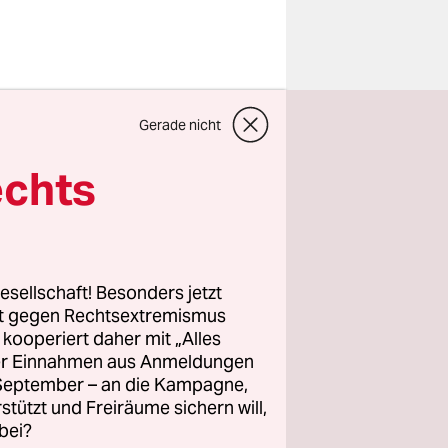
Gerade nicht
hlt die
mich
echts
as
le. Nur die
tzung des
esellschaft! Besonders jetzt
rt gegen Rechtsextremismus
ehemaligen
z kooperiert daher mit „Alles
ller Einnahmen aus Anmeldungen
Beihilfe
. September – an die Kampagne,
enannten
rstützt und Freiräume sichern will,
 sich zu
bei?