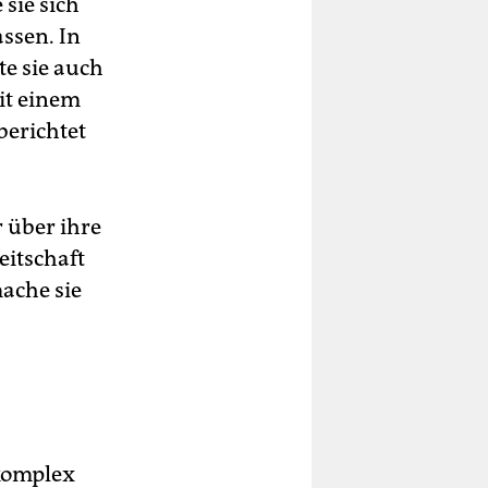
sie sich
ssen. In
te sie auch
it einem
berichtet
r über ihre
eitschaft
ache sie
tkomplex