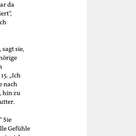
war da
ert“,
ach
 sagt sie,
ehörige
n
 15. „Ich
ie nach
, hin zu
utter.
“ Sie
lle Gefühle