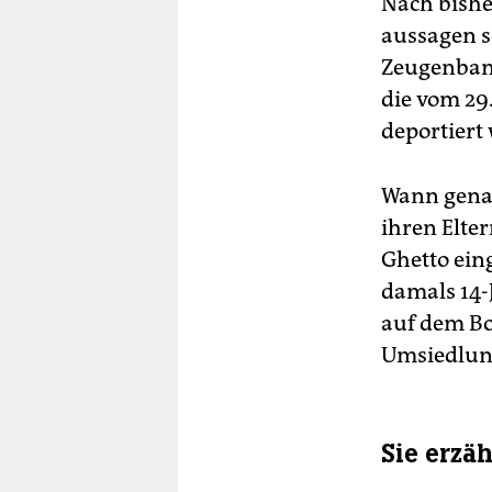
Nach bisher
aussagen s
Zeugenbank
die vom 29
deportiert
Wann genau
ihren Elter
Ghetto ein
damals 14-
auf dem Bod
Umsiedlun
Sie erzä