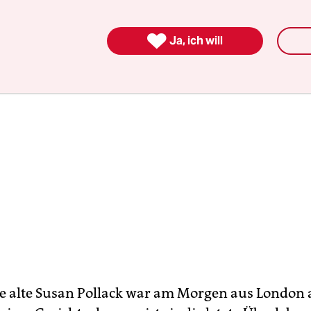
ginn
moralisch mitschuldig bekannt.

Ja, ich will
re alte Susan Pollack war am Morgen aus London 