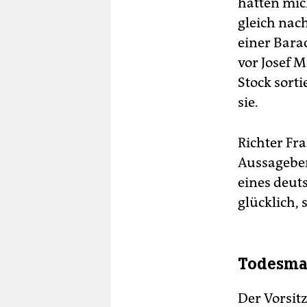
hatten mic
gleich nac
einer Bara
vor Josef 
Stock sorti
sie.
Richter Fra
Aussagebere
eines deut
glücklich, s
Todesmar
Der Vorsit