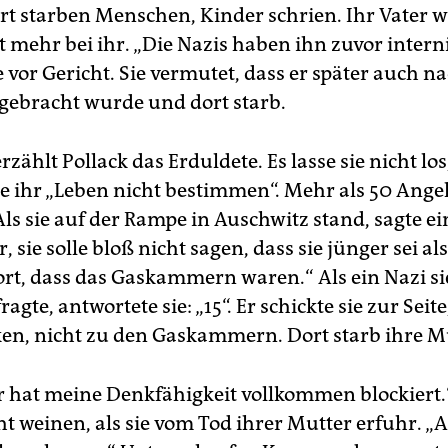
hrt starben Menschen, Kinder schrien. Ihr Vater 
 mehr bei ihr. „Die Nazis haben ihn zuvor interni
e vor Gericht. Sie vermutet, dass er später auch n
gebracht wurde und dort starb.
zählt Pollack das Erduldete. Es lasse sie nicht los,
lle ihr „Leben nicht bestimmen“. Mehr als 50 Ang
 Als sie auf der Rampe in Auschwitz stand, sagte ei
, sie solle bloß nicht sagen, dass sie jünger sei als
ort, dass das Gaskammern waren.“ Als ein Nazi s
ragte, antwortete sie: „15“. Er schickte sie zur Seite
en, nicht zu den Gaskammern. Dort starb ihre M
r hat meine Denkfähigkeit vollkommen blockiert.
t weinen, als sie vom Tod ihrer Mutter erfuhr. „A