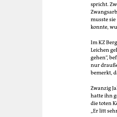
spricht. Z
Zwangsarbe
musste sie
konnte, wu
Im KZ Berg
Leichen gel
gehen“, bef
nur drauße
bemerkt, d
Zwanzig Jah
hatte ihn
die toten 
„Er litt seh