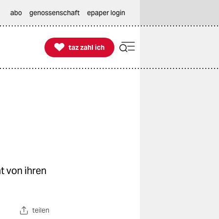
abo
genossenschaft
epaper login

taz zahl ich
taz zahl ich
t von ihren
teilen