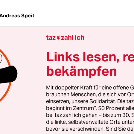
Andreas Speit
taz
zahl ich

G
taz
| „Wir wurden komplett entmenschlicht“, erzä
Überlebende mit leiser Stimme. „Der Terror hat 
Links lesen, r
en.“ Im großen Saal der Ritterakademie, in dem d
t Lüneburg verhandelt, herrscht angespannte Stil
bekämpfen
ogenen Worte von Susan Pollack und die Überse
rs ist zu hören.
Mit doppelter Kraft für eine offene G
brauchen Menschen, die sich vor O
ätze, die schwer wiegen im Verfahren gegen den 
einsetzen, unsere Solidarität. Die ta
beginnt im Zentrum“. 50 Prozent a
harführer Oskar Gröning. Dem 93-Jährigen wird 
bei taz zahl ich gehen – bis zum 30
in mindestens 300.000 Fällen während der sog
die linke, selbstverwaltete Orte unte
ion im Sommer 1944 vorgeworfen. Gröning hatte
bevor sie verschwinden. Sind Sie da