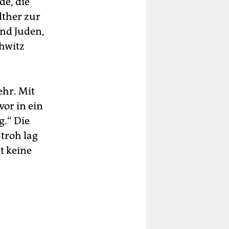
de, die
lther zur
nd Juden,
chwitz
ehr. Mit
vor in ein
g.“ Die
troh lag
t keine