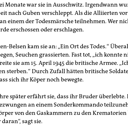
wei Monate war sie in Ausschwitz. Irgendwann wur
it nach Guben verschleppt. Als die Alliierten vo
 an einem der Todesmärsche teilnehmen. Wer nic
rde erschossen oder erschlagen.
en-Belsen kam sie an: „Ein Ort des Todes.“ Überal
egen, Seuchen grassierten. Fast tot, „ich konnte 
reite sie am 15. April 1945 die britische Armee. „Ic
n sterben.“ Durch Zufall hätten britische Soldat
ass sich ihr Köper noch bewegte.
re später erfährt sie, dass ihr Bruder überlebte. 
 gezwungen an einem Sonderkommando teilzune
Körper von den Gaskammern zu den Krematorien 
r daran“, sagt sie.