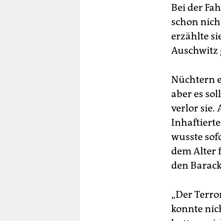
Bei der Fa
schon nicht
erzählte si
Auschwitz 
Nüchtern er
aber es so
verlor sie.
Inhaftierter
wusste sof
dem Alter f
den Barack
„Der Terro
konnte nich