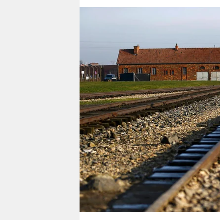
berlin
nord
wahrheit
verlag
verlag
veranstaltungen
shop
fragen & hilfe
unterstützen
abo
genossenschaft