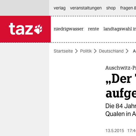
hautnavigation anspringen
hauptinhalt anspringen
footer anspringen
verlag
veranstaltungen
shop
fragen &
niedrigwasser
rente
landtagswahl i

taz zahl ich
taz zahl ich
Startseite
Politik
Deutschland
A
themen
politik
Auschwitz-P
„Der 
öko
aufg
gesellschaft
Die 84 Jahr
kultur
Qualen in A
sport
13.5.2015
17:4