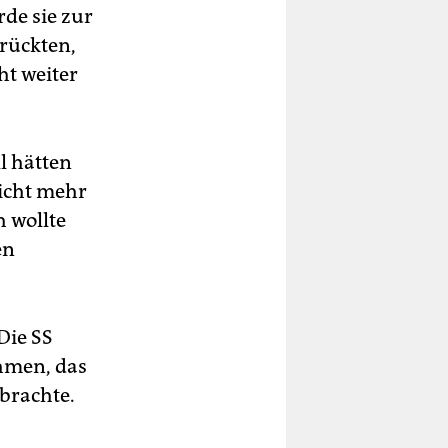
de sie zur
rrückten,
ht weiter
l hätten
nicht mehr
h wollte
en
Die SS
hmen, das
brachte.