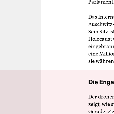
Parlament
Das Intern
Auschwitz-
Sein Sitz 
Holocaust 
eingebrann
eine Milli
sie währen
Die Enga
Der drohe
zeigt, wie
Gerade jet