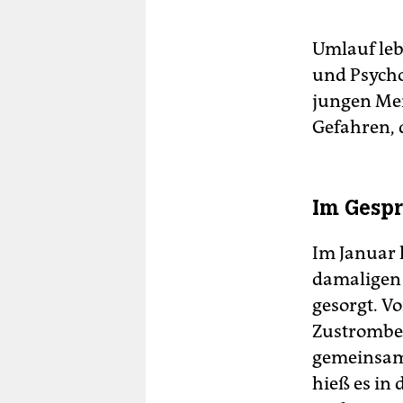
Umlauf leb
und Psycho
jungen Men
Gefahren, 
Im Gesp
Im Januar 
damaligen 
gesorgt. V
Zustrombeg
gemeinsam 
hieß es in 