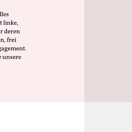
lles
 linke,
ür deren
n, frei
ngagement.
e unsere