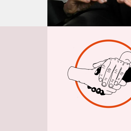
epaper login
dpa
| Die
H
Internatio
Präsidiumss
Nachfolge 
Februar im
Umlauf ist
Überleben
slowakisch
sie Ende O
Mutter und