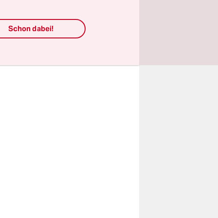
habe mit
mnach nach
Schon dabei!
en.