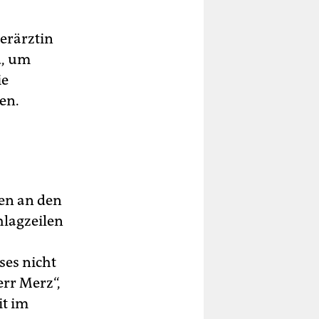
erärztin
d, um
ie
en.
den an den
hlagzeilen
ses nicht
err Merz“,
it im