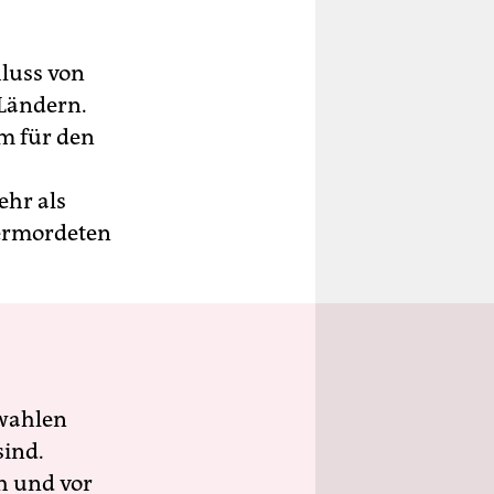
luss von
Ländern.
ym für den
ehr als
 ermordeten
wahlen
sind.
h und vor