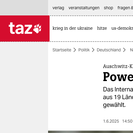
hautnavigation anspringen
hauptinhalt anspringen
footer anspringen
verlag
veranstaltungen
shop
fragen &
krieg in der ukraine
hitze
us-demokr

taz zahl ich
taz zahl ich
Startseite
Politik
Deutschland
N
themen
politik
Auschwitz-K
Powe
öko
Das Intern
gesellschaft
aus 19 Län
gewählt.
kultur
sport
1.6.2025
14:50