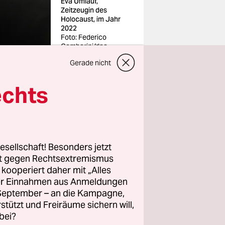
Eva Umlauf,
Zeitzeugin des
Holocaust, im Jahr
2022
Foto: Federico
Gambarini/dpa
Gerade nicht
dentin des
echts
ei einer
e tritt die
de war im
esellschaft! Besonders jetzt
rt gegen Rechtsextremismus
z kooperiert daher mit „Alles
in einem
ller Einnahmen aus Anmeldungen
. September – an die Kampagne,
boren, sei
rstützt und Freiräume sichern will,
hwangeren
bei?
Ihr Vater