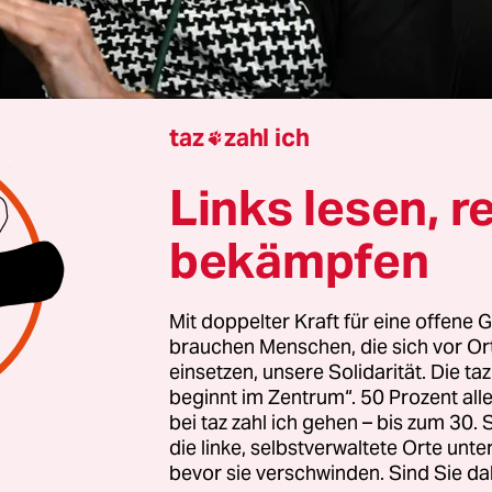
taz
zahl ich

olocaust-Überlebende
Eva Umlauf ist neue Präsi
Links lesen, r
nalen Auschwitz Komitees. Die 82-Jährige wurde b
itzung gewählt, wie die Organisation mitteilte. Si
bekämpfen
von Marian Turski, an.
Der Holocaust-Überleben
 Alter von 98 Jahren in Warschau gestorben
.
Mit doppelter Kraft für eine offene G
brauchen Menschen, die sich vor O
 nach Angaben des Komitees eine der jüngsten
einsetzen, unsere Solidarität. Die ta
den
des NS-Vernichtungslagers Auschwitz. 1942 
beginnt im Zentrum“. 50 Prozent a
bei taz zahl ich gehen – bis zum 30
en Arbeitslager in eine jüdische Familie hineinge
die linke, selbstverwaltete Orte unte
ktober 1944 zusammen mit ihrer im 4. Monat sc
bevor sie verschwinden. Sind Sie da
 ihrem Vater nach Auschwitz deportiert worden. 