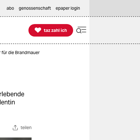
abo
genossenschaft
epaper login

taz zahl ich
taz zahl ich
 für die Brandmauer
erlebende
dentin
teilen