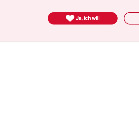
nem Todesmarsch erschossen worden, Eva Umlauf 

er das Lager überlebt. Ihre Schwester wurde de
Ja, ich will
ung Ende Januar im April 1945 in Auschwitz gebor