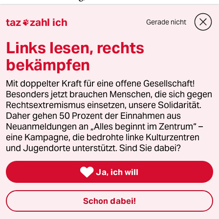
Arbeit der Gig-Worker eigentlich übernehmen
taz
zahl ich
sollten. Das ­Outsourcingunternehmen
Gerade nicht

Samasource wurde von Facebook beauftragt, die
Links lesen, rechts
Analyse sensibler Online­inhalte durchzuführen,
wozu Bilder von Gewalt gehören. Samasource
bekämpfen
heuerte Menschen in Kenia an,
die seither an
Mit doppelter Kraft für eine offene Gesellschaft!
posttraumatischen Belastungsstörungen leiden
Besonders jetzt brauchen Menschen, die sich gegen
und die Face­book-Muttergesellschaft Meta
Rechtsextremismus einsetzen, unsere Solidarität.
verklagten.
Daher gehen 50 Prozent der Einnahmen aus
Neuanmeldungen an „Alles beginnt im Zentrum“ –
eine Kampagne, die bedrohte linke Kulturzentren
Die
EU-Lieferkettenrichtlinie
verpflichtet
und Jugendorte unterstützt. Sind Sie dabei?
Unternehmen, notwendige Maßnahmen zu
ergreifen, um in ihren Wertschöpfungsketten

Ja, ich will
schwerwiegende Verletzungen der sozialen
Grundrechte zu verhindern. Auch ausgebeutete
Schon dabei!
Gig-Worker könnten dieses Rechtsmittel nutzen.
In Deutschland müssen alle Unternehmen mit