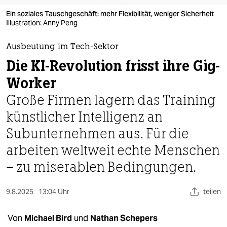
berlin
Ein soziales Tauschgeschäft: mehr Flexibilität, weniger Sicherheit
nord
Illustration: Anny Peng
wahrheit
Ausbeutung im Tech-Sektor
Die KI-Revolution frisst ihre Gig-
verlag
Worker
verlag
Große Firmen lagern das Training
veranstaltungen
künstlicher Intelligenz an
shop
Subunternehmen aus. Für die
arbeiten weltweit echte Menschen
fragen & hilfe
– zu miserablen Bedingungen.
unterstützen
abo
9.8.2025
13:04 Uhr
teilen
genossenschaft
Von
Michael Bird
und
Nathan Schepers