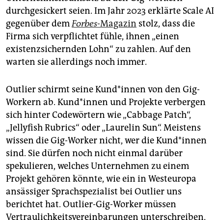
durchgesickert seien. Im Jahr 2023 erklärte Scale AI
gegenüber dem
Forbes
-Magazin
stolz, dass die
Firma sich verpflichtet fühle, ihnen „einen
existenzsichernden Lohn“ zu zahlen. Auf den
warten sie allerdings noch immer.
Outlier schirmt seine Kun­d*in­nen von den Gig-
Workern ab. Kun­d*in­nen und Projekte verbergen
sich hinter Codewörtern wie „Cabbage Patch“,
„Jellyfish Rubrics“ oder „Laurelin Sun“. Meistens
wissen die Gig-Worker nicht, wer die Kun­d*in­nen
sind. Sie dürfen noch nicht einmal darüber
spekulieren, welches Unternehmen zu einem
Projekt gehören könnte, wie ein in Westeuropa
ansässiger Sprachspezialist bei Outlier uns
berichtet hat. Outlier-Gig-Worker müssen
Vertraulichkeitsvereinbarungen unterschreiben,