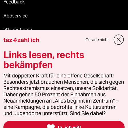
Feedback
Aboservice
ePaper Login
taz
zahl ich
Gerade nicht

Downloads für Abonnierende
Links lesen, rechts
bekämpfen
© 2026 taz Verlags und Vertriebs GmbH
Alle Rechte vorbehalten. Bei rechtlichen Fragen oder für Genehmigungen
Mit doppelter Kraft für eine offene Gesellschaft!
wenden Sie sich bitte an
lizenzen@taz.de
Besonders jetzt brauchen Menschen, die sich gegen
Rechtsextremismus einsetzen, unsere Solidarität.
Daher gehen 50 Prozent der Einnahmen aus
Feedback
Redaktionsstatut
Kommune-Richtlinien
KI-
Neuanmeldungen an „Alles beginnt im Zentrum“ –
eine Kampagne, die bedrohte linke Kulturzentren
Leitlinie
Informant
Datenschutz
Impressum
AGB
und Jugendorte unterstützt. Sind Sie dabei?
Seitenwende
Einwilligungen widerrufen (Ads)

Ja, ich will