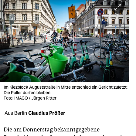
berlin
nord
wahrheit
verlag
verlag
veranstaltungen
shop
Im Kiezblock Auguststraße in Mitte entschied ein Gericht zuletzt:
fragen & hilfe
Die Poller dürfen bleiben
Foto: IMAGO / Jürgen Ritter
unterstützen
Aus Berlin
Claudius Prößer
abo
genossenschaft
Die am Donnerstag bekanntgegebene