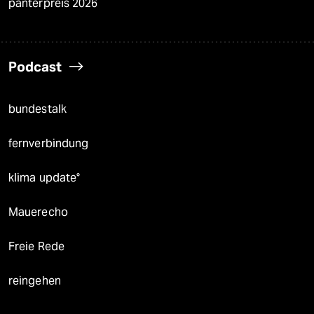
panterpreis 2026
Podcast
bundestalk
fernverbindung
klima update°
Mauerecho
Freie Rede
reingehen