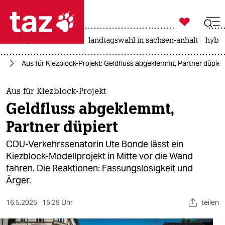

taz zahl ich
niedrigwasser
rente
landtagswahl in sachsen-anhalt
hybri

taz zahl ich
in
Aus für Kiezblock-Projekt: Geldfluss abgeklemmt, Partner düpier
taz zahl ich
themen
Aus für Kiezblock-Projekt
Geldfluss abgeklemmt,
politik
Partner düpiert
öko
CDU-Verkehrssenatorin Ute Bonde lässt ein
Kiezblock-Modellprojekt in Mitte vor die Wand
gesellschaft
fahren. Die Reaktionen: Fassungslosigkeit und
Ärger.
kultur
sport
16.5.2025
15:29 Uhr
teilen