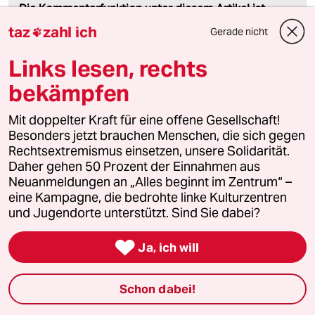
Die Kommentarfunktion unter diesem Artikel ist
geschlossen.
taz
zahl ich
Gerade nicht

Wir öffnen die Kommentarspalte bei ausgewählten
Artikeln für etwa drei Tage –
hier sind sie zu finden
.
Links lesen, rechts
bekämpfen
Mit doppelter Kraft für eine offene Gesellschaft!
21272 (Profil gelöscht)
2G
Besonders jetzt brauchen Menschen, die sich gegen
22.11.2015
,
17:54 Uhr
Rechtsextremismus einsetzen, unsere Solidarität.
Daher gehen 50 Prozent der Einnahmen aus
Es ist falsch, dass die "Temperatur in
Neuanmeldungen an „Alles beginnt im Zentrum“ –
Abhaengigkeit von der Kohlendioxidmenge"
eine Kampagne, die bedrohte linke Kulturzentren
schwankte. Es ist genau umgekehrt: Die CO2-
und Jugendorte unterstützt. Sind Sie dabei?
Menge aenderte sich in Abhaengigkeit von der
Temperatur. Ein wichtiger Unterschied und ein

Ja, ich will
weiteres Indiz, dass CO2 mit unserem Klima
gar nichts zu tun hat.
Schon dabei!