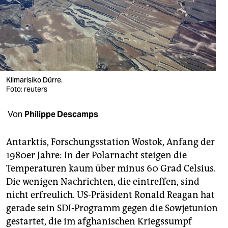
berlin
nord
wahrheit
verlag
Klimarisiko Dürre.
verlag
Foto: reuters
veranstaltungen
Von
Philippe Descamps
shop
Antarktis, Forschungsstation Wostok, Anfang der
fragen & hilfe
1980er Jahre: In der Polarnacht steigen die
Temperaturen kaum über minus 60 Grad Celsius.
unterstützen
Die wenigen Nachrichten, die eintreffen, sind
abo
nicht erfreulich. US-Präsident Ronald Reagan hat
gerade sein SDI-Programm gegen die Sowjetunion
genossenschaft
gestartet, die im afghanischen Kriegssumpf