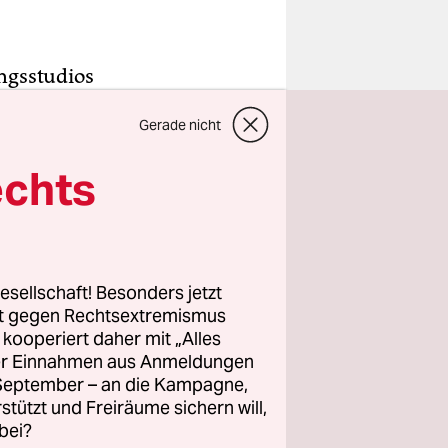
ngsstudios
menden des
Gerade nicht
s
von
echts
Alter,
tive
esellschaft! Besonders jetzt
rt gegen Rechtsextremismus
en
z kooperiert daher mit „Alles
ller Einnahmen aus Anmeldungen
ändigen
. September – an die Kampagne,
rstützt und Freiräume sichern will,
bei?