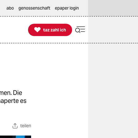
abo
genossenschaft
epaper login

taz zahl ich
taz zahl ich
men. Die
haperte es
teilen