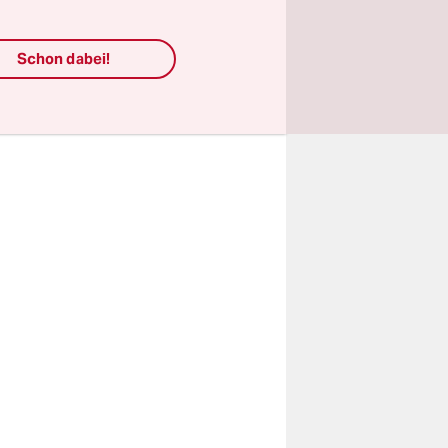
ächst den
ewählt
Schon dabei!
.