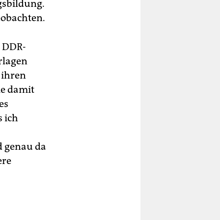
gsbildung.
eobachten.
e DDR-
rlagen
 ihren
ie damit
es
s ich
d genau da
ere