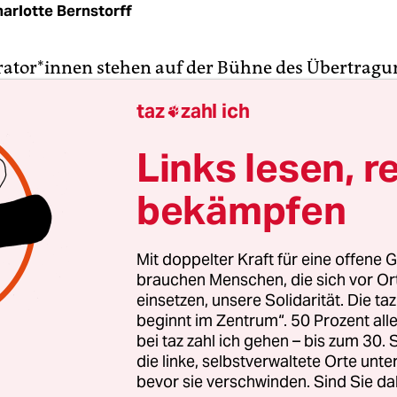
arlotte Bernstorff
ator*innen stehen auf der Bühne des Übertragu
liner Alexanderstraße. Sie begrüßen die Teilneh
taz
zahl ich

, die sich nach und nach per Zoom zuschalten, bi
h alle 169 ausgelosten Bürger*innen aus 57 Orten 
Links lesen, r
te bis Alpenrand virtuell anwesend sind.
bekämpfen
wurden die Teilnehmer*innen nach Kriterien wie 
nd Bildungsstand, um eine möglichst repräsenta
Mit doppelter Kraft für eine offene G
sammenzubringen. Im Studio war an diesem
brauchen Menschen, die sich vor O
end eine freudige Anspannung zu spüren. In d
einsetzen, unsere Solidarität. Die ta
beginnt im Zentrum“. 50 Prozent a
en Monaten wurde der Bürgerrat
in einem aufw
bei taz zahl ich gehen – bis zum 30
 von dem Verein
Mehr Demokratie
und drei
die linke, selbstverwaltete Orte unte
ngsinstituten vorbereitet. Claudine Nierth,
bevor sie verschwinden. Sind Sie da