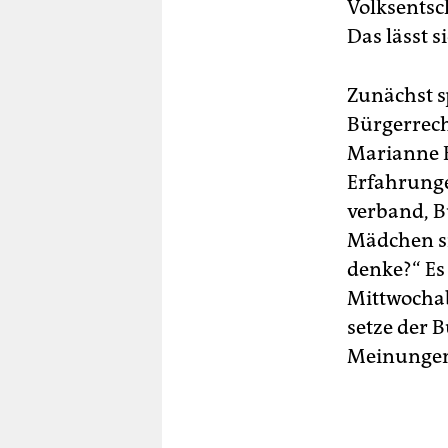
Volksentsc
Das lässt 
Zunächst s
Bürgerrech
Marianne B
Erfahrunge
verband, B
Mädchen sie
denke?“ Es 
Mittwochab
setze der 
Meinunge