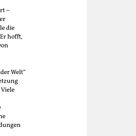
rt –
er
e die
r hofft,
von
der Welt“
setzung
 Viele
n
e
ne
idungen