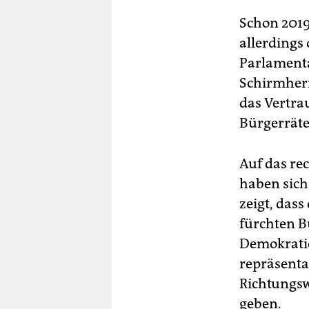
Schon 2019
allerdings
Parlamenta
Schirmherr
das Vertra
Bürgerrät
Auf das re
haben sich
zeigt, das
fürchten B
Demokratie,
repräsenta
Richtungs
geben.