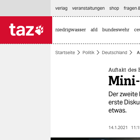
hautnavigation anspringen
hauptinhalt anspringen
footer anspringen
verlag
veranstaltungen
shop
fragen &
niedrigwasser
afd
bundeswehr
ce

taz zahl ich
taz zahl ich
Startseite
Politik
Deutschland
A
themen
politik
Auftakt des 
Mini-
öko
Der zweite
gesellschaft
erste Disk
etwas.
kultur
sport
14.1.2021
11:1