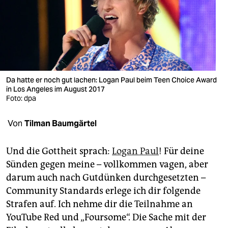
berlin
nord
wahrheit
verlag
Da hatte er noch gut lachen: Logan Paul beim Teen Choice Award
verlag
in Los Angeles im August 2017
Foto: dpa
veranstaltungen
Von
Tilman Baumgärtel
shop
fragen & hilfe
Und die Gottheit sprach:
Logan Paul
! Für deine
Sünden gegen meine – vollkommen vagen, aber
unterstützen
darum auch nach Gutdünken durchgesetzten –
abo
Community Standards erlege ich dir folgende
Strafen auf. Ich nehme dir die Teilnahme an
genossenschaft
YouTube Red und „Foursome“. Die Sache mit der