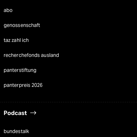
abo
genossenschaft
taz zahl ich
recherchefonds ausland
panterstiftung
panterpreis 2026
Podcast
bundestalk