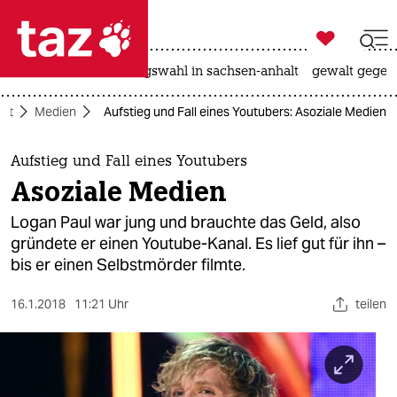

taz zahl ich
hitze
surfen
landtagswahl in sachsen-anhalt
gewalt gegen

taz zahl ich
aft
Medien
Aufstieg und Fall eines Youtubers: Asoziale Medien
taz zahl ich
themen
Aufstieg und Fall eines Youtubers
Asoziale Medien
politik
Logan Paul war jung und brauchte das Geld, also
öko
gründete er einen Youtube-Kanal. Es lief gut für ihn –
bis er einen Selbstmörder filmte.
gesellschaft
16.1.2018
11:21 Uhr
teilen
kultur
sport