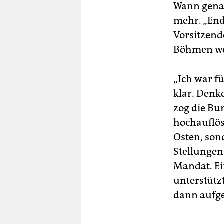
Wann genau 
mehr. „Ende
Vorsitzend
Böhmen weh
„Ich war fü
klar. Denke
zog die Bu
hochauflös
Osten, son
Stellungen
Mandat. Ei
unterstütz
dann aufge