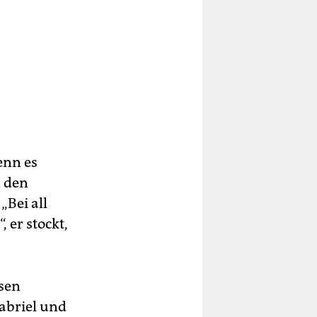
enn es
n den
„Bei all
 er stockt,
sen
abriel und