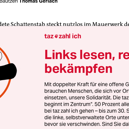
Bautzen
Thomas Gerlach
dete Schattenstab steckt nutzlos im Mauerwerk d
 Er wirft keinen Strich auf die Sonnenuhr, der 
taz
zahl ich

 verhangen, ein kalter Wind fegt über den Platz.
en hochgeschlagen, betritt Roland Fleischer das 
Links lesen, r
ngasse. Vor vielen Jahren kam er aus Freiburg hie
bekämpfen
lima hat er sich gewöhnt. „Wenn der Wind nicht w
r über Budissin“, deklamiert er und lacht. Fast s
 nur sein Zungenschlag erinnert an den Schwabe
Mit doppelter Kraft für eine offene G
brauchen Menschen, die sich vor O
so hieß die sächsische Stadt bis vor 150 Jahren offi
einsetzen, unsere Solidarität. Die ta
beginnt im Zentrum“. 50 Prozent a
m silbrigen, zurückgekämmten Haar und dem ger
bei taz zahl ich gehen – bis zum 30
n Blick scheint Roland Fleischer einem alten Age
die linke, selbstverwaltete Orte unte
bevor sie verschwinden. Sind Sie da
n. Aber er ist kein Wiedergänger von Cary Grant