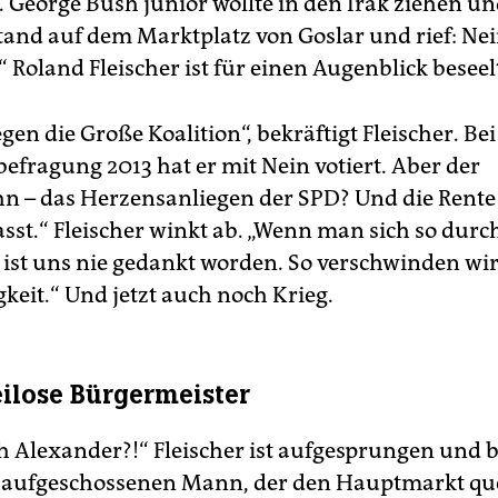
. George Bush junior wollte in den Irak ziehen u
tand auf dem Marktplatz von Goslar und rief: Nei
 Roland Fleischer ist für einen Augenblick beseel
gen die Große Koalition“, bekräftigt Fleischer. Be
befragung 2013 hat er mit Nein votiert. Aber der
n – das Herzensanliegen der SPD? Und die Rente
asst.“ Fleischer winkt ab. „Wenn man sich so durc
 ist uns nie gedankt worden. So verschwinden wir
keit.“ Und jetzt auch noch Krieg.
eilose Bürgermeister
ch Alexander?!“ Fleischer ist aufgesprungen und 
haufgeschossenen Mann, der den Hauptmarkt que