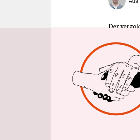
Aus 
epaper login
Der vergol
Rathauses.
Bautzen ist
Mantelkrag
in der Kor
das raue K
dann weht e
Bautzener,
Budissin – 
Mit seine
forschende
entsprunge