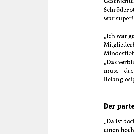
Geschichte
Schröder s
war super!“
„Ich war ge
Mitglieder
Mindestloh
„Das verbl
muss – das
Belanglosig
Der part
„Da ist do
einen hoc