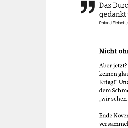
Das Durc

gedankt
Roland Fleische
Nicht oh
Aber jetzt
keinen gla
Krieg!“ Und
dem Schmerz
„wir sehen
Ende Nove
versammelt