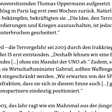
onsvorsitzenden Thomas Oppermann aufgesetzt.
hlag in Paris lag erst zwei Wochen zurück. Natür
 bekämpfen, bekräftigten sie. „Die Idee, den Ter
dierungen und Kriegen auszuschalten, ist jedoch
nterbrochen gescheitert.“
il – die Terrorgefahr sei 2003 durch den Irakkrie
der IS erst entstanden. „Deshalb lehnen wir eine 
ndes […] ohne ein Mandat der UNO ab.“ Zudem, s
 sie Wirtschaftsminister Gabriel, sollten Waffeng
 eingeschränkt werden. „Wir erwarten von der S
fraktion, dass sie sich in diesem Sinne auch […]
ionspartnern eindeutig positioniert.“
03, das Jahr ragt wie ein Mahnmal aus der jüngs