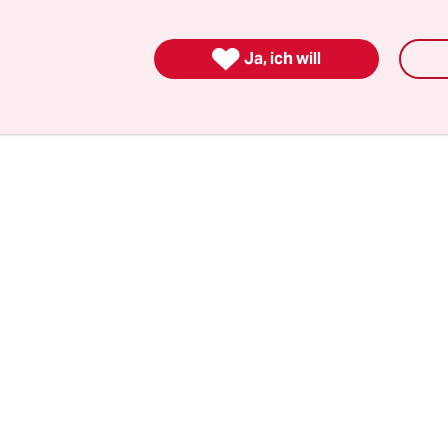
er Polizeibeamter, und die Affäre, die ihn umtrei
s seit Jahren.

Ja, ich will