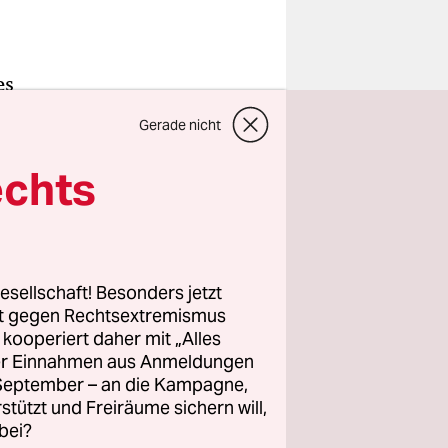
es
Himmel über
Gerade nicht
 Den
kleine Café
echts
rher, an
eiß wohin,
chon ein
n.
esellschaft! Besonders jetzt
rt gegen Rechtsextremismus
ziell.
z kooperiert daher mit „Alles
ller Einnahmen aus Anmeldungen
aden,
. September – an die Kampagne,
ntenfilm
rstützt und Freiräume sichern will,
bei?
, sondern