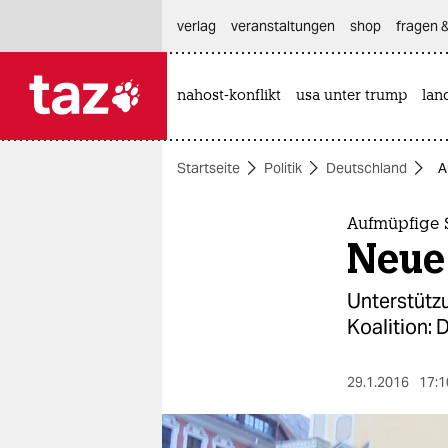
hautnavigation anspringen
hauptinhalt anspringen
footer anspringen
verlag
veranstaltungen
shop
fragen &
nahost-konflikt
usa unter trump
lan

taz zahl ich
taz zahl ich
Startseite
Politik
Deutschland
A
themen
politik
Aufmüpfige 
Neue 
öko
Unterstützu
gesellschaft
Koalition: 
kultur
29.1.2016
17:1
sport