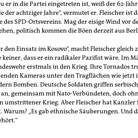
er in die Partei eingetreten ist, weiß der 62-Jähr
 der achtziger Jahre“, vermutet er. Fleischer ist d
e des SPD-Ortsvereins. Mag der eisige Wind vor d
en, politisch kommen die Böen derzeit aus Berl
r den Einsatz im Kosovo“, macht Fleischer gleich
 keiner, dass er ein radikaler Pazifist wäre. Im M
ndeswehr erstmals in den Krieg. Ihre Tornados t
enden Kameras unter den Tragflächen wie jetzt
dern Bomben. Deutsche Soldaten griffen serbisc
 an, gemeinsam mit Nato-Verbündeten, doch oh
n umstrittener Krieg. Aber Fleischer hat Kanzler
t. Warum? „Es gab ethnische Säuberungen. Und d
hört.“