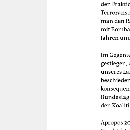
den Frakti
Terroransc
man den IS
mit Bombar
Jahren unu
Im Gegente
gestiegen, 
unseres La
beschieden
konsequent
Bundestags
den Koalit
Apropos 20