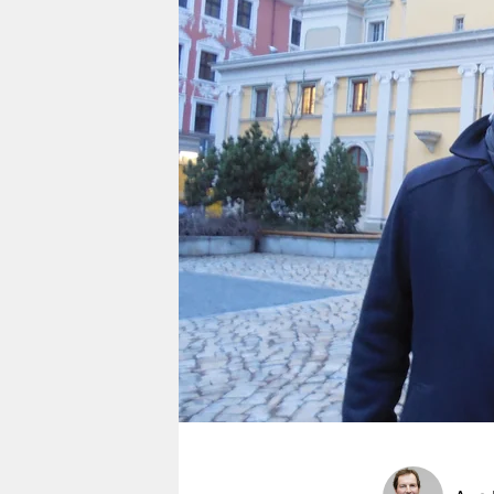
berlin
nord
wahrheit
verlag
verlag
veranstaltungen
shop
fragen & hilfe
unterstützen
abo
genossenschaft