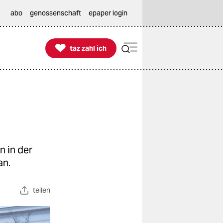
abo
genossenschaft
epaper login

taz zahl ich
taz zahl ich
n in der
an.
teilen