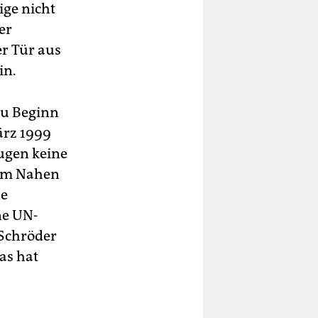
ige nicht
er
er Tür aus
in.
 zu Beginn
ärz 1999
rugen keine
 im Nahen
he
ne UN-
 Schröder
as hat