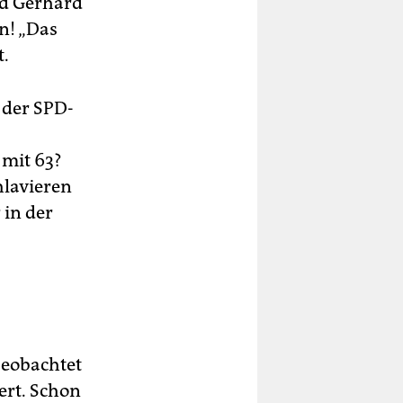
nd Gerhard
n! „Das
t.
i der SPD-
 mit 63?
hlavieren
 in der
beobachtet
rt. Schon