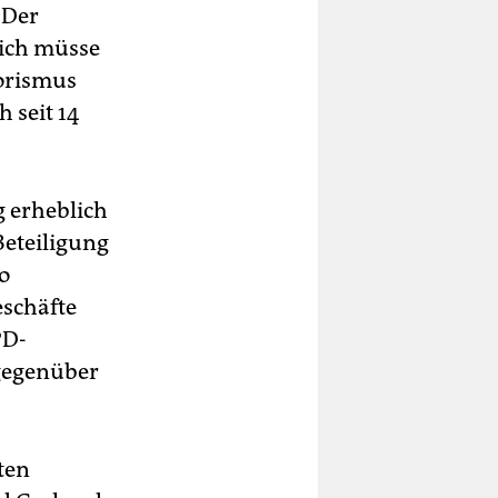
 Der
lich müsse
rorismus
 seit 14
g erheblich
Beteiligung
o
eschäfte
PD-
 gegenüber
ten