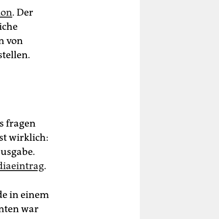
ion
. Der
iche
in von
tellen.
s fragen
t wirklich:
ausgabe.
iaeintrag
.
de in einem
enten war