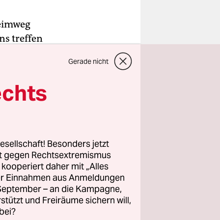
Heimweg
ns treffen
Gerade nicht
er noch an
echts
reffen wir
bücher und
n
ut und
esellschaft! Besonders jetzt
n ihm der
rt gegen Rechtsextremismus
z kooperiert daher mit „Alles
ller Einnahmen aus Anmeldungen
. September – an die Kampagne,
rstützt und Freiräume sichern will,
bei?