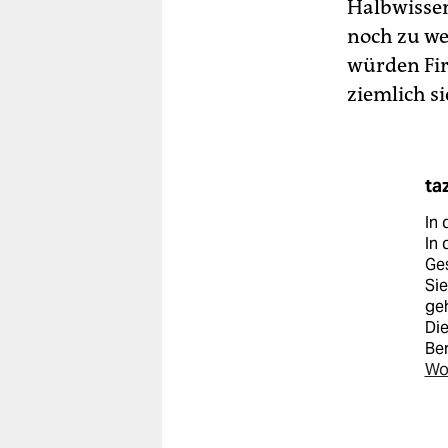
Halbwissen
noch zu we
würden Fir
ziemlich si
ta
In 
In 
Ge
Sie
geh
Die
Ber
Wo