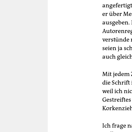
angefertig
er über Me
ausgeben. 
Autorenreg
verstünde n
seien ja s
auch gleic
Mit jedem 
die Schrif
weil ich n
Gestreiftes
Korkenzieh
Ich frage n