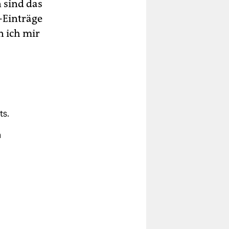
 sind das
-Einträge
 ich mir
ts.
n