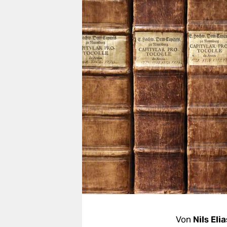
berlin
nord
wahrheit
verlag
verlag
veranstaltungen
shop
fragen & hilfe
unterstützen
abo
genossenschaft
Von
Nils Eli