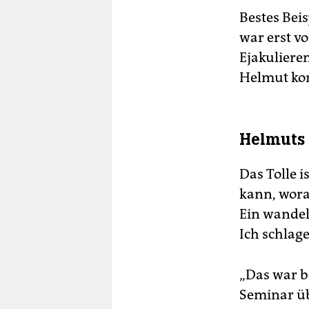
Bestes Beis
war erst v
Ejakuliere
Helmut kon
Helmuts 
Das Tolle 
kann, worau
Ein wandel
Ich schlag
„Das war b
Seminar üb