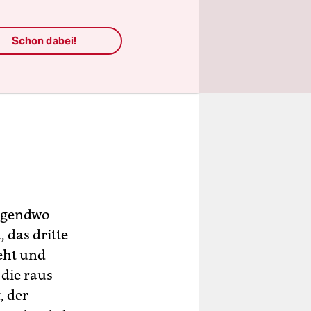
Schon dabei!
irgendwo
 das dritte
eht und
 die raus
, der