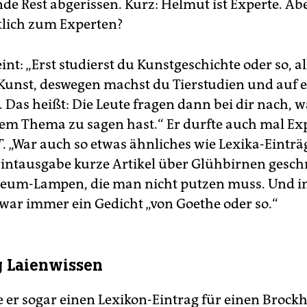
de Rest abgerissen. Kurz: Helmut ist Experte. Ab
lich zum Experten?
nt: „Erst studierst du Kunstgeschichte oder so, 
unst, deswegen machst du Tierstudien und auf e
 Das heißt: Die Leute fragen dann bei dir nach, 
m Thema zu sagen hast.“ Er durfte auch mal Exp
T
. „War auch so etwas ähnliches wie Lexika-Einträ
Printausgabe kurze Artikel über Glühbirnen gesch
leum-Lampen, die man nicht putzen muss. Und i
 war immer ein Gedicht „von Goethe oder so.“
 Laienwissen
e er sogar einen Lexikon-Eintrag für einen Brock