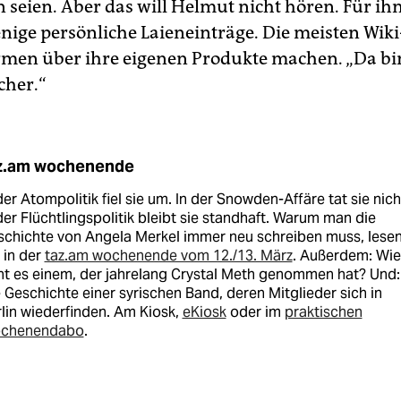
 seien. Aber das will Helmut nicht hören. Für ihn
nige persönliche Laieneinträge. Die meisten Wiki
men über ihre eigenen Produkte machen. „Da bin
cher.“
z.am wochenende
der Atompolitik fiel sie um. In der Snowden-Affäre tat sie nich
der Flüchtlingspolitik bleibt sie standhaft. Warum man die
schichte von Angela Merkel immer neu schreiben muss, lese
 in der
taz.am wochenende vom 12./13. März
. Außerdem: Wie
t es einem, der jahrelang Crystal Meth genommen hat? Und:
 Geschichte einer syrischen Band, deren Mitglieder sich in
lin wiederfinden. Am Kiosk,
eKiosk
oder im
praktischen
chenendabo
.