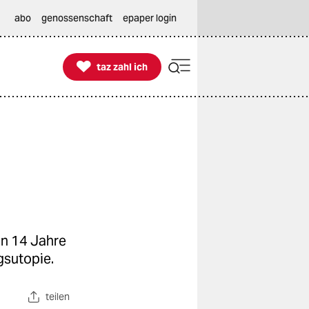
abo
genossenschaft
epaper login

taz zahl ich
taz zahl ich
en 14 Jahre
ngsutopie.
teilen