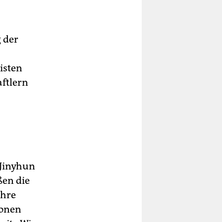
 der
isten
ftlern
 Jinyhun
ßen die
ihre
ionen