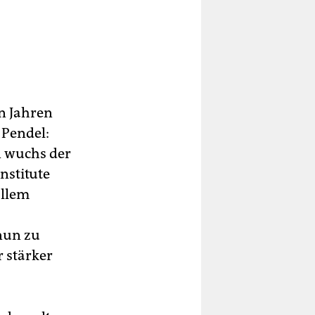
n Jahren
 Pendel:
n wuchs der
nstitute
allem
nun zu
 stärker