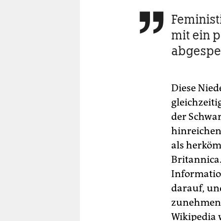
Feminist

mit ein 
abgespe
Diese Nied
gleichzeit
der Schwar
hinreichen
als herköm
Britannica.
Informatio
darauf, und
zunehmend.
Wikipedia 