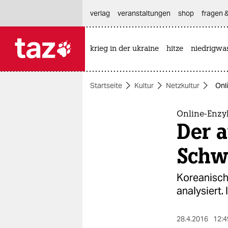
hautnavigation anspringen
hauptinhalt anspringen
footer anspringen
verlag
veranstaltungen
shop
fragen &
krieg in der ukraine
hitze
niedrigwa

taz zahl ich
taz zahl ich
Startseite
Kultur
Netzkultur
Onl
themen
politik
Online-Enzy
Der 
öko
Sch
gesellschaft
Koreanisch
kultur
analysiert. 
sport
28.4.2016
12:4