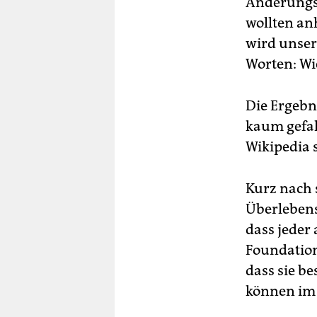
Änderungse
wollten an
wird unser 
Worten: Wie
Die Ergebn
kaum gefall
Wikipedia s
Kurz nach 
Überlebens
dass jeder
Foundation,
dass sie b
können im 