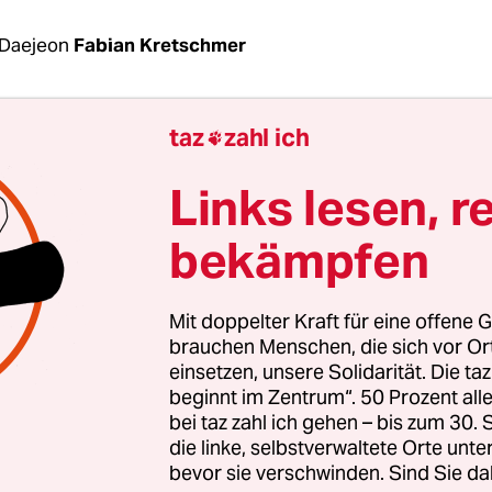
Daejeon
Fabian Kretschmer
 bislang größte Kollaboration in der Menschheitsg
taz
zahl ich

enamtliche Autoren schreiben in mehr als 100 S
Links lesen, r
-Enzyklopädie Wikipedia mit. Schwer vorzustellen
e sie auskommen sollten. Doch genau das behau
bekämpfen
n: „Wenn wir nichts gegen die wachsende Ungleic
en, könnte Wikipedia schon bald zusammenbrec
Mit doppelter Kraft für eine offene G
brauchen Menschen, die sich vor O
ater des 29-jährigen Physikers liegt rund ander
einsetzen, unsere Solidarität. Die ta
n südlich von Seoul. Das Korea Advanced Institut
beginnt im Zentrum“. 50 Prozent a
d Technology (Kaist) gleicht einem akademischen
bei taz zahl ich gehen – bis zum 30
die linke, selbstverwaltete Orte unte
urm inmitten der koreanischen Vorstadttristesse:
bevor sie verschwinden. Sind Sie da
n sind hier länger als Zigarettenpausen, die Par