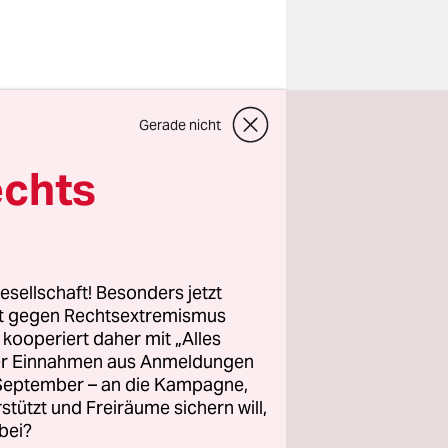
eschichte:
Gerade nicht
prachen an
echts
, dass wir
ptet
hheit
hen.“
esellschaft! Besonders jetzt
rt gegen Rechtsextremismus
thalb
z kooperiert daher mit „Alles
e for
ller Einnahmen aus Anmeldungen
. September – an die Kampagne,
rstützt und Freiräume sichern will,
 Die
bei?
kplätze so