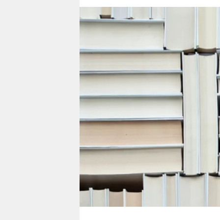
berlin
nord
wahrheit
verlag
verlag
veranstaltungen
shop
fragen & hilfe
unterstützen
abo
genossenschaft