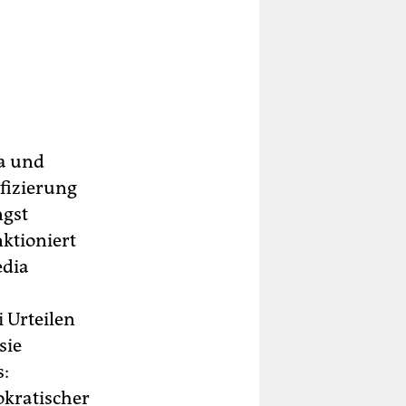
ia und
ifizierung
ngst
ktioniert
edia
 Urteilen
sie
s:
okratischer