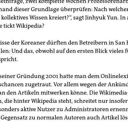
inträge, zwei komplette Wochen Prozessorenarbe
hand dieser Grundlage überprüfen: Nach welch
kollektives Wissen kreiert?“, sagt Jinhyuk Yun. I
 tickt Wikipedia?
isse der Koreaner dürften den Betreibern in San 
en: Und das, obwohl auf den ersten Blick vieles f
pricht.
seiner Gründung 2001 hatte man dem Onlinelex
chancen zugetraut. Vor allem wegen der Ankün
 an den Artikeln mitwerken könne. Die Wikimedia
 die hinter Wikipedia steht, schreitet nur insofer
esonders aktive Nutzer zu Administratoren ernenn
Gegensatz zu normalen Autoren auch Artikel lös