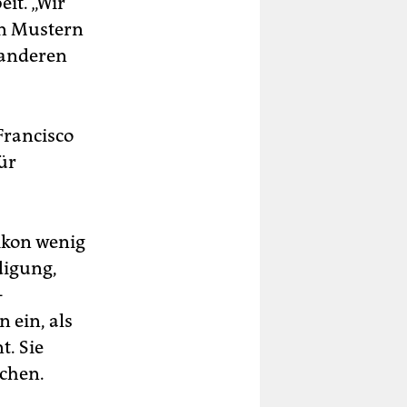
it. „Wir
en Mustern
n anderen
Francisco
ür
ikon wenig
digung,
-
n ein, als
t. Sie
chen.