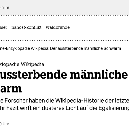
 hilfe
sser
nahost-konflikt
waldbrände
ine-Enzyklopädie Wikipedia: Der aussterbende männliche Schwarm
klopädie Wikipedia
aussterbende männliche
warm
e Forscher haben die Wikipedia-Historie der letzt
Ihr Fazit wirft ein düsteres Licht auf die Egalisieru
9 Uhr