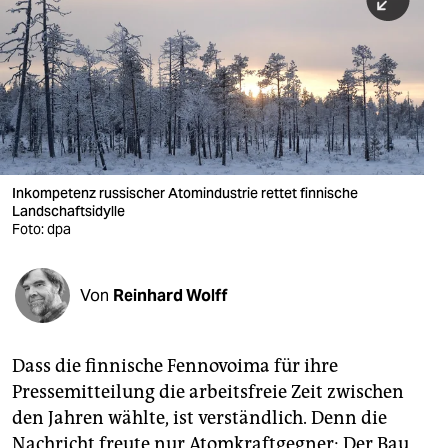
berlin
nord
wahrheit
verlag
verlag
Inkompetenz russischer Atomindustrie rettet finnische
Landschaftsidylle
veranstaltungen
Foto: dpa
shop
fragen & hilfe
Von
Reinhard Wolff
unterstützen
Dass die finnische Fennovoima für ihre
abo
Pressemitteilung die arbeitsfreie Zeit zwischen
genossenschaft
den Jahren wählte, ist verständlich. Denn die
Nachricht freute nur Atomkraftgegner: Der Bau