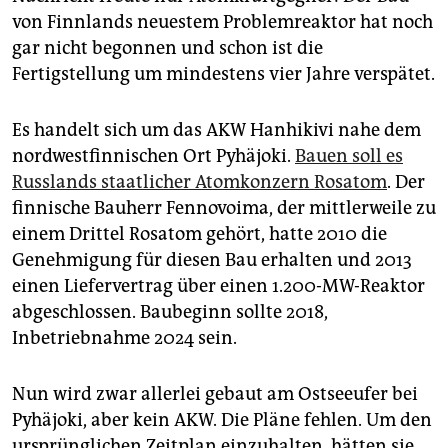
epaper login
von Finnlands neuestem Problemreaktor hat noch
gar nicht begonnen und schon ist die
Fertigstellung um mindestens vier Jahre verspätet.
Es handelt sich um das AKW Hanhikivi nahe dem
nordwestfinnischen Ort Pyhäjoki.
Bauen soll es
Russlands staatlicher Atomkonzern Rosatom
. Der
finnische Bauherr Fennovoima, der mittlerweile zu
einem Drittel Rosatom gehört, hatte 2010 die
Genehmigung für diesen Bau erhalten und 2013
einen Liefervertrag über einen 1.200-MW-Reaktor
abgeschlossen. Baubeginn sollte 2018,
Inbetriebnahme 2024 sein.
Nun wird zwar allerlei gebaut am Ostseeufer bei
Pyhäjoki, aber kein AKW. Die Pläne fehlen. Um den
ursprünglichen Zeitplan einzuhalten, hätten sie