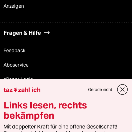
Anzeigen
Fragen & Hilfe
Feedback
Aboservice
ePaper Login
taz
zahl ich
Gerade nicht

Downloads für Abonnierende
Links lesen, rechts
bekämpfen
© 2026 taz Verlags und Vertriebs GmbH
Mit doppelter Kraft für eine offene Gesellschaft!
Alle Rechte vorbehalten. Bei rechtlichen Fragen oder für Genehmigungen
wenden Sie sich bitte an
lizenzen@taz.de