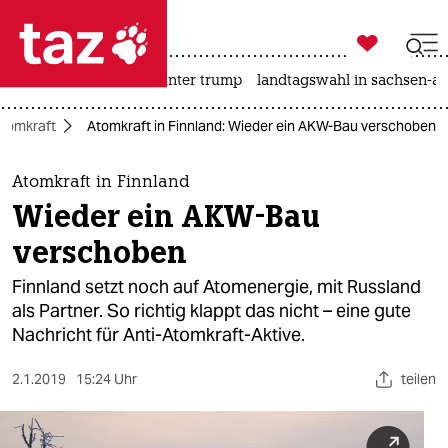

taz zahl ich
nahost-konflikt
usa unter trump
landtagswahl in sachsen-an

taz zahl ich
tomkraft
Atomkraft in Finnland: Wieder ein AKW-Bau verschoben
taz zahl ich
themen
Atomkraft in Finnland
Wieder ein AKW-Bau
politik
verschoben
öko
Finnland setzt noch auf Atomenergie, mit Russland
als Partner. So richtig klappt das nicht – eine gute
gesellschaft
Nachricht für Anti-Atomkraft-Aktive.
kultur
2.1.2019
15:24 Uhr
teilen
sport