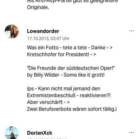
Als Anti-Asyl-Partei gibt es geeignetere
Originale.
Lowandorder
17.10.2015
,
02:47 Uhr
Was ein Fotto - tete a tete - Danke - >
Kretschhofer for President! - >
"Die Freunde der süddeutschen Oper!"
by Billy Wilder - Some like it grott!
(ps - Kann nicht mal jemand den
Extremistenbeschluß - reaktivieren?!
Aber verschärft - >
Zwei Berufsverbote wären sofort fällig.)
DorianXck