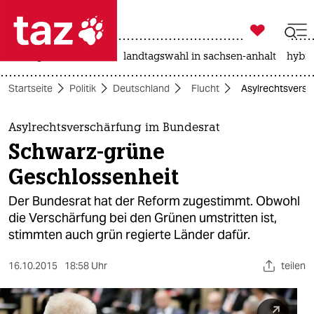

taz zahl ich
niedrigwasser
rente
landtagswahl in sachsen-anhalt
hybri

taz zahl ich
Startseite
Politik
Deutschland
Flucht
Asylrechtsversc
taz zahl ich
themen
Asylrechtsverschärfung im Bundesrat
Schwarz-grüne
politik
Geschlossenheit
öko
Der Bundesrat hat der Reform zugestimmt. Obwohl
die Verschärfung bei den Grünen umstritten ist,
gesellschaft
stimmten auch grün regierte Länder dafür.
kultur
16.10.2015
18:58 Uhr
teilen
sport