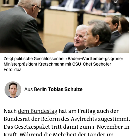
berlin
nord
wahrheit
verlag
verlag
Zeigt politische Geschlossenheit: Baden-Württembergs grüner
Ministerpräsident Kretschmann mit CSU-Chef Seehofer
veranstaltungen
Foto: dpa
shop
fragen & hilfe
Aus Berlin
Tobias Schulze
unterstützen
Nach
dem Bundestag
hat am Freitag auch der
abo
Bundesrat der Reform des Asylrechts zugestimmt.
genossenschaft
Das Gesetzespaket tritt damit zum 1. November in
Kraft. Während die Mehrheit der Länder im