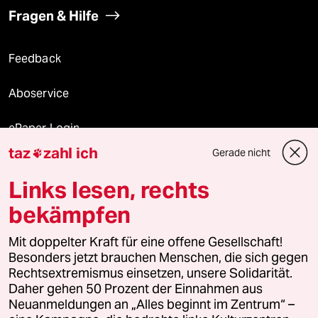
Fragen & Hilfe
Feedback
Aboservice
ePaper Login
taz
zahl ich
Gerade nicht

Downloads für Abonnierende
Links lesen, rechts
bekämpfen
© 2026 taz Verlags und Vertriebs GmbH
Mit doppelter Kraft für eine offene Gesellschaft!
Alle Rechte vorbehalten. Bei rechtlichen Fragen oder für Genehmigungen
wenden Sie sich bitte an
lizenzen@taz.de
Besonders jetzt brauchen Menschen, die sich gegen
Rechtsextremismus einsetzen, unsere Solidarität.
Daher gehen 50 Prozent der Einnahmen aus
Feedback
Redaktionsstatut
Kommune-Richtlinien
KI-
Neuanmeldungen an „Alles beginnt im Zentrum“ –