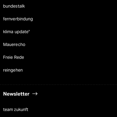
bundestalk
fernverbindung
klima update°
Mauerecho
Freie Rede
reingehen
Newsletter
team zukunft