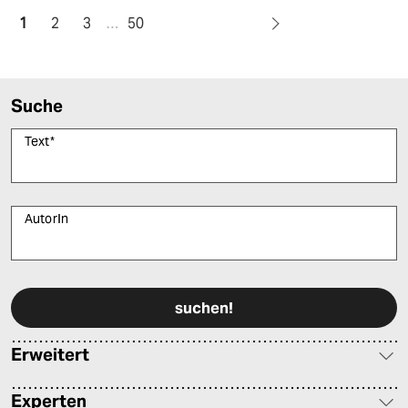
1
2
3
…
50
Suche
Text
*
AutorIn
Bitte füllen Sie alle Pflichtfelder (*) aus, um fortfahren zu können.
Erweitert
Experten