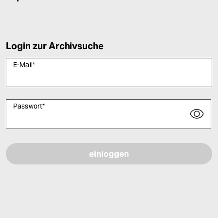
Login zur Archivsuche
E-Mail
*
Passwort
*
Bitte füllen Sie alle Pflichtfelder (*) aus, um fortfahren zu können.