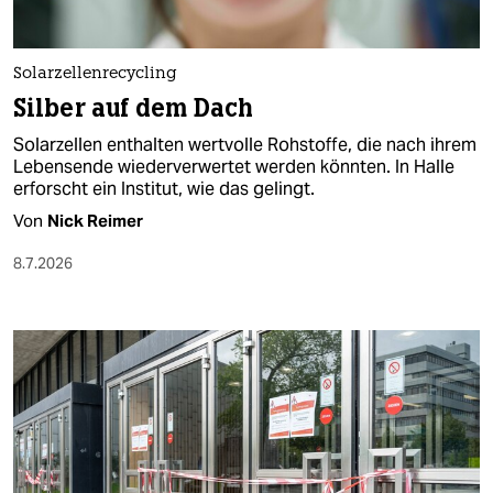
berlin
nord
Solarzellenrecycling
wahrheit
Silber auf dem Dach
Solarzellen enthalten wertvolle Rohstoffe, die nach ihrem
verlag
Lebensende wiederverwertet werden könnten. In Halle
erforscht ein Institut, wie das gelingt.
verlag
Von
Nick Reimer
veranstaltungen
8.7.2026
shop
fragen & hilfe
unterstützen
abo
genossenschaft