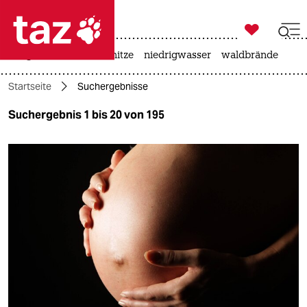

taz zahl ich
krieg in der ukraine
hitze
niedrigwasser
waldbrände

taz zahl ich
Startseite
Suchergebnisse
taz zahl ich
Suchergebnis 1 bis 20 von 195
themen
politik
öko
gesellschaft
kultur
sport