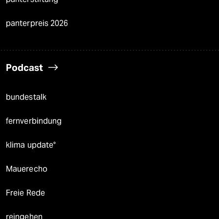
panterpreis 2026
Podcast
bundestalk
fernverbindung
klima update°
Mauerecho
Freie Rede
reingehen