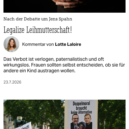
berlin
nord
Nach der Debatte um Jens Spahn
wahrheit
Legalize Leihmutterschaft!
verlag
Kommentar von
Lotte Laloire
verlag
Das Verbot ist verlogen, paternalistisch und oft
veranstaltungen
wirkungslos. Frauen sollten selbst entscheiden, ob sie für
andere ein Kind austragen wollen.
shop
23.7.2026
fragen & hilfe
unterstützen
abo
genossenschaft