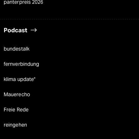
panterpreis 2026
Podcast
bundestalk
fernverbindung
klima update°
Mauerecho
Freie Rede
reingehen