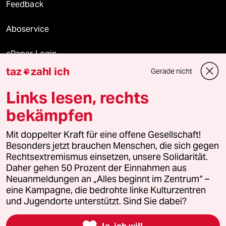
Feedback
Aboservice
ePaper Login
taz
zahl ich
Gerade nicht

Downloads für Abonnierende
Links lesen, rechts
bekämpfen
© 2026 taz Verlags und Vertriebs GmbH
Alle Rechte vorbehalten. Bei rechtlichen Fragen oder für Genehmigungen
Mit doppelter Kraft für eine offene Gesellschaft!
wenden Sie sich bitte an
lizenzen@taz.de
Besonders jetzt brauchen Menschen, die sich gegen
Rechtsextremismus einsetzen, unsere Solidarität.
Daher gehen 50 Prozent der Einnahmen aus
Feedback
Redaktionsstatut
Kommune-Richtlinien
KI-
Neuanmeldungen an „Alles beginnt im Zentrum“ –
eine Kampagne, die bedrohte linke Kulturzentren
Leitlinie
Informant
Datenschutz
Impressum
AGB
und Jugendorte unterstützt. Sind Sie dabei?
Seitenwende
Einwilligungen widerrufen (Ads)

Ja, ich will