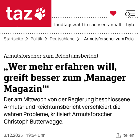

taz zahl ich
niedrigwasser
rente
landtagswahl in sachsen-anhalt
hybri

taz zahl ich
Startseite
Politik
Deutschland
Armutsforscher zum Reichtu
taz zahl ich
themen
Armutsforscher zum Reichtumsbericht
„Wer mehr erfahren will,
politik
greift besser zum ‚Manager
öko
Magazin‘“
gesellschaft
Der am Mittwoch von der Regierung beschlossene
Armuts- und Reichtumsbericht verschleiert die
kultur
wahren Probleme, kritisiert Armutsforscher
Christoph Butterwegge.
sport
3.12.2025
19:54 Uhr
teilen