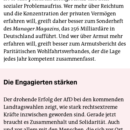
sie sei aber größer als bei den Einkommen, heißt es
sozialer Problemaufriss. Wer mehr über Reichtum
im Bericht. „Die zehn Prozent vermögendsten
und die Konzentration der privaten Vermögen
Haushalte besitzen 54 Prozent des gesamten
erfahren will, greift daher besser zum Sonderheft
Nettovermögens. 2010/11 waren es noch 59 Prozent.
Die Haushalte in der unteren Hälfte der Verteilung
des
Manager Magazins
, das 256 Milliardäre in
besaßen dagegen nur etwa 3 Prozent des
Deutschland aufführt. Und wer über Armut mehr
Gesamtvermögens.“
erfahren will, greift besser zum Armutsbericht des
Eine Befragung ergab laut Bericht, dass viele
Paritätischen Wohlfahrtsverbandes, der die Lage
Menschen subjektiv das Ausmaß von Armut und
jedes Jahr kompetent zusammenfasst.
Reichtum höher einschätzen als dies nach üblichen
statistischen Maßstäben ausgewiesen wird. Als arm
gelten laut Statistik Haushalte mit einem Einkommen
Die Engagierten stärken
von etwa 1.300 Euro monatlich, Einkommensreichtum
beginnt laut gängiger statistischen Abgrenzung bei
etwa 4.300 Euro,
wie es im Bericht heißt
.
(dpa/taz)
Der drohende Erfolg der AfD bei den kommenden
Landtagswahlen zeigt, wie stark rechtsextreme
Kräfte inzwischen geworden sind. Gerade jetzt
braucht es Zusammenhalt und Solidarität. Auch
und vor allem mit den Menschen, die sich vor Ort