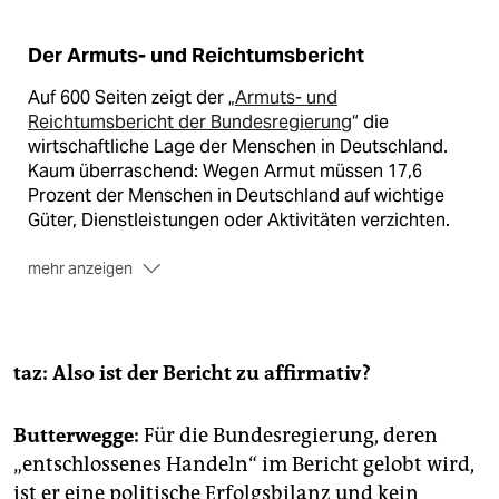
Der Armuts- und Reichtumsbericht
Auf 600 Seiten zeigt der „
Armuts- und
Reichtumsbericht der Bundesregierung
“ die
wirtschaftliche Lage der Menschen in Deutschland.
Kaum überraschend: Wegen Armut müssen 17,6
Prozent der Menschen in Deutschland auf wichtige
Güter, Dienstleistungen oder Aktivitäten verzichten.
mehr anzeigen
Die Unterschiede bei Einkommen sind zwischen 2010
und 2020 gewachsen – denn die verfügbaren
Haushaltseinkommen stiegen den Angaben zufolge
zwar in allen Einkommensschichten, aber bei
taz: Also ist der Bericht zu affirmativ?
Gutverdienern mehr als bei Menschen mit geringerem
Lohn oder Gehalt. Auch die Inflation trifft
Butterwegge:
Für die Bundesregierung, deren
Geringverdiener stärker.
„entschlossenes Handeln“ im Bericht gelobt wird,
Bei Vermögen habe sich die Ungleichheit verringert,
ist er eine politische Erfolgsbilanz und kein