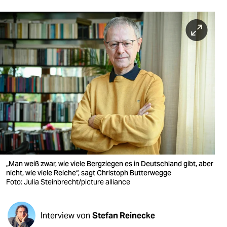
berlin
nord
wahrheit
verlag
verlag
veranstaltungen
shop
fragen & hilfe
„Man weiß zwar, wie viele Bergziegen es in Deutschland gibt, aber
unterstützen
nicht, wie viele Reiche“, sagt Christoph Butterwegge
Foto: Julia Steinbrecht/picture alliance
abo
genossenschaft
Interview von
Stefan Reinecke