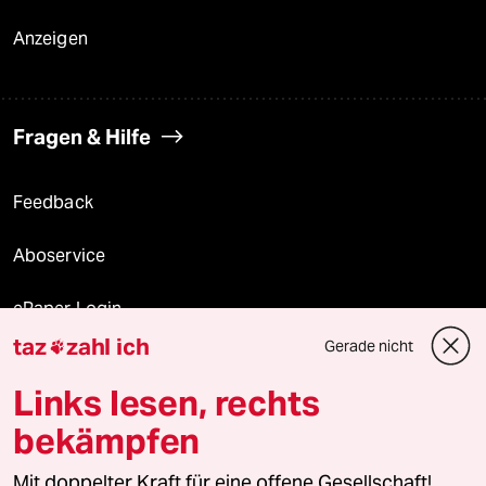
Anzeigen
Fragen & Hilfe
Feedback
Aboservice
ePaper Login
taz
zahl ich
Gerade nicht

Downloads für Abonnierende
Links lesen, rechts
bekämpfen
© 2026 taz Verlags und Vertriebs GmbH
Mit doppelter Kraft für eine offene Gesellschaft!
Alle Rechte vorbehalten. Bei rechtlichen Fragen oder für Genehmigungen