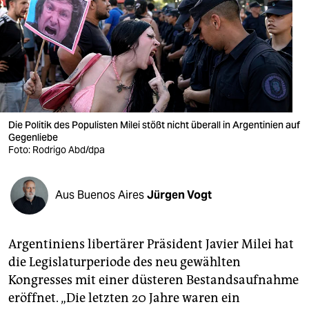
berlin
nord
wahrheit
verlag
verlag
Die Politik des Populisten Milei stößt nicht überall in Argentinien auf
Gegenliebe
veranstaltungen
Foto: Rodrigo Abd/dpa
shop
Aus Buenos Aires
Jürgen Vogt
fragen & hilfe
unterstützen
Argentiniens libertärer Präsident Javier Milei hat
abo
die Legislaturperiode des neu gewählten
Kongresses mit einer düsteren Bestandsaufnahme
genossenschaft
eröffnet. „Die letzten 20 Jahre waren ein