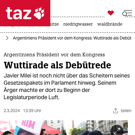

taz zahl ich
krieg in der ukraine
hitze
niedrigwasser
waldbrände

taz zahl ich
ka
Argentiniens Präsident vor dem Kongress: Wuttirade als Debütr
taz zahl ich
themen
Argentiniens Präsident vor dem Kongress
Wuttirade als Debütrede
politik
Javier Milei ist noch nicht über das Scheitern seines
öko
Gesetzespakets im Parlament hinweg. Seinem
Ärger machte er dort zu Beginn der
gesellschaft
Legislaturperiode Luft.
kultur
2.3.2024
13:39 Uhr
teilen
sport