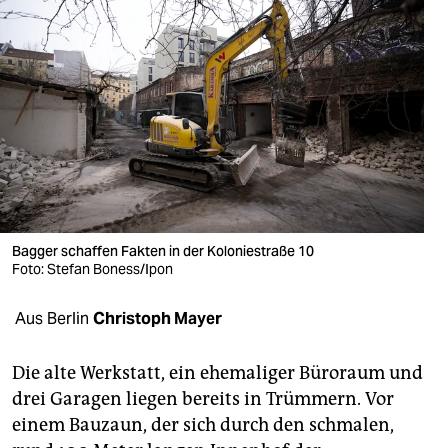
berlin
nord
wahrheit
verlag
verlag
veranstaltungen
Bagger schaffen Fakten in der Koloniestraße 10
shop
Foto: Stefan Boness/Ipon
fragen & hilfe
Aus Berlin
Christoph Mayer
unterstützen
Die alte Werkstatt, ein ehemaliger Büroraum und
abo
drei Garagen liegen bereits in Trümmern. Vor
genossenschaft
einem Bauzaun, der sich durch den schmalen,