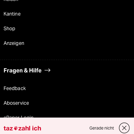
Kantine
Shop
Anzeigen
Fragen & Hilfe
Feedback
Aboservice
ePaper Login
taz
zahl ich
Gerade nicht

Downloads für Abonnierende