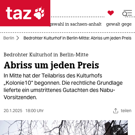

taz zahl ich
hitze
surfen
landtagswahl in sachsen-anhalt
gewalt gegen

taz zahl ich
n Berlin
Bedrohter Kulturhof in Berlin-Mitte: Abriss um jeden Preis
taz zahl ich
themen
Bedrohter Kulturhof in Berlin-Mitte
Abriss um jeden Preis
politik
In Mitte hat der Teilabriss des Kulturhofs
öko
„Kolonie10“ begonnen. Die rechtliche Grundlage
lieferte ein umstrittenes Gutachten des Nabu-
gesellschaft
Vorsitzenden.
kultur
20.1.2025
18:00 Uhr
teilen
sport