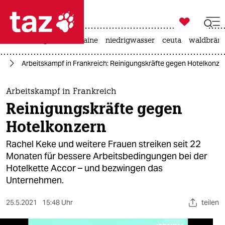

taz zahl ich
hitze
krieg in der ukraine
niedrigwasser
ceuta
waldbrän

taz zahl ich
us
Arbeitskampf in Frankreich: Reinigungskräfte gegen Hotelkonze
taz zahl ich
themen
Arbeitskampf in Frankreich
Reinigungskräfte gegen
politik
Hotelkonzern
öko
Rachel Keke und weitere Frauen streiken seit 22
Monaten für bessere Arbeitsbedingungen bei der
gesellschaft
Hotelkette Accor – und bezwingen das
Unternehmen.
kultur
sport
25.5.2021
15:48 Uhr
teilen