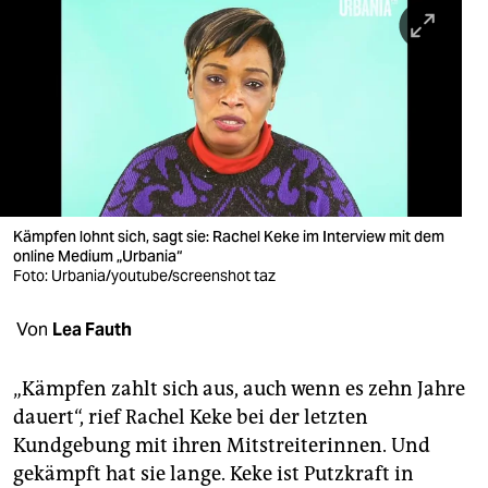
berlin
nord
wahrheit
verlag
verlag
veranstaltungen
Kämpfen lohnt sich, sagt sie: Rachel Keke im Interview mit dem
online Medium „Urbania“
shop
Foto: Urbania/youtube/screenshot taz
fragen & hilfe
Von
Lea Fauth
unterstützen
„Kämpfen zahlt sich aus, auch wenn es zehn Jahre
abo
dauert“, rief Rachel Keke bei der letzten
Kundgebung mit ihren Mitstreiterinnen. Und
genossenschaft
gekämpft hat sie lange. Keke ist Putzkraft in