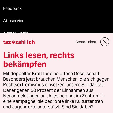
Feedback
Aboservice
ePaper Login
taz
zahl ich
Gerade nicht

Downloads für Abonnierende
Links lesen, rechts
bekämpfen
© 2026 taz Verlags und Vertriebs GmbH
Mit doppelter Kraft für eine offene Gesellschaft!
Alle Rechte vorbehalten. Bei rechtlichen Fragen oder für Genehmigungen
wenden Sie sich bitte an
lizenzen@taz.de
Besonders jetzt brauchen Menschen, die sich gegen
Rechtsextremismus einsetzen, unsere Solidarität.
Daher gehen 50 Prozent der Einnahmen aus
Feedback
Redaktionsstatut
Kommune-Richtlinien
KI-
Neuanmeldungen an „Alles beginnt im Zentrum“ –
eine Kampagne, die bedrohte linke Kulturzentren
Leitlinie
Informant
Datenschutz
Impressum
AGB
und Jugendorte unterstützt. Sind Sie dabei?