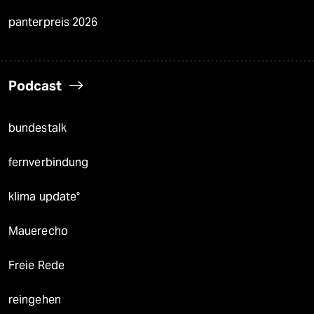
panterpreis 2026
Podcast
bundestalk
fernverbindung
klima update°
Mauerecho
Freie Rede
reingehen