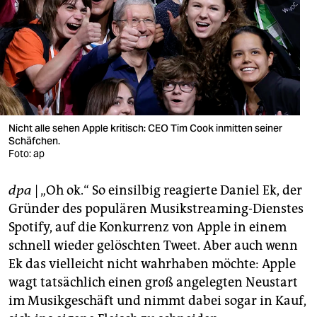
berlin
nord
wahrheit
verlag
verlag
Nicht alle sehen Apple kritisch: CEO Tim Cook inmitten seiner
Schäfchen.
veranstaltungen
Foto: ap
shop
dpa
| „Oh ok.“ So einsilbig reagierte Daniel Ek, der
fragen & hilfe
Gründer des populären Musikstreaming-Dienstes
Spotify, auf die Konkurrenz von Apple in einem
unterstützen
schnell wieder gelöschten Tweet. Aber auch wenn
Ek das vielleicht nicht wahrhaben möchte: Apple
abo
wagt tatsächlich einen groß angelegten Neustart
genossenschaft
im Musikgeschäft und nimmt dabei sogar in Kauf,