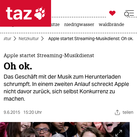

taz zahl ich
krieg in der ukraine
hitze
niedrigwasser
waldbrände

taz zahl ich
Kultur
Netzkultur
Apple startet Streaming-Musikdienst: Oh ok.
taz zahl ich
themen
Apple startet Streaming-Musikdienst
Oh ok.
politik
Das Geschäft mit der Musik zum Herunterladen
öko
schrumpft. In einem zweiten Anlauf schreckt Apple
nicht davor zurück, sich selbst Konkurrenz zu
gesellschaft
machen.
kultur
9.6.2015
15:20 Uhr
teilen
sport