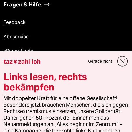
Fragen & Hilfe
Feedback
Aboservice
ePaper Login
taz
zahl ich
Gerade nicht

Downloads für Abonnierende
Links lesen, rechts
bekämpfen
© 2026 taz Verlags und Vertriebs GmbH
Mit doppelter Kraft für eine offene Gesellschaft!
Alle Rechte vorbehalten. Bei rechtlichen Fragen oder für Genehmigungen
wenden Sie sich bitte an
lizenzen@taz.de
Besonders jetzt brauchen Menschen, die sich gegen
Rechtsextremismus einsetzen, unsere Solidarität.
Daher gehen 50 Prozent der Einnahmen aus
Feedback
Redaktionsstatut
Kommune-Richtlinien
KI-
Neuanmeldungen an „Alles beginnt im Zentrum“ –
eine Kampagne, die bedrohte linke Kulturzentren