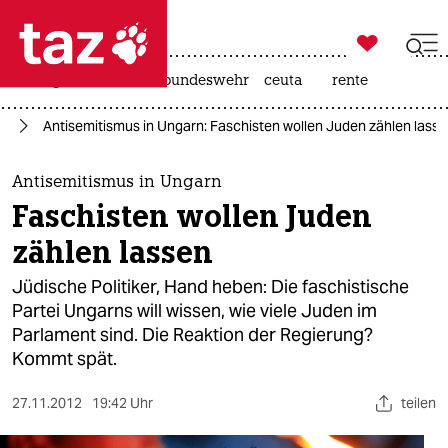

taz zahl ich
niedrigwasser
afd
bundeswehr
ceuta
rente

taz zahl ich
us
Antisemitismus in Ungarn: Faschisten wollen Juden zählen lass
taz zahl ich
themen
Antisemitismus in Ungarn
Faschisten wollen Juden
politik
zählen lassen
öko
Jüdische Politiker, Hand heben: Die faschistische
Partei Ungarns will wissen, wie viele Juden im
gesellschaft
Parlament sind. Die Reaktion der Regierung?
Kommt spät.
kultur
sport
27.11.2012
19:42 Uhr
teilen