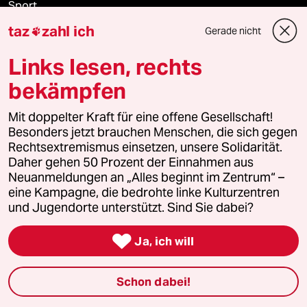
Sport
taz
zahl ich
Gerade nicht

Berlin
Links lesen, rechts
Nord
bekämpfen
Wahrheit
Mit doppelter Kraft für eine offene Gesellschaft!
Besonders jetzt brauchen Menschen, die sich gegen
Rechtsextremismus einsetzen, unsere Solidarität.
Daher gehen 50 Prozent der Einnahmen aus
Themen
Neuanmeldungen an „Alles beginnt im Zentrum“ –
eine Kampagne, die bedrohte linke Kulturzentren
und Jugendorte unterstützt. Sind Sie dabei?
Niedrigwasser

Ja, ich will
AfD
Bundeswehr
Schon dabei!