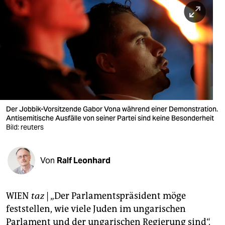
berlin
nord
wahrheit
verlag
verlag
veranstaltungen
Der Jobbik-Vorsitzende Gabor Vona während einer Demonstration.
Antisemitische Ausfälle von seiner Partei sind keine Besonderheit
shop
Bild: reuters
fragen & hilfe
Von
Ralf Leonhard
unterstützen
abo
WIEN
taz
| „Der Parlamentspräsident möge
genossenschaft
feststellen, wie viele Juden im ungarischen
Parlament und der ungarischen Regierung sind“.