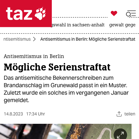

taz zahl ich
hitze
surfen
landtagswahl in sachsen-anhalt
gewalt gegen

taz zahl ich
Antisemitismus
Antisemitismus in Berlin: Mögliche Serienstraftat
taz zahl ich
themen
Antisemitismus in Berlin
Mögliche Serienstraftat
politik
Das antisemitische Bekennerschreiben zum
öko
Brandanschlag im Grunewald passt in ein Muster.
Zuletzt wurde ein solches im vergangenen Januar
gesellschaft
gemeldet.
kultur
14.8.2023
17:34 Uhr
teilen
sport