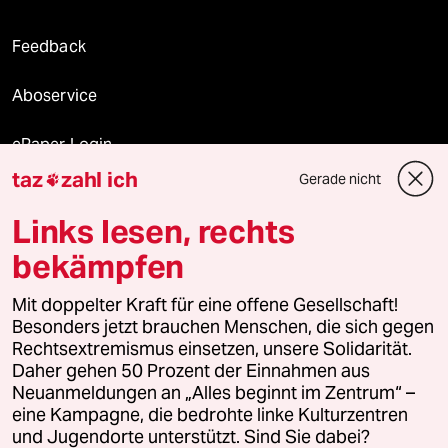
Feedback
Aboservice
ePaper Login
taz
zahl ich
Gerade nicht

Downloads für Abonnierende
Links lesen, rechts
bekämpfen
© 2026 taz Verlags und Vertriebs GmbH
Mit doppelter Kraft für eine offene Gesellschaft!
Alle Rechte vorbehalten. Bei rechtlichen Fragen oder für Genehmigungen
wenden Sie sich bitte an
lizenzen@taz.de
Besonders jetzt brauchen Menschen, die sich gegen
Rechtsextremismus einsetzen, unsere Solidarität.
Daher gehen 50 Prozent der Einnahmen aus
Feedback
Redaktionsstatut
Kommune-Richtlinien
KI-
Neuanmeldungen an „Alles beginnt im Zentrum“ –
eine Kampagne, die bedrohte linke Kulturzentren
Leitlinie
Informant
Datenschutz
Impressum
AGB
und Jugendorte unterstützt. Sind Sie dabei?