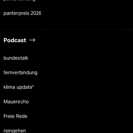
panterpreis 2026
Podcast
bundestalk
fernverbindung
klima update°
Mauerecho
Freie Rede
reingehen