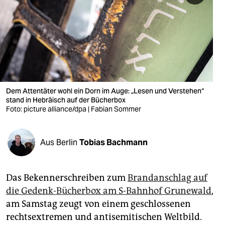
berlin
nord
wahrheit
verlag
verlag
Dem Attentäter wohl ein Dorn im Auge: „Lesen und Verstehen“
stand in Hebräisch auf der Bücherbox
veranstaltungen
Foto: picture alliance/dpa | Fabian Sommer
shop
Aus Berlin
Tobias Bachmann
fragen & hilfe
unterstützen
Das Bekennerschreiben zum
Brandanschlag auf
abo
die Gedenk-Bücherbox am S-Bahnhof Grunewald
,
am Samstag zeugt von einem geschlossenen
genossenschaft
rechtsextremen und antisemitischen Weltbild.