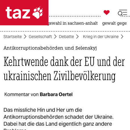

taz zahl ich
hitze
surfen
landtagswahl in sachsen-anhalt
gewalt gegen

taz zahl ich
Startseite
Gesellschaft
Debatte
Krieg in der Ukraine
A
taz zahl ich
Antikorruptionsbehörden und Selenskyj
themen
Kehrtwende dank der EU und der
politik
ukrainischen Zivilbevölkerung
öko
gesellschaft
Kommentar von
Barbara Oertel
kultur
Das missliche Hin und Her um die
Antikorruptionsbehörden schadet der Ukraine.
sport
Dabei hat die das Land eigentlich ganz andere