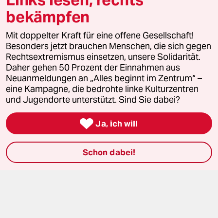
bekämpfen
Fragen & Hilfe
Mit doppelter Kraft für eine offene Gesellschaft!
Besonders jetzt brauchen Menschen, die sich gegen
Feedback
Rechtsextremismus einsetzen, unsere Solidarität.
Daher gehen 50 Prozent der Einnahmen aus
Aboservice
Neuanmeldungen an „Alles beginnt im Zentrum“ –
eine Kampagne, die bedrohte linke Kulturzentren
ePaper Login
und Jugendorte unterstützt. Sind Sie dabei?
Downloads für Abonnierende

Ja, ich will
Schon dabei!
© 2026 taz Verlags und Vertriebs GmbH
Alle Rechte vorbehalten. Bei rechtlichen Fragen oder für Genehmigungen
wenden Sie sich bitte an
lizenzen@taz.de
Feedback
Redaktionsstatut
Kommune-Richtlinien
KI-