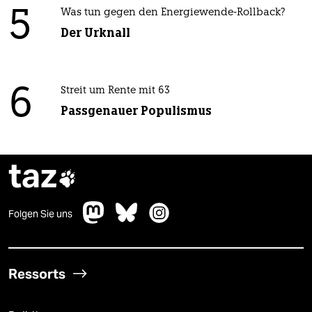
5
Was tun gegen den Energiewende-Rollback?
Der Urknall
6
Streit um Rente mit 63
Passgenauer Populismus
taz

Folgen Sie uns
Ressorts