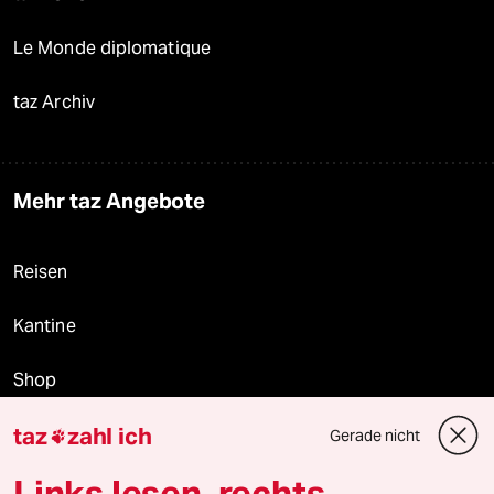
Le Monde diplomatique
taz Archiv
Mehr taz Angebote
Reisen
Kantine
Shop
taz
zahl ich
Anzeigen
Gerade nicht

Links lesen, rechts