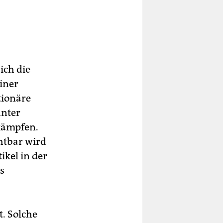
ich die
iner
tionäre
unter
kämpfen.
htbar wird
ikel in der
s
. Solche