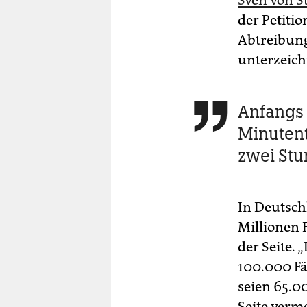
Sven von S
der Petiti
Abtreibung
unterzeich
Anfangs 

Minutenta
zwei Stu
In Deutsch
Millionen 
der Seite.
100.000 Fä
seien 65.0
Seite verm