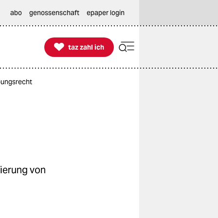
abo
genossenschaft
epaper login

taz zahl ich
taz zahl ich
bungsrecht
sierung von