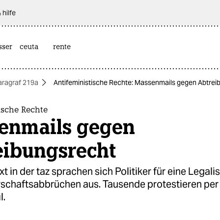
 hilfe
sser
ceuta
rente
aragraf 219a
Antifeministische Rechte: Massenmails gegen Abtrei
ische Rechte
enmails gegen
eibungsrecht
xt in der taz sprachen sich Politiker für eine Legali
chaftsabbrüchen aus. Tausende protestieren per
l.