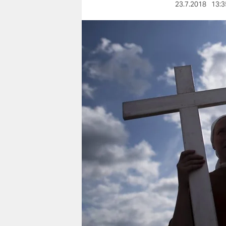
berlin
23.7.2018
13:3
nord
wahrheit
verlag
verlag
veranstaltungen
shop
fragen & hilfe
unterstützen
abo
genossenschaft