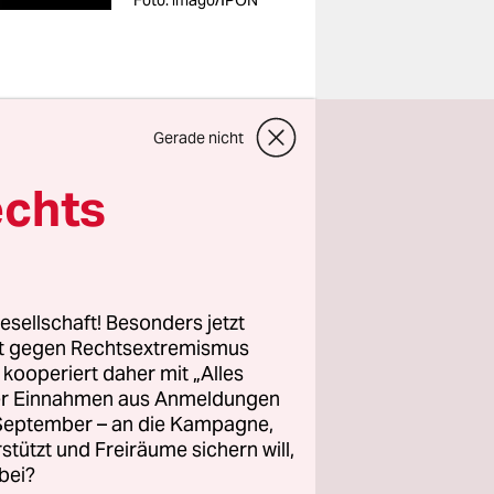
Foto: imago/IPON
Gerade nicht
e: „Gegen
echts
galisieren,
schuldigen,
gswürdiges
esellschaft! Besonders jetzt
rt gegen Rechtsextremismus
rin der
z kooperiert daher mit „Alles
ller Einnahmen aus Anmeldungen
ische
. September – an die Kampagne,
ext Mitte
rstützt und Freiräume sichern will,
 dem
bei?