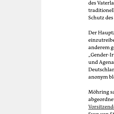
des Vaterla
traditione
Schutz des
Der Hauptz
einzutreib
anderem ge
„Gender-Ir
und Agena.
Deutschlan
anonym ble
Möhring sa
abgeordnete
Vorsitzend