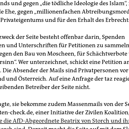
nds und gegen „die tödliche Ideologie des Islam“, 
lle Ehe, gegen „millionenfachen Abtreibungsmord“
 Privateigentums und für den Erhalt des Erbrecht
weck der Seite besteht offenbar darin, Spenden
en und Unterschriften für Petitionen zu sammeln
gen den Bau von Moscheen, für Schächtverbote
rsinn“. Wer unterzeichnet, schickt eine Petition 
 Die Absender der Mails sind Privatpersonen vor
d und Österreich. Auf eine Anfrage der taz reagi
ibenden Betreiber der Seite nicht.
gte, sie bekomme zudem Massenmails von der Se
n-check.de, einer Initiative der Zivilen Koalition
e die AfD-Abgeordnete Beatrix von Storch und i