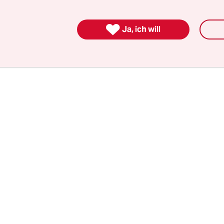
zbuch zu streichen. „Ganz offensichtlich war der 
mails, dass wir die Beratungspflicht bei

chaftsabbrüchen abschaffen wollen“, sagte Möh
Ja, ich will