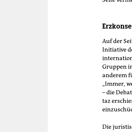
Erzkons
Auf der Sei
Initiative
internatio
Gruppen in
anderem fü
„Immer, w
– die Deba
taz erschi
einzuschüc
Die jurist