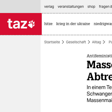
hautnavigation anspringen
hauptinhalt anspringen
footer anspringen
verlag
veranstaltungen
shop
fragen &
hitze
krieg in der ukraine
niedrigwa

taz zahl ich
taz zahl ich
Startseite
Gesellschaft
Alltag
P
themen
politik
Antifeminist
Mass
öko
Abtr
gesellschaft
In einem Te
kultur
Schwangers
Massenmai
sport