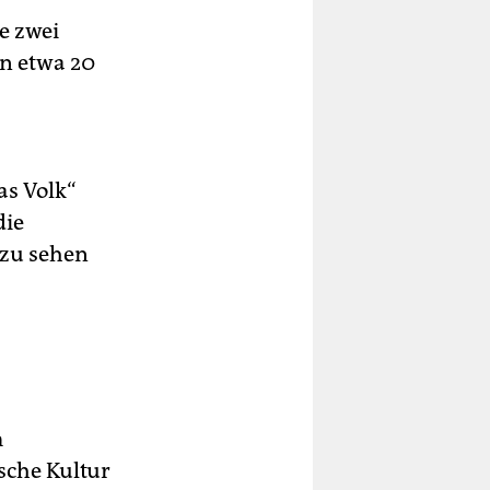
e zwei
en etwa 20
as Volk“
die
 zu sehen
m
sche Kultur