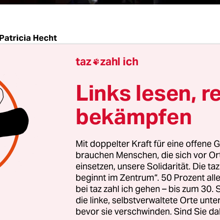
Patricia Hecht
taz
zahl ich

er jeweils mehr als 8.000 Mails ist immer derselb
Links lesen, r
ebungen, das Verbrechen der Abtreibung (…) zu le
en wir hiermit auf das Schärfste! Der Mord an un
bekämpfen
Kindern im Mutterleib (…) ist ein verabscheuun
, das (…) angemessen bestraft werden muss.“
Mit doppelter Kraft für eine offene G
brauchen Menschen, die sich vor O
haben Cornelia Möhring, frauenpolitsche Spreche
einsetzen, unsere Solidarität. Die ta
beginnt im Zentrum“. 50 Prozent a
ion im Bundestag, und Gesine Agena, frauenpolit
bei taz zahl ich gehen – bis zum 30
n der Grünen, bekommen,
seit sie sich in einem T
die linke, selbstverwaltete Orte unte
r taz dafür starkmachten,
den Paragrafen 218 aus
bevor sie verschwinden. Sind Sie da