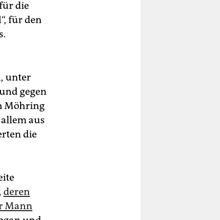
für die
, für den
s.
, unter
 und gegen
an Möhring
 allem aus
erten die
ite
,
deren
hr Mann