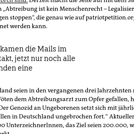
torch sind.
Derzeit macht die Seite auf mit dem S
on „Abtreibung ist kein Menschenrecht – Legalisi
en stoppen“, die genau wie auf patriotpetition.or
net werden kann.
kamen die Mails im
kt, jetzt nur noch alle
nden eine
land seien in den vergangenen drei Jahrzehnten 
Föten dem Abtreibungsarzt zum Opfer gefallen, h
 „Der Genozid an Ungeborenen setzt sich mit jährl
llen in Deutschland ungebrochen fort.“ Aktuelle
00 UnterzeichnerInnen, das Ziel seien 200.000, w
erkt.