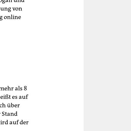
logan und
erung von
g online
mehr als 8
eißt es auf
ich über
r Stand
ird auf der