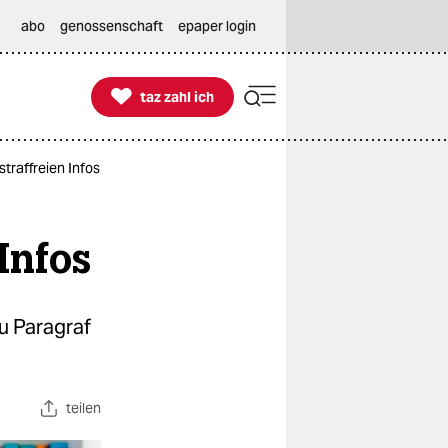
abo
genossenschaft
epaper login

taz zahl ich
taz zahl ich
traffreien Infos
Infos
u Paragraf
teilen