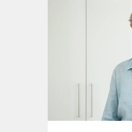
berlin
nord
wahrheit
verlag
verlag
veranstaltungen
shop
fragen & hilfe
unterstützen
abo
genossenschaft