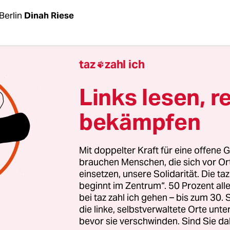
Berlin
Dinah Riese
ieses Gefühl der Schlinge um den Hals weghaben“,
taz
zahl ich

Schlinge, das ist Paragraf 219a, im Strafgesetzbuc
 bei den „Straftaten gegen das Leben“. Das ist der
Links lesen, r
rmin, den die Ärztin und ihre Kollegin Natascha 
bekämpfen
h am Kasseler Amtsgericht haben. Das ist das Ge
e radikaler Abtreibungsgegner zu sein.
Mit doppelter Kraft für eine offene G
schaftsabbruch, operativ oder medikamentös m
brauchen Menschen, die sich vor O
einsetzen, unsere Solidarität. Die ta
steht auf der Webseite der beiden Ärztinnen. Die
beginnt im Zentrum“. 50 Prozent a
ltschaft sieht darin eine nach Paragraf 219 a ver
bei taz zahl ich gehen – bis zum 30
ür den Abbruch der Schwangerschaft“ und hat 
die linke, selbstverwaltete Orte unte
bevor sie verschwinden. Sind Sie da
geklagt. Einschüchtern lassen will Szász sich abe