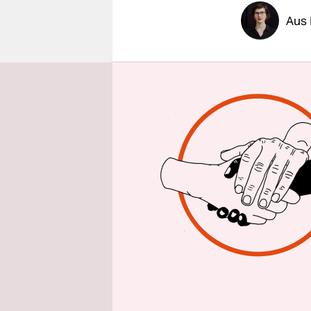
epaper login
Aus 
Ich will d
Szász. Die 
angesiedelt
Gerichtste
am Mittwoc
Zielscheib
„Schwanger
Mifegyne“ 
Staatsanwa
„Werbung f
Nicklaus an