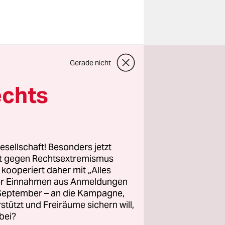
 sagt Nora
Gerade nicht
h
echts
Nicklaus
fühl,
esellschaft! Besonders jetzt
it
rt gegen Rechtsextremismus
z kooperiert daher mit „Alles
ller Einnahmen aus Anmeldungen
botene
. September – an die Kampagne,
Szász und
rstützt und Freiräume sichern will,
bei?
r nicht: