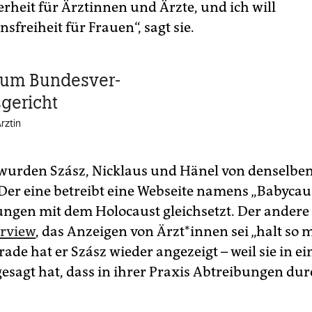
erheit für Ärztinnen und Ärzte, und ich will
sfreiheit für Frauen“, sagt sie.
 zum Bundesver­
gericht
Ärztin
wurden Szász, Nicklaus und Hänel von denselbe
er eine betreibt eine Webseite namens „Babycaus
ungen mit dem Holocaust gleichsetzt. Der andere
erview
, das Anzeigen von Ärzt*innen sei „halt so 
ade hat er Szász wieder angezeigt – weil sie in e
gesagt hat, dass in ihrer Praxis Abtreibungen du