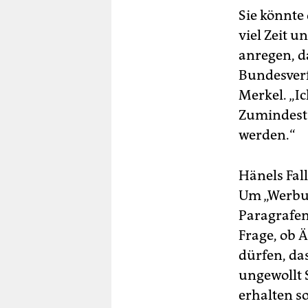
Sie könnte
viel Zeit 
anregen, d
Bundesverf
Merkel. „I
Zumindest
werden.“
Hänels Fall
Um „Werbun
Paragrafen
Frage, ob 
dürfen, da
ungewollt 
erhalten so