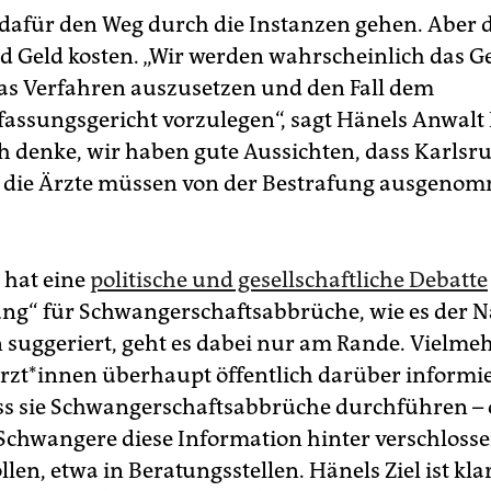
 dafür den Weg durch die Instanzen gehen. Aber
und Geld kosten. „Wir werden wahrscheinlich das G
as Verfahren auszusetzen und den Fall dem
assungsgericht vorzulegen“, sagt Hänels Anwalt
ch denke, wir haben gute Aussichten, dass Karlsru
 die Ärzte müssen von der Bestrafung ausgeno
 hat eine
politische und gesellschaftliche Debatte
g“ für Schwangerschaftsabbrüche, wie es der 
 suggeriert, geht es dabei nur am Rande. Vielmehr
Ärzt*innen überhaupt öffentlich darüber informi
ss sie Schwangerschaftsabbrüche durchführen – 
Schwangere diese Information hinter verschloss
llen, etwa in Beratungsstellen. Hänels Ziel ist klar