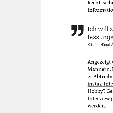
Rechtssich
Information
Ich will

fassungs
Kristina Hänel, 
Angezeigt 
Männern: D
er Abtreib
im taz-Int
Hobby“. Ger
Interview 
werden.