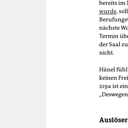
bereits im
wurde
, so
Berufungs
nächste Wo
Termin übe
der Saal z
nicht.
Hänel fühl
keinen Fre
219 a ist e
„Deswegen 
Auslöser