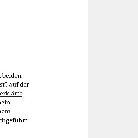
n beiden
t“, auf der
erklärte
mein
inem
rchgeführt