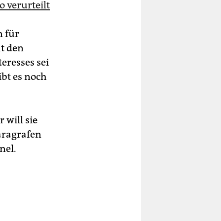
o verurteilt
 für
t den
eresses sei
ibt es noch
 will sie
aragrafen
nel.