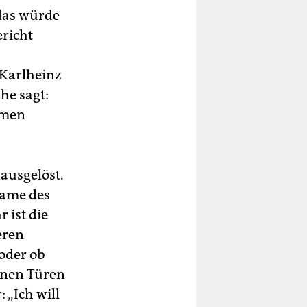
 das würde
ericht
 Karlheinz
he sagt:
mmen
ausgelöst.
Name des
 ist die
eren
oder ob
enen Türen
: „Ich will