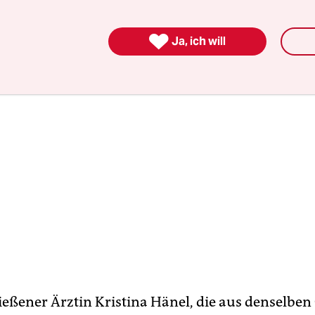
en für einen Freispruch.“

Ja, ich will
ießener Ärztin Kristina Hänel, die aus denselbe