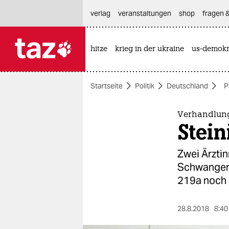
hautnavigation anspringen
hauptinhalt anspringen
footer anspringen
verlag
veranstaltungen
shop
fragen &
hitze
krieg in der ukraine
us-demokr

taz zahl ich
taz zahl ich
Startseite
Politik
Deutschland
P
themen
politik
Verhandlung
Stein
öko
Zwei Ärzti
gesellschaft
Schwangers
219a noch 
kultur
sport
28.8.2018
8:40