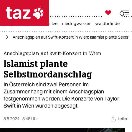

taz zahl ich
krieg in der ukraine
hitze
niedrigwasser
waldbrände

taz zahl ich
pa
Anschlagsplan auf Swift-Konzert in Wien: Islamist plante Selbs
taz zahl ich
themen
Anschlagsplan auf Swift-Konzert in Wien
Islamist plante
politik
Selbstmordanschlag
öko
In Österreich sind zwei Personen im
Zusammenhang mit einem Anschlagsplan
gesellschaft
festgenommen worden. Die Konzerte von Taylor
Swift in Wien wurden abgesagt.
kultur
sport
8.8.2024
8:48 Uhr
teilen