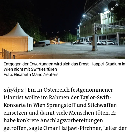
berlin
nord
wahrheit
verlag
verlag
veranstaltungen
Entgegen der Erwartungen wird sich das Ernst-Happel-Stadium in
Wien nicht mit Swifties füllen
Foto: Elisabeth Mandl/reuters
shop
fragen & hilfe
afp/dpa
| Ein in Österreich festgenommener
Islamist wollte im Rahmen der Taylor-Swift-
unterstützen
Konzerte in Wien Sprengstoff und Stichwaffen
abo
einsetzen und damit viele Menschen töten. Er
habe konkrete Anschlagsvorbereitungen
genossenschaft
getroffen, sagte Omar Haijawi-Pirchner, Leiter der