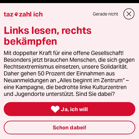
klima update°
taz
zahl ich
Gerade nicht

Links lesen, rechts
Mauerecho
bekämpfen
Freie Rede
Mit doppelter Kraft für eine offene Gesellschaft!
reingehen
Besonders jetzt brauchen Menschen, die sich gegen
Rechtsextremismus einsetzen, unsere Solidarität.
Daher gehen 50 Prozent der Einnahmen aus
Neuanmeldungen an „Alles beginnt im Zentrum“ –
Newsletter
eine Kampagne, die bedrohte linke Kulturzentren
und Jugendorte unterstützt. Sind Sie dabei?
team zukunft

Ja, ich will
taz frisch
Schon dabei!
taz zahl ich