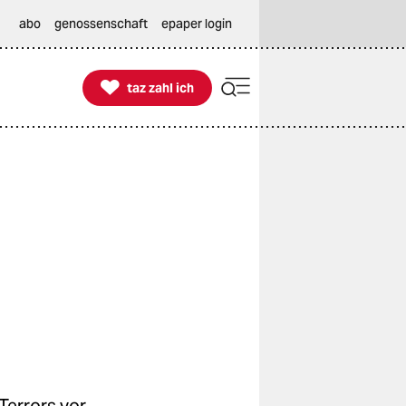
abo
genossenschaft
epaper login

taz zahl ich
taz zahl ich