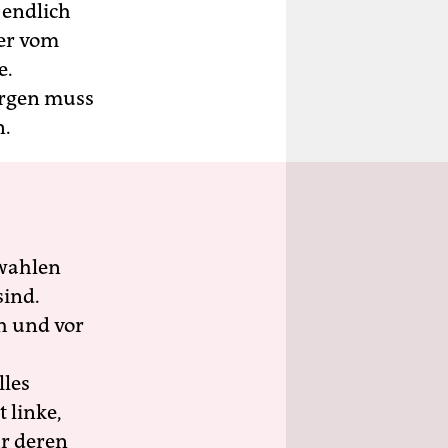
 endlich
 er vom
e.
orgen muss
n.
wahlen
sind.
h und vor
lles
 linke,
ür deren