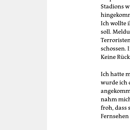
Stadions w
hingekomme
Ich wollte
soll. Meld
Terroriste
schossen. 
Keine Rüc
Ich hatte 
wurde ich 
angekommen
nahm mich 
froh, dass
Fernsehen 