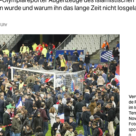
z-Olympiareporter Augenzeuge des islamistischen 
 wurde und warum ihn das lange Zeit nicht losgel
 Uhr
Ver
de 
im 
Ter
Nov
Fot
spo
o