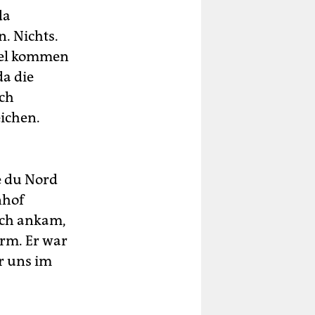
da
. Nichts.
otel kommen
da die
ich
ichen.
e du Nord
nhof
ich ankam,
rm. Er war
r uns im