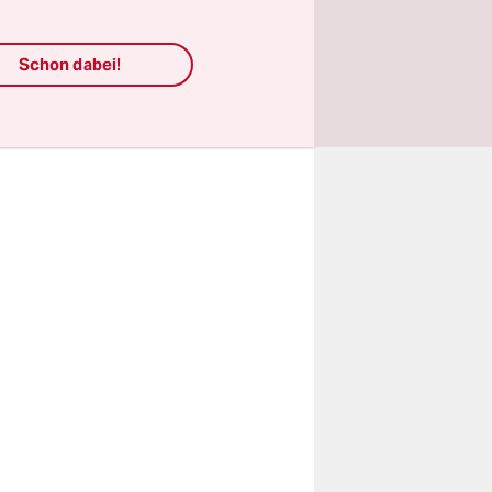
ben in mein
er Lage,
Schon dabei!