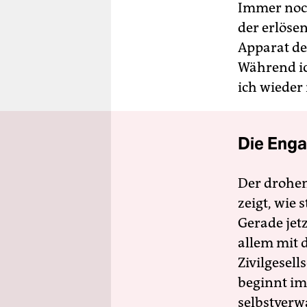
Immer noch
der erlöse
Apparat de
Während ic
ich wieder 
Die Enga
Der drohe
zeigt, wie
Gerade jet
allem mit d
Zivilgesell
beginnt im
selbstverw