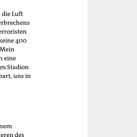
 die Luft
Verbrechens
rroristen
 keine 400
 Mein
h eine
dem Stadion
bart, uns in
einem
neren des