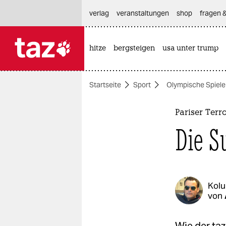
hautnavigation anspringen
hauptinhalt anspringen
footer anspringen
verlag
veranstaltungen
shop
fragen &
hitze
bergsteigen
usa unter trump

taz zahl ich
taz zahl ich
Startseite
Sport
Olympische Spiele
themen
politik
Pariser Terr
Die S
öko
gesellschaft
kultur
Kol
von
sport