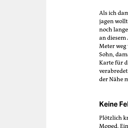
Als ich dam
jagen woll
noch lange
an diesem 
Meter weg 
Sohn, damal
Karte für d
verabredet.
der Nähe m
Keine F
Plötzlich 
Moped. Ein