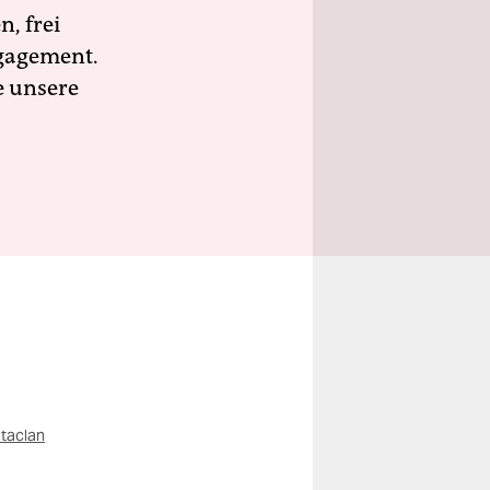
n, frei
ngagement.
e unsere
taclan