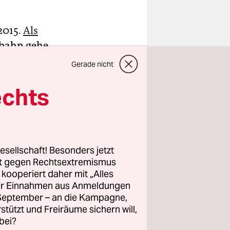
2015.
Als
bahn gehe,
kurz bevor
Gerade nicht
rt hatte ich
echts
ogenannten
Kinder
esellschaft! Besonders jetzt
rt gegen Rechtsextremismus
en, als
z kooperiert daher mit „Alles
könnte.
ller Einnahmen aus Anmeldungen
Stellung
. September – an die Kampagne,
rstützt und Freiräume sichern will,
ie
bei?
krieg. Es