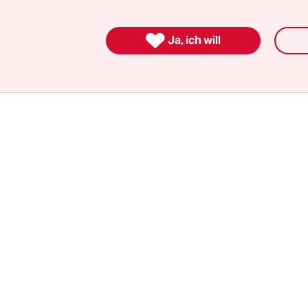
er Bilder von jenem Tag, die sich eingebrannt ha
. Wegen dieser Eindrücke war ich lange nicht in d

Ja, ich will
lstadion zu betreten.