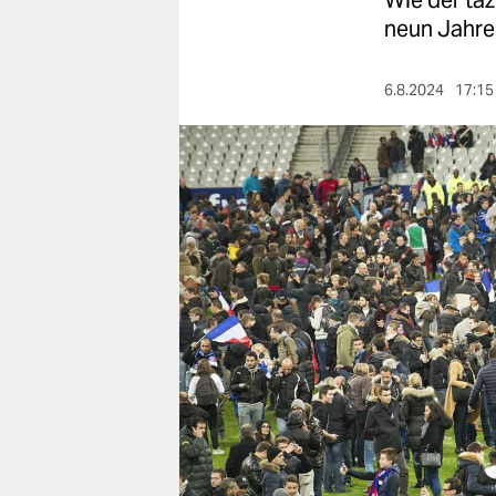
Wie der ta
berlin
neun Jahren
nord
6.8.2024
17:15
wahrheit
verlag
verlag
veranstaltungen
shop
fragen & hilfe
unterstützen
abo
genossenschaft