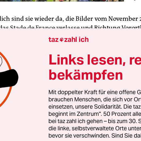
zlich sind sie wieder da, die Bilder vom November 
 das Stade de France verlasse
und Richtung Vorort
ibt mein Blick haften an einer kleinen Brüstung, 
taz
zahl ich

ahnhof geht. Eine dreckige Ecke. Ich kenne sie. Do
Links lesen, r
Tag, an dem Paris von den Massenmördern des s
 Staats terrorisiert worden ist, Schutz gesucht. 
bekämpfen
ort nach dem Länderspiel der französischen
annschaft gegen Deutschland am Boden.
Mit doppelter Kraft für eine offene G
brauchen Menschen, die sich vor O
er stand mit ausgebreiteten Armen vor den Zwerg
einsetzen, unsere Solidarität. Die ta
serne Flügel, mit denen er die Kinder beschützen 
beginnt im Zentrum“. 50 Prozent a
 Gruppe hatte sich eine Gruppe von Polizisten in 
bei taz zahl ich gehen – bis zum 30
die linke, selbstverwaltete Orte unte
 Gewehre im Anschlag, merkwürdig alte Waffen, d
bevor sie verschwinden. Sind Sie da
ie Requisiten für einen Film über den Ersten Welt