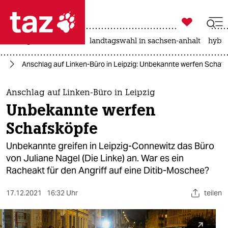

taz zahl ich
niedrigwasser
rente
landtagswahl in sachsen-anhalt
hybri

taz zahl ich
nd
Anschlag auf Linken-Büro in Leipzig: Unbekannte werfen Schaf
taz zahl ich
themen
Anschlag auf Linken-Büro in Leipzig
Unbekannte werfen
politik
Schafsköpfe
öko
Unbekannte greifen in Leipzig-Connewitz das Büro
von Juliane Nagel (Die Linke) an. War es ein
gesellschaft
Racheakt für den Angriff auf eine Ditib-Moschee?
kultur
17.12.2021
16:32 Uhr
teilen
sport