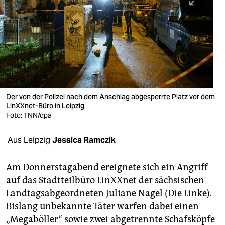
berlin
nord
wahrheit
verlag
verlag
Der von der Polizei nach dem Anschlag abgesperrte Platz vor dem
LinXXnet-Büro in Leipzig
veranstaltungen
Foto: TNN/dpa
shop
Aus Leipzig
Jessica Ramczik
fragen & hilfe
unterstützen
Am Donnerstagabend ereignete sich ein Angriff
auf das Stadtteilbüro LinXXnet der sächsischen
abo
Landtagsabgeordneten Juliane Nagel (Die Linke).
Bislang unbekannte Täter warfen dabei einen
genossenschaft
„Megaböller“ sowie zwei abgetrennte Schafsköpfe