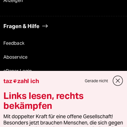
Anzeigen
Fragen & Hilfe
Feedback
Aboservice
ePaper Login
taz
zahl ich
Gerade nicht

Downloads für Abonnierende
Links lesen, rechts
bekämpfen
© 2026 taz Verlags und Vertriebs GmbH
Mit doppelter Kraft für eine offene Gesellschaft!
Alle Rechte vorbehalten. Bei rechtlichen Fragen oder für Genehmigungen
wenden Sie sich bitte an
lizenzen@taz.de
Besonders jetzt brauchen Menschen, die sich gegen