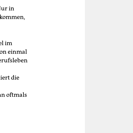
Nur in
orkommen,
el im
hon einmal
Berufsleben
iert die
nn oftmals