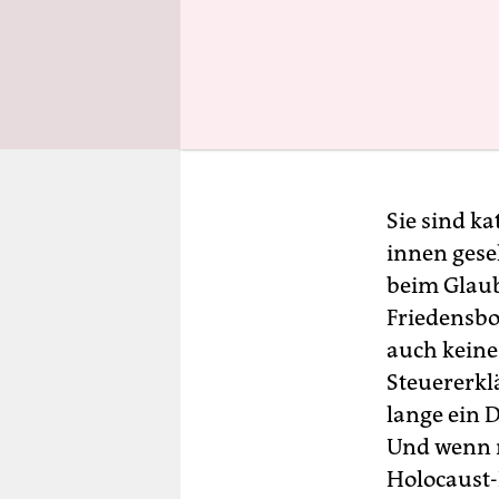
Me
Ni
meh
No
Rhe
Sa
Sie sind k
Sa
innen gese
beim Glaub
Sa
Friedensbo
Sc
auch keine
Th
Steuererkl
Wei
lange ein 
Und wenn n
Holocaust-