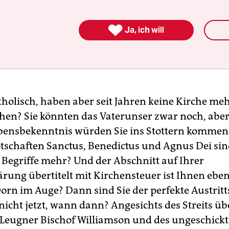
ckl.-Vorpommern:
10 Euro
edersachsen:
24 Euro

Ja, ich will
r anzeigen
rdrhein-Westfalen:
30 Euro
inland-Pfalz:
20,45 Euro
arland:
30,70 Euro
atholisch, haben aber seit Jahren keine Kirche me
chsen:
20,45 Euro
hen? Sie könnten das Vaterunser zwar noch, aber
ensbekenntnis würden Sie ins Stottern kommen
chsen-Anhalt:
25 Euro
tschaften Sanctus, Benedictus und Agnus Dei si
hleswig-Holstein:
10 Euro
 Begriffe mehr? Und der Abschnitt auf Ihrer
üringen:
kostenlos
ärung übertitelt mit Kirchensteuer ist Ihnen eben
tere Infos:
www.kirchenaustritt.de
Dorn im Auge? Dann sind Sie der perfekte Austrit
icht jetzt, wann dann? Angesichts des Streits üb
Leugner Bischof Williamson und des ungeschick