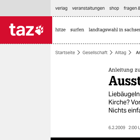
hautnavigation anspringen
hauptinhalt anspringen
footer anspringen
verlag
veranstaltungen
shop
fragen &
hitze
surfen
landtagswahl in sachse

taz zahl ich
taz zahl ich
Startseite
Gesellschaft
Alltag
An
themen
politik
Anleitung zu
Ausst
öko
Liebäugeln 
gesellschaft
Kirche? Vor
Nichts einf
kultur
sport
6.2.2009
2:00 