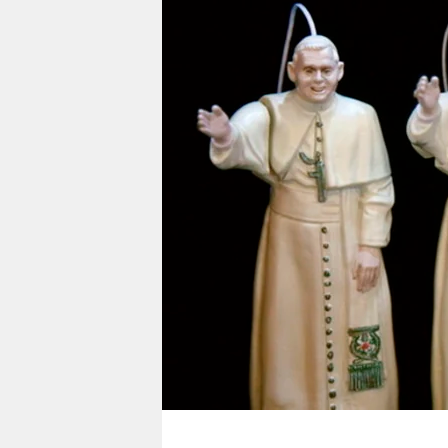
berlin
nord
wahrheit
verlag
verlag
veranstaltungen
shop
fragen & hilfe
unterstützen
abo
genossenschaft