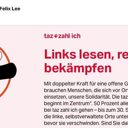
Felix Lee
taz
zahl ich

Links lesen, r
s kostet der Kirchenaustritt
yern:
31 Euro
bekämpfen
den-Württemberg:
bis 60 Euro
lin:
kostenlos
Mit doppelter Kraft für eine offene G
brauchen Menschen, die sich vor O
emen:
kostenlos
einsetzen, unsere Solidarität. Die ta
andenburg:
kostenlos
beginnt im Zentrum“. 50 Prozent a
bei taz zahl ich gehen – bis zum 30
mburg:
31 Euro
die linke, selbstverwaltete Orte unte
ssen:
25 Euro
bevor sie verschwinden. Sind Sie da