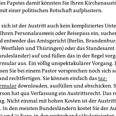
s Papstes damit könnten Sie Ihren Kirchenaustr
mit einer politischen Botschaft aufplustern.
sich ist der Austritt auch kein kompliziertes Unt
 Ihren Personalausweis oder Reisepass ein, suche
 entweder das Amtsgericht (Berlin, Brandenbur
Westfalen und Thüringen) oder das Standesamt (
ndesländer) auf und füllen das in der Regel vorg
ormular aus. Ein völlig unspektakulärer Vorgang.
en Sie bei einem Pastor vorsprechen noch sich s
nd rechtfertigen. Sie können einfach das
taz-
ormular
downloaden, ausfüllen und abschicken. S
rson hat qua Verfassung ein Austrittsrecht. Das r
. Nicht einmal mit hohen Kosten ist der Austritt
 In den meisten Bundesländern kostet Sie der Aus
0 und 31 Euro, in den weitgehend säkularisierten