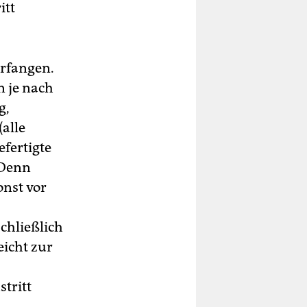
itt
erfangen.
n je nach
g,
alle
efertigte
 Denn
onst vor
chließlich
eicht zur
tritt