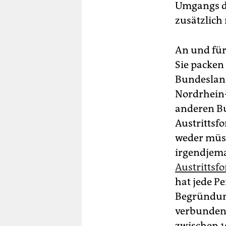
Umgangs de
zusätzlich 
An und für 
Sie packen
Bundesland
Nordrhein-
anderen Bu
Austrittsf
weder müss
irgendjema
Austrittsf
hat jede Pe
Begründung
verbunden.
zwischen 1