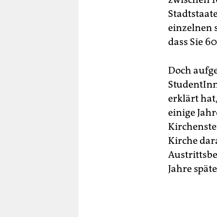
Stadtstaat
einzelnen
dass Sie 6
Doch aufge
StudentInn
erklärt hat
einige Jah
Kirchensteu
Kirche dar
Austrittsb
Jahre spät