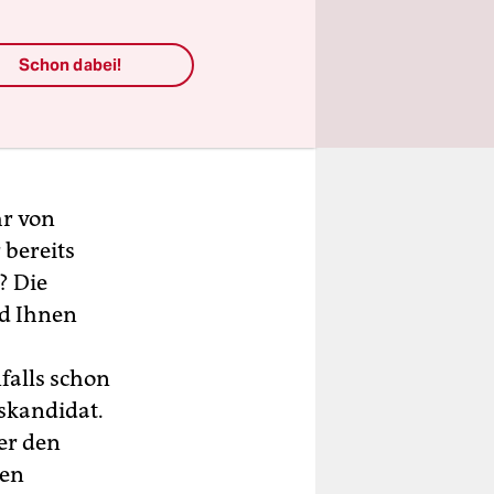
Schon dabei!
hr von
 bereits
? Die
nd Ihnen
falls schon
tskandidat.
er den
ten