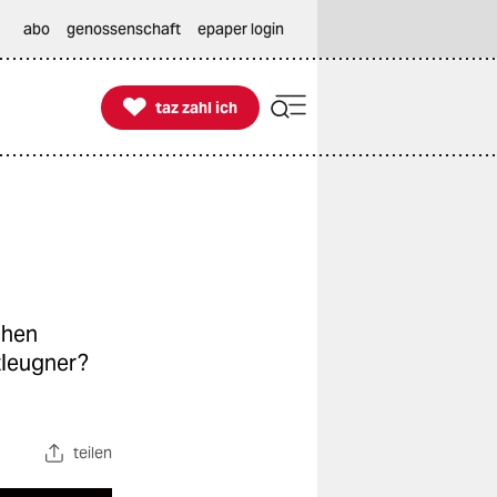
abo
genossenschaft
epaper login

taz zahl ich
taz zahl ich
chen
tleugner?
teilen