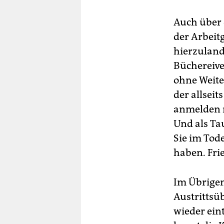
Auch über d
der Arbeitg
hierzuland
Büchereive
ohne Weite
der allsei
anmelden m
Und als Tau
Sie im Tod
haben. Fri
Im Übrigen
Austrittsü
wieder ein