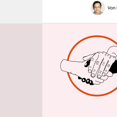
epaper login
Von
Da
Ba
Ba
Ber
Br
Br
Ha
He