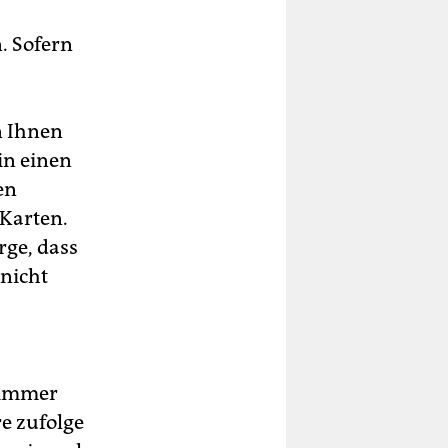
n. Sofern
s
n Ihnen
in einen
en
 Karten.
rge, dass
 nicht
 immer
e zufolge