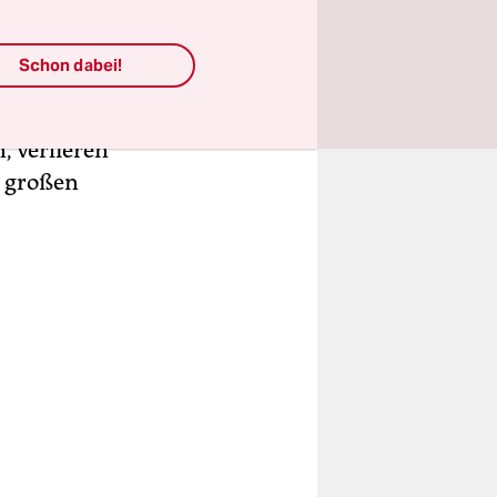
omputer
deutlich.
Schon dabei!
tion
an
 verlieren
n großen