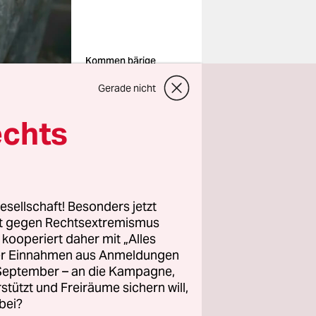
Kommen bärige
Zeiten für Anleger?
Foto:
Gerade nicht
Schoening/imago
echts
 Tagen
nach
esellschaft! Besonders jetzt
rt gegen Rechtsextremismus
z kooperiert daher mit „Alles
 steigende
ller Einnahmen aus Anmeldungen
enden
. September – an die Kampagne,
rstützt und Freiräume sichern will,
bei?
iel im