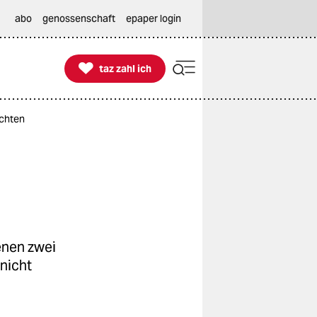
abo
genossenschaft
epaper login

taz zahl ich
taz zahl ich
chten
enen zwei
nicht