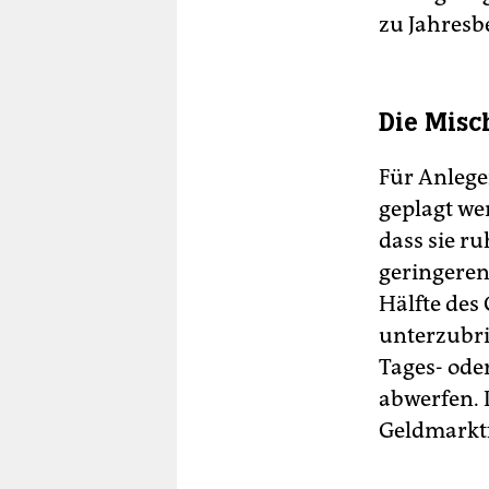
zu Jahresb
Die Misc
Für Anlege
geplagt wer
dass sie ru
geringeren 
Hälfte des
unterzubri
Tages- ode
abwerfen. D
Geldmarktf