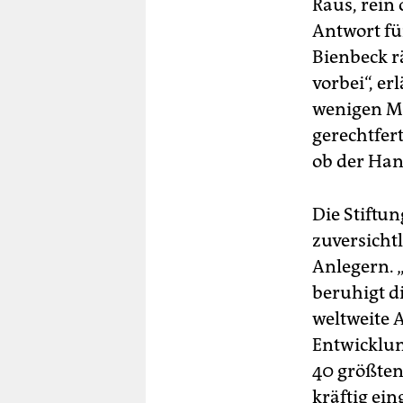
Raus, rein 
Antwort fü
Bienbeck r
vorbei“, e
wenigen Mo
gerechtfert
ob der Hand
Die Stiftun
zuversicht
Anlegern. „
beruhigt d
weltweite 
Entwicklun
40 größte
kräftig ei