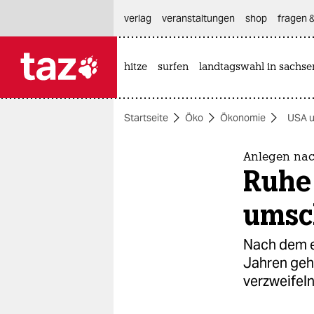
hautnavigation anspringen
hauptinhalt anspringen
footer anspringen
verlag
veranstaltungen
shop
fragen &
hitze
surfen
landtagswahl in sachse

taz zahl ich
taz zahl ich
Startseite
Öko
Ökonomie
USA u
themen
politik
Anlegen na
Ruhe
öko
umsc
gesellschaft
Nach dem e
kultur
Jahren geht
verzweifeln
sport