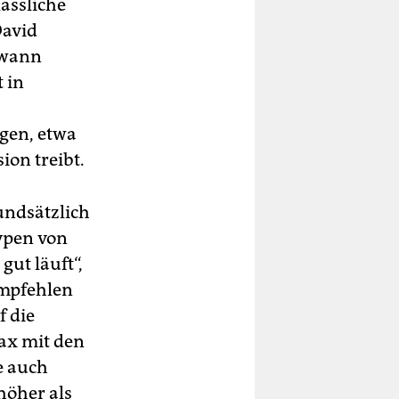
lässliche
David
dwann
 in
ngen, etwa
ion treibt.
rundsätzlich
Typen von
gut läuft“,
empfehlen
f die
ax mit den
e auch
höher als