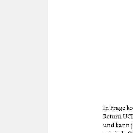
In Frage k
Return UCI
und kann j