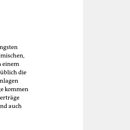
ängsten
o mischen,
in einem
 üblich die
anlagen
age kommen
serträge
sind auch