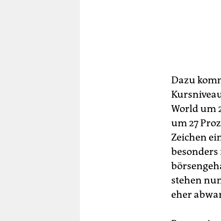
Dazu kommt
Kursniveau
World um 2
um 27 Proz
Zeichen ei
besonders 
börsengeha
stehen nun
eher abwar