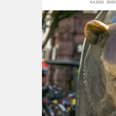
berlin
4.4.2025
20:03
nord
wahrheit
verlag
verlag
veranstaltungen
shop
fragen & hilfe
unterstützen
abo
genossenschaft