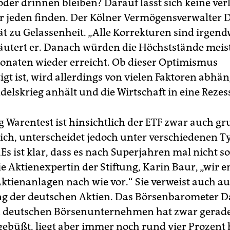
oder drinnen bleiben? Darauf lässt sich keine ver
r jeden finden. Der Kölner Vermögensverwalter 
ät zu Gelassenheit. „Alle Korrekturen sind irgen
rläutert er. Danach würden die Höchststände meist
naten wieder erreicht. Ob dieser Optimismus
igt ist, wird allerdings von vielen Faktoren abhä
elskrieg anhält und die Wirtschaft in eine Rezess
g Warentest ist hinsichtlich der ETF zwar auch g
lich, unterscheidet jedoch unter verschiedenen 
Es ist klar, dass es nach Superjahren mal nicht so 
ie Aktienexpertin der Stiftung, Karin Baur, „wir 
Aktienanlagen nach wie vor.“ Sie verweist auch au
g der deutschen Aktien. Das Börsenbarometer D
n deutschen Börsenunternehmen hat zwar gerad
ngebüßt, liegt aber immer noch rund vier Prozent 