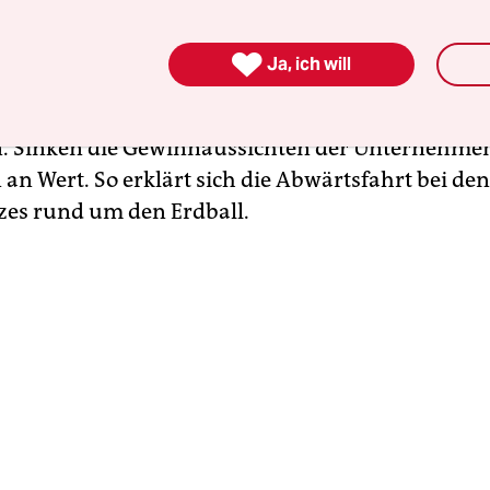
Wenn sich die Konsumenten Iphones oder Mac-C
leisten können, leidet die Apple-Bilanz darunter 

Ja, ich will
ammenhang verdeutlicht die Gründe für die
Reak
. Sinken die Gewinnaussichten der Unternehmen,
 an Wert. So erklärt sich die Abwärtsfahrt bei de
zes rund um den Erdball.