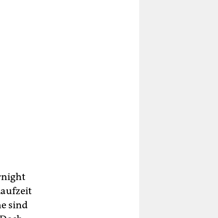
rnight
aufzeit
ne sind