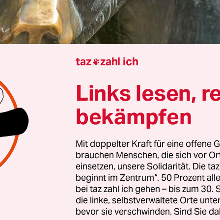
taz
zahl ich

Links lesen, r
olfgang Mulke
bekämpfen
auf die Wirtschaftsnachrichten verheißt in diesen
es. Die angedrohten
Zölle auf US-Importe
haben 
Mit doppelter Kraft für eine offene G
brauchen Menschen, die sich vor O
t aller Ökonomen für alle Beteiligten Nachteile.
einsetzen, unsere Solidarität. Die ta
r in den USA müssen sich zum Beispiel auf stark
beginnt im Zentrum“. 50 Prozent a
stellen, wenn Unternehmen die durch Zölle steig
bei taz zahl ich gehen – bis zum 30
die linke, selbstverwaltete Orte unte
die Verbraucher weitergeben. Das trifft gerade
bevor sie verschwinden. Sind Sie da
n wie Apple, denn der US-Konzern produziert v