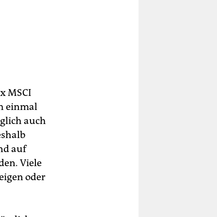
ex MSCI
h einmal
öglich auch
eshalb
nd auf
den. Viele
eigen oder