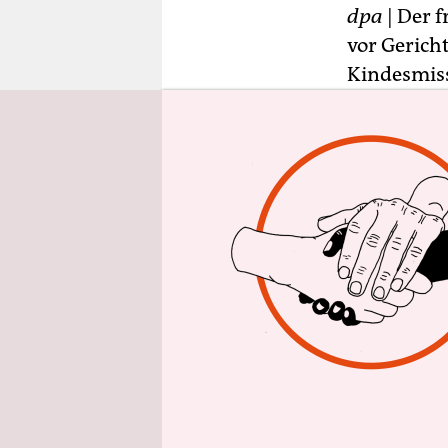
epaper login
dpa
| Der 
vor Gerich
Kindesmiss
hat das Ge
Demnach be
Amtsgerich
Die Ermitt
einer Pers
verschaffe
Textdokume
gemeint se