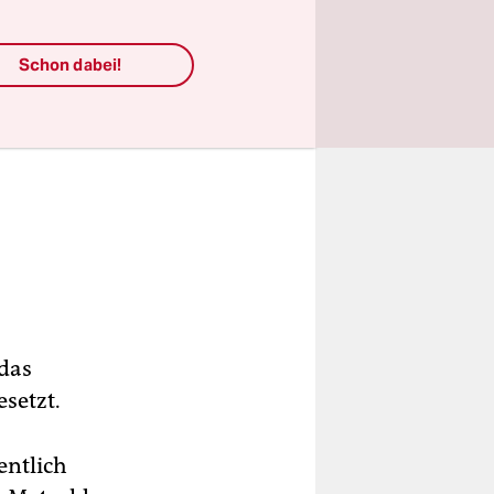
Schon dabei!
 das
setzt.
entlich