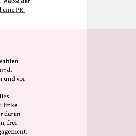
. Metzelder
d eine PR-
wahlen
sind.
h und vor
lles
 linke,
ür deren
n, frei
ngagement.