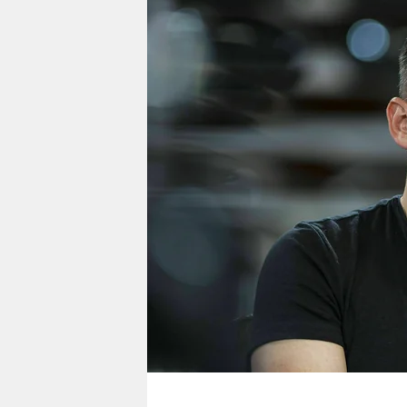
berlin
nord
wahrheit
verlag
verlag
veranstaltungen
shop
fragen & hilfe
unterstützen
abo
genossenschaft