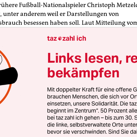
frühere Fußball-Nationalspieler Christoph Metze
t, unter anderem weil er Darstellungen von
brauch besessen haben soll. Laut Mitteilung v
richt die Anklage der Staatsanwaltschaft zugelass
taz
zahl ich

streitet Metzelder
die Vorwürfe
. Die Verhandl
t Düsseldorf soll am 29. April beginnen.
Links lesen, r
ler werfen dem 40-Jährigen vor, es unternommen
bekämpfen
on in 29 Fällen Besitz an kinderpornografischen S
n. Mit dem Begriff „Schriften“ können in solchen 
Mit doppelter Kraft für eine offene G
nte, aber auch Fotos, Videos oder andere Darst
brauchen Menschen, die sich vor O
in.
einsetzen, unsere Solidarität. Die ta
beginnt im Zentrum“. 50 Prozent a
bei taz zahl ich gehen – bis zum 30
die linke, selbstverwaltete Orte unte
bevor sie verschwinden. Sind Sie da