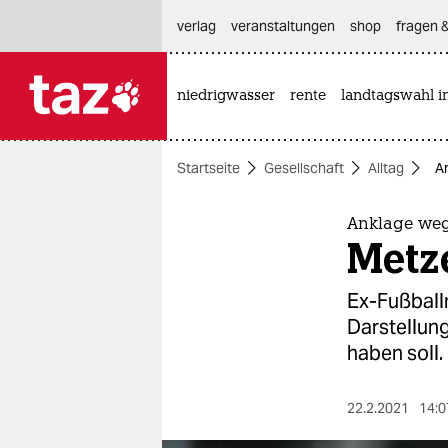
hautnavigation anspringen
hauptinhalt anspringen
footer anspringen
verlag
veranstaltungen
shop
fragen &
niedrigwasser
rente
landtagswahl i

taz zahl ich
taz zahl ich
Startseite
Gesellschaft
Alltag
A
themen
politik
Anklage weg
Metze
öko
Ex-Fußballn
gesellschaft
Darstellun
haben soll. 
kultur
sport
22.2.2021
14:0