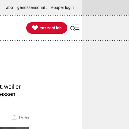
abo
genossenschaft
epaper login

taz zahl ich
taz zahl ich
 weil er
sessen
teilen