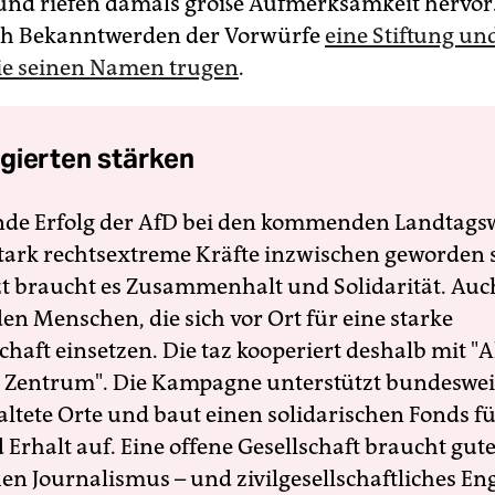
nd riefen damals große Aufmerksamkeit hervor
ach Bekanntwerden der Vorwürfe
eine Stiftung un
ie seinen Namen trugen
.
gierten stärken
nde Erfolg der AfD bei den kommenden Landtags
 stark rechtsextreme Kräfte inzwischen geworden 
zt braucht es Zusammenhalt und Solidarität. Auc
en Menschen, die sich vor Ort für eine starke
schaft einsetzen. Die taz kooperiert deshalb mit "A
 Zentrum". Die Kampagne unterstützt bundesweit
altete Orte und baut einen solidarischen Fonds f
Erhalt auf. Eine offene Gesellschaft braucht gute
en Journalismus – und zivilgesellschaftliches E