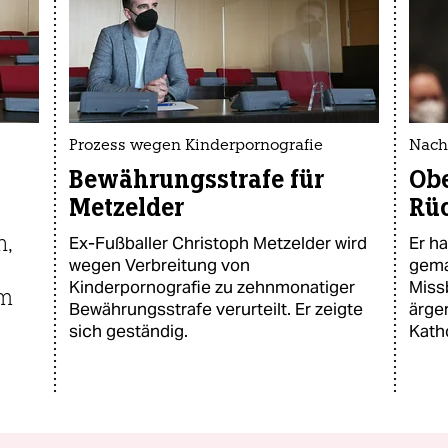
Prozess wegen Kinderpornografie
Nach 
Bewährungsstrafe für
Obe
Metzelder
Rüc
n,
Ex-Fußballer Christoph Metzelder wird
Er h
wegen Verbreitung von
gema
Kinderpornografie zu zehnmonatiger
Miss
em
Bewährungsstrafe verurteilt. Er zeigte
ärge
sich geständig.
Kath