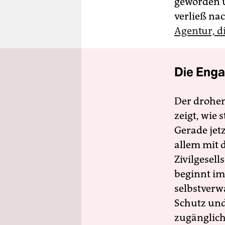
geworden u
verließ n
Agentur, d
Die Enga
Der drohe
zeigt, wie
Gerade jet
allem mit d
Zivilgesell
beginnt im
selbstverw
Schutz und 
zugänglich