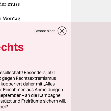
lder muss
om Montag
en.
Gerade nicht
ung am
echts
 zu haben,
chriften zu
Fällen
esellschaft! Besonders jetzt
ellungen
rt gegen Rechtsextremismus
z kooperiert daher mit „Alles
ller Einnahmen aus Anmeldungen
. September – an die Kampagne,
rstützt und Freiräume sichern will,
bei?